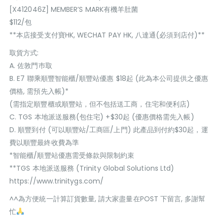
[X412046Z] MEMBER’S MARK有機羊肚菌
$112/包
**本店接受支付寶HK, WECHAT PAY HK, 八達通(必須到店付)**
取貨方式:
A. 佐敦門巿取
B. E7 聯乘順豐智能櫃/順豐站優惠 $18起 (此為本公司提供之優惠
價格, 需預先入帳)*
(需指定順豐櫃或順豐站，但不包括送工商，住宅和便利店)
C. TGS 本地派送服務(包住宅) +$30起 (優惠價格需先入帳)
D. 順豐到付 (可以順豐站/工商區/上門) 此產品到付約$30起，運
費以順豐最終收費為準
*智能櫃/順豐站優惠需受條款與限制約束
**TGS 本地派送服務 (Trinity Global Solutions Ltd)
https://www.trinitygs.com/
^^為方便統一計算訂貨數量, 請大家盡量在POST 下留言, 多謝幫
忙