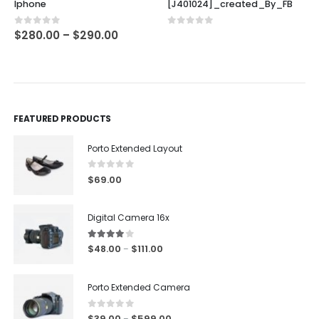
Iphone
[J401024]_created_By_FB
0
out of 5
0
out of 5
$
280.00
–
$
290.00
FEATURED PRODUCTS
Porto Extended Layout
0
out of 5
$
69.00
Digital Camera 16x
4.00
out of 5
$
48.00
$
111.00
–
Porto Extended Camera
0
out of 5
$
39.00
$
599.00
–