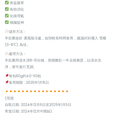
有益腸胃
有助消化
化痰理氣
補腦提神
儲存方法：
羊肚菌放於 通風陰涼處，如預較長時間食用，建議封好擺入 雪櫃
(0-8℃) 為佳。
處理方法：
羊肚菌用清水浸8-10分鐘，剪開菌肚一半去除雜質，以清水洗
淨，便可進行烹調。
每包60g約40-50粒
食用期限 : 2025年1月15日
(現貨:
自取日期: 2024年12月6日至2025年1月5日
寄貨日期: 2024年12月中開始)