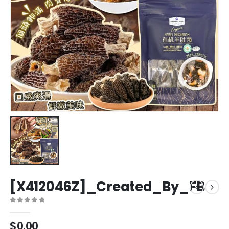
[X412046Z]_Created_By_FB
0
out of 5
$
0.00