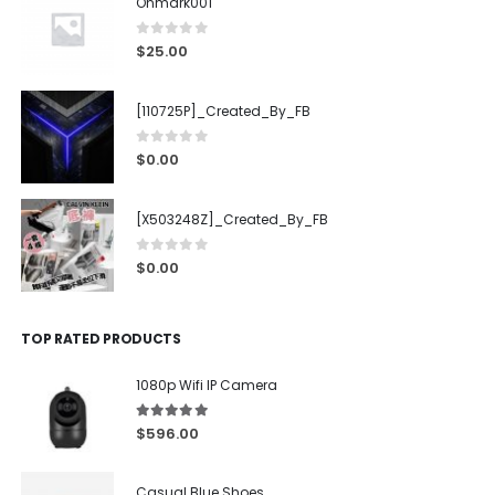
Onmark001
0
out of 5
$
25.00
[110725P]_Created_By_FB
0
out of 5
$
0.00
[X503248Z]_Created_By_FB
0
out of 5
$
0.00
TOP RATED PRODUCTS
1080p Wifi IP Camera
5.00
out of 5
$
596.00
Casual Blue Shoes