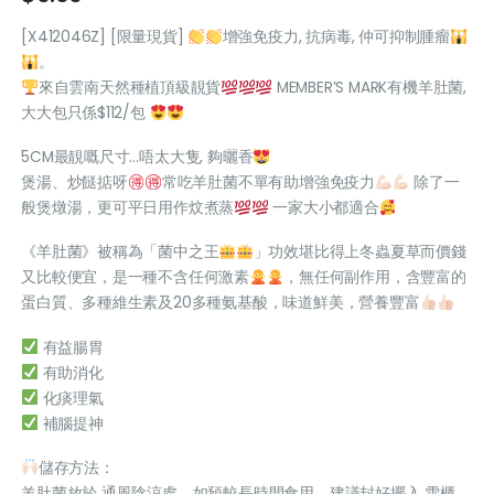
[X412046Z] [限量現貨]
增強免疫力, 抗病毒, 仲可抑制腫瘤
。
來自雲南天然種植頂級靚貨
MEMBER’S MARK有機羊肚菌,
大大包只係$112/包
5CM最靚嘅尺寸…唔太大隻, 夠曬香
煲湯、炒餸掂呀
常吃羊肚菌不單有助增強免疫力
除了一
般煲燉湯，更可平日用作炆煮蒸
一家大小都適合
《羊肚菌》被稱為「菌中之王
」功效堪比得上冬蟲夏草而價錢
又比較便宜，是一種不含任何激素
，無任何副作用，含豐富的
蛋白質、多種維生素及20多種氨基酸，味道鮮美，營養豐富
有益腸胃
有助消化
化痰理氣
補腦提神
儲存方法：
羊肚菌放於 通風陰涼處，如預較長時間食用，建議封好擺入 雪櫃