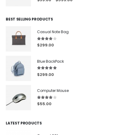
BEST SELLING PRODUCTS
Casual Note Bag
4.00
out of 5
$
299.00
Blue BackPack
5.00
out of 5
$
299.00
Computer Mouse
4.00
out of 5
$
55.00
LATEST PRODUCTS