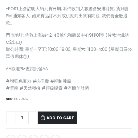
~POST上會註明大約到貨日期, 我們收到入數後會安排訂貨, 貨到會
PM 通知客人, 如果貨品訂不到或供應商出貨有問題, 我們會全數退
款。
門巿地址: 佐敦上海街42-46號忠和商業中心9樓01室 (佐敦地鐵站
C2出口)
辦公時間: 星期一至五: 10:00-19:00, 星期六: 11:00-4:00 (星期日及公
眾假期休息)
^^歡迎PM查詢批發^^
#增強免疫力 #抗病毒 #抑制腫瘤
#雲南 #天然種植 #頂級靚貨 #有機羊肚菌
SKU:
X412046Z
ADD TO CART