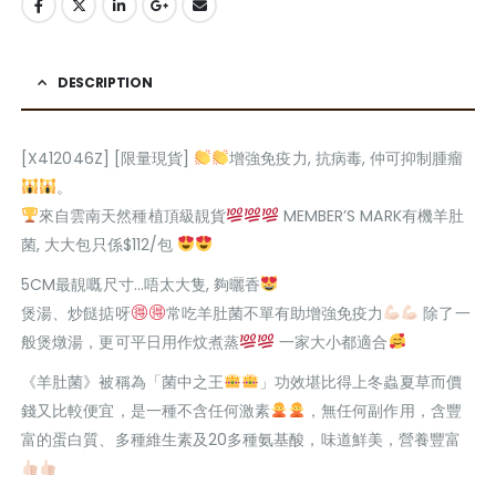
DESCRIPTION
[X412046Z] [限量現貨]
增強免疫力, 抗病毒, 仲可抑制腫瘤
。
來自雲南天然種植頂級靚貨
MEMBER’S MARK有機羊肚
菌, 大大包只係$112/包
5CM最靚嘅尺寸…唔太大隻, 夠曬香
煲湯、炒餸掂呀
常吃羊肚菌不單有助增強免疫力
除了一
般煲燉湯，更可平日用作炆煮蒸
一家大小都適合
《羊肚菌》被稱為「菌中之王
」功效堪比得上冬蟲夏草而價
錢又比較便宜，是一種不含任何激素
，無任何副作用，含豐
富的蛋白質、多種維生素及20多種氨基酸，味道鮮美，營養豐富