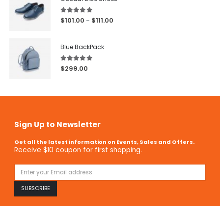
5.00
out of 5
$
101.00
$
111.00
–
Blue BackPack
5.00
out of 5
$
299.00
Sign Up to Newsletter
Get all the latest information on Events, Sales and Offers.
Receive $10 coupon for first shopping.