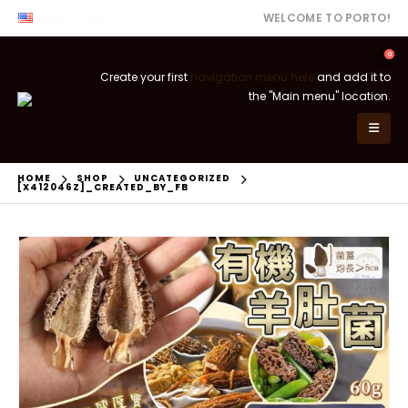
ENG
USD
WELCOME TO PORTO!
0
Create your first
navigation menu here
and add it to
the "Main menu" location.
HOME
SHOP
UNCATEGORIZED
[X412046Z]_CREATED_BY_FB