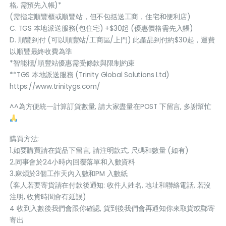
格, 需預先入帳)*
(需指定順豐櫃或順豐站，但不包括送工商，住宅和便利店)
C. TGS 本地派送服務(包住宅) +$30起 (優惠價格需先入帳)
D. 順豐到付 (可以順豐站/工商區/上門) 此產品到付約$30起，運費
以順豐最終收費為準
*智能櫃/順豐站優惠需受條款與限制約束
**TGS 本地派送服務 (Trinity Global Solutions Ltd)
https://www.trinitygs.com/
^^為方便統一計算訂貨數量, 請大家盡量在POST 下留言, 多謝幫忙
購買方法:
1.如要購買請在貨品下留言, 請注明款式, 尺碼和數量 (如有)
2.同事會於24小時內回覆落單和入數資料
3.麻煩於3個工作天內入數和PM 入數紙
(客人若要寄貨請在付款後通知: 收件人姓名, 地址和聯絡電話, 若沒
注明, 收貨時間會有延誤)
4 收到入數後我們會跟你確認, 貨到後我們會再通知你來取貨或郵寄
寄出