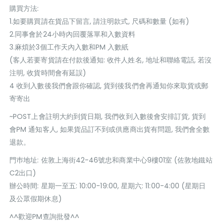
購買方法:
1.如要購買請在貨品下留言, 請注明款式, 尺碼和數量 (如有)
2.同事會於24小時內回覆落單和入數資料
3.麻煩於3個工作天內入數和PM 入數紙
(客人若要寄貨請在付款後通知: 收件人姓名, 地址和聯絡電話, 若沒
注明, 收貨時間會有延誤)
4 收到入數後我們會跟你確認, 貨到後我們會再通知你來取貨或郵
寄寄出
~POST上會註明大約到貨日期, 我們收到入數後會安排訂貨, 貨到
會PM 通知客人, 如果貨品訂不到或供應商出貨有問題, 我們會全數
退款。
門巿地址: 佐敦上海街42-46號忠和商業中心9樓01室 (佐敦地鐵站
C2出口)
辦公時間: 星期一至五: 10:00-19:00, 星期六: 11:00-4:00 (星期日
及公眾假期休息)
^^歡迎PM查詢批發^^