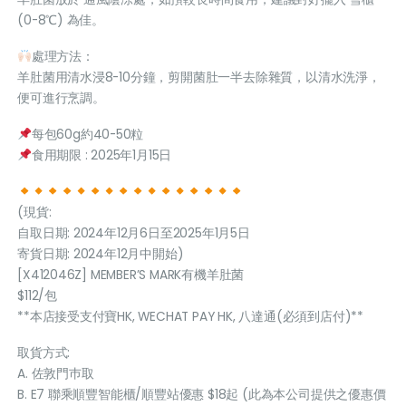
(0-8℃) 為佳。
處理方法：
羊肚菌用清水浸8-10分鐘，剪開菌肚一半去除雜質，以清水洗淨，
便可進行烹調。
每包60g約40-50粒
食用期限 : 2025年1月15日
(現貨:
自取日期: 2024年12月6日至2025年1月5日
寄貨日期: 2024年12月中開始)
[X412046Z] MEMBER’S MARK有機羊肚菌
$112/包
**本店接受支付寶HK, WECHAT PAY HK, 八達通(必須到店付)**
取貨方式:
A. 佐敦門巿取
B. E7 聯乘順豐智能櫃/順豐站優惠 $18起 (此為本公司提供之優惠價