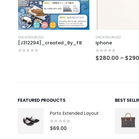
UNCATEGORIZED
UNCATEGORIZED
FB
[J312294]_created_By_FB
Iphone
0
out of 5
0
out of 5
$
280.00
–
$
290
FEATURED PRODUCTS
BEST SELL
Porto Extended Layout
0
out of 5
$
69.00