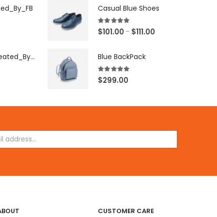
ted_By_FB
Casual Blue Shoes
5.00
out of 5
$
101.00
$
111.00
–
[X503248Z]_Created_By_FB
Blue BackPack
5.00
out of 5
$
299.00
ABOUT
CUSTOMER CARE