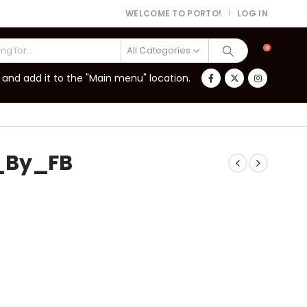
WELCOME TO PORTO!
LOG IN
|
All Categories
0
and add it to the "Main menu" location.
_By_FB