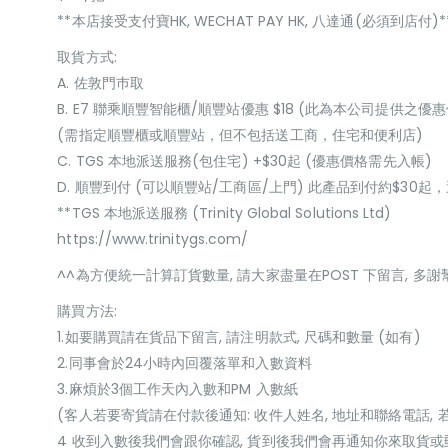
**本店接受支付寶HK, WECHAT PAY HK, 八達通(必須到店付)*
取貨方式:
A. 佐敦門巿取
B. E7 聯乘順豐智能櫃/順豐站優惠 $18 (此為本公司提供之優惠
(需指定順豐櫃或順豐站，但不包括送工商，住宅和便利店)
C. TGS 本地派送服務(包住宅) +$30起 (優惠價格需先入帳)
D. 順豐到付 (可以順豐站/工商區/上門) 此產品到付約$30
**TGS 本地派送服務 (Trinity Global Solutions Ltd)
https://www.trinitygs.com/
^^為方便統一計算訂貨數量, 請大家盡量在POST 下留言, 多謝
購買方法:
1.如要購買請在貨品下留言, 請注明款式, 尺碼和數量 (如有)
2.同事會於24小時內回覆落單和入數資料
3.麻煩於3個工作天內入數和PM 入數紙
(客人若要寄貨請在付款後通知: 收件人姓名, 地址和聯絡電話, 
4 收到入數後我們會跟你確認, 貨到後我們會再通知你來取貨