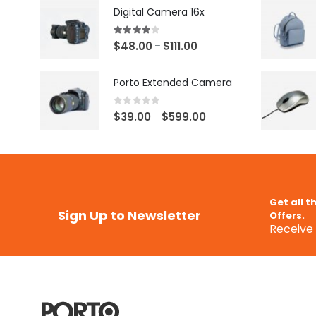
Digital Camera 16x
4.00
out of 5
$
48.00
$
111.00
–
Porto Extended Camera
0
out of 5
$
39.00
$
599.00
–
Get all t
Sign Up to Newsletter
Offers.
Receive 