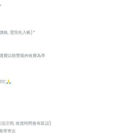
*
價格, 需預先入帳)*
起，運費以順豐最終收費為準
幫忙
若沒注明, 收貨時間會有延誤)
或郵寄寄出