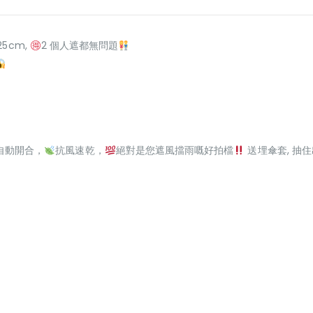
25cm,
2 個人遮都無問題
自動開合，
抗風速乾，
絕對是您遮風擋雨嘅好拍檔
送埋傘套, 抽住