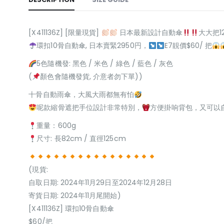
[X411136Z] [限量現貨]
日本最新設計自動傘
大大把1
環扣10骨自動傘, 日本賣緊2950円，
E7靚價$60/ 把
5色隨機發: 黑色 / 米色 / 綠色 / 藍色 / 灰色
(
顏色會隨機發貨, 介意者勿下單))
十骨自動雨傘，大風大雨都無有怕
呢款縮骨遮把手位設計非常特別，
方便掛响背包，又可以
重量：600g
尺寸: 長82cm / 直徑125cm
(現貨:
自取日期: 2024年11月29日至2024年12月28日
寄貨日期: 2024年11月尾開始)
[X411136Z] 環扣10骨自動傘
$60/把