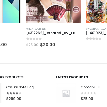
UNCATEGORIZED
UNCATEGORIZED
[K312262]_created_By_FB
[E401023]
0
out of 5
0
out of 5
.00
$
20.00
$
25.00
ING PRODUCTS
LATEST PRODUCTS
Casual Note Bag
Onmark001
4.00
out of 5
0
out of 5
$
299.00
$
25.00