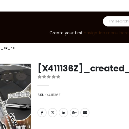
Create your first
navigation menu here
D_BY_FB
[X411136Z]_created
0
out of 5
SKU:
X411136Z