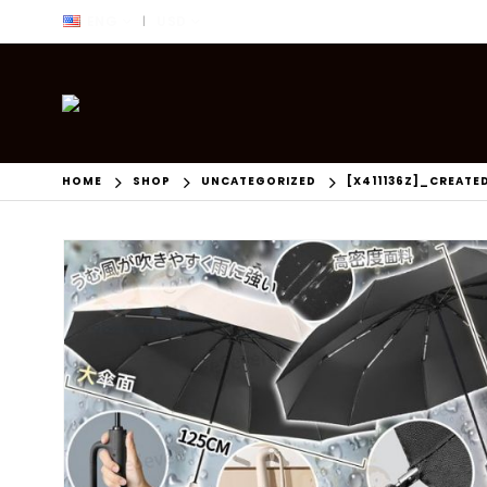
ENG
USD
|
HOME
SHOP
UNCATEGORIZED
[X411136Z]_CREATE