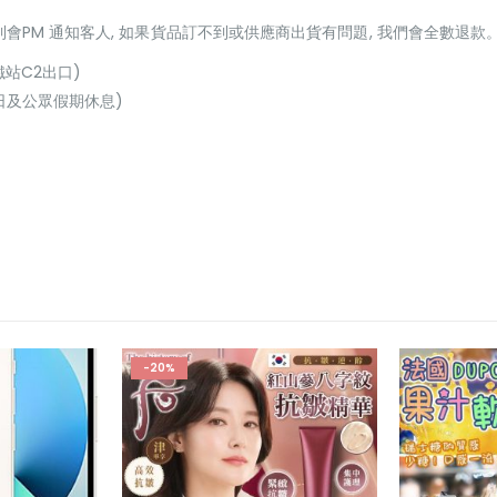
貨到會PM 通知客人, 如果貨品訂不到或供應商出貨有問題, 我們會全數退款
鐵站C2出口)
(星期日及公眾假期休息)
-20%