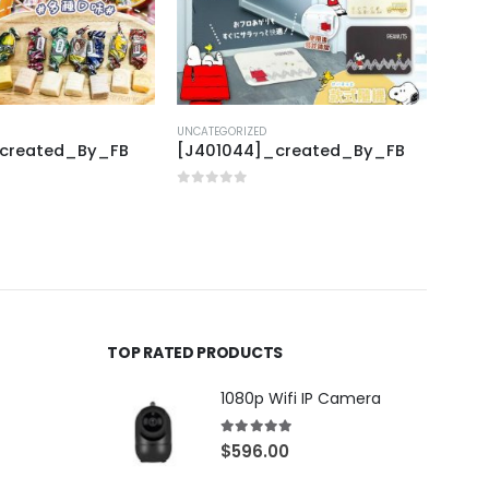
UNCATEGORIZED
UNCAT
_created_By_FB
[J401044]_created_By_FB
[T40
0
out of 5
0
out
TOP RATED PRODUCTS
1080p Wifi IP Camera
5.00
out of 5
$
596.00