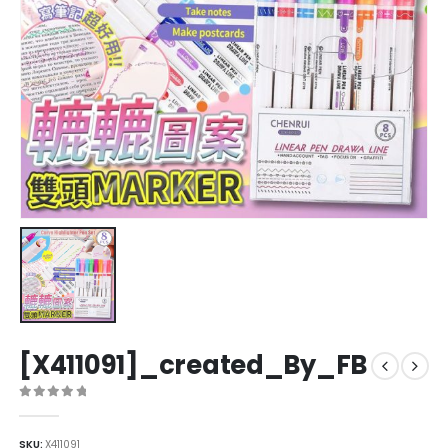
[X411091]_created_By_FB
0
out of 5
SKU:
X411091