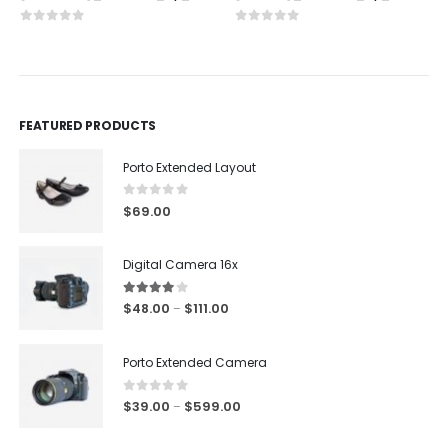
0
out of 5
0
out of 5
FEATURED PRODUCTS
Porto Extended Layout
0
out of 5
$
69.00
Digital Camera 16x
4.00
out of 5
$
48.00
$
111.00
–
Porto Extended Camera
0
out of 5
$
39.00
$
599.00
–