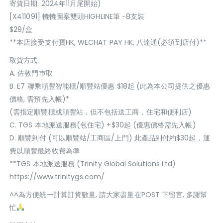
寄貨日期: 2024年11月尾開始)
[X411091] 轆轆圖案雙頭HIGHLINE筆 -8支裝
$29/盒
**本店接受支付寶HK, WECHAT PAY HK, 八達通(必須到店付)**
取貨方式:
A. 佐敦門巿取
B. E7 聯乘順豐智能櫃/順豐站優惠 $18起 (此為本公司提供之優惠
價格, 需預先入帳)*
(需指定順豐櫃或順豐站，但不包括送工商，住宅和便利店)
C. TGS 本地派送服務(包住宅) +$30起 (優惠價格需先入帳)
D. 順豐到付 (可以順豐站/工商區/上門) 此產品到付約$30起，運
費以順豐最終收費為準
**TGS 本地派送服務 (Trinity Global Solutions Ltd)
https://www.trinitygs.com/
^^為方便統一計算訂貨數量, 請大家盡量在POST 下留言, 多謝幫
忙