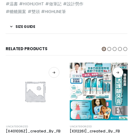
#温書 #HIGHLIGHT #做筆記 #設計勞作
#轆轆圖案 #雙頭 #HIGHLINE筆
SIZE GUIDE
RELATED PRODUCTS
UNCATEGORIZED
UNCATEGORIZED
[X401036Z]_created_By_FB
[X312261]_created_By_FB