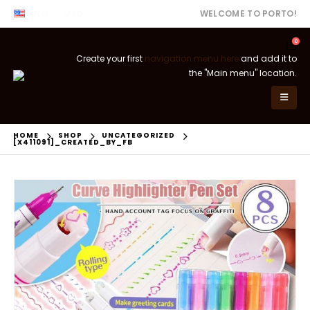
ENG
USD
WELCOME TO PORTO!
0
Create your first
navigation menu here
and add it to
the "Main menu" location.
HOME
SHOP
UNCATEGORIZED
[X411091]_CREATED_BY_FB