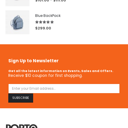
$
101.00
$
111.00
–
Blue BackPack
5.00
out of 5
$
299.00
Sign Up to Newsletter
Get all the latest information on Events, Sales and Offers.
Receive $10 coupon for first shopping.