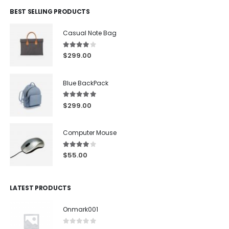
BEST SELLING PRODUCTS
Casual Note Bag
4.00
out of 5
$
299.00
Blue BackPack
5.00
out of 5
$
299.00
Computer Mouse
4.00
out of 5
$
55.00
LATEST PRODUCTS
Onmark001