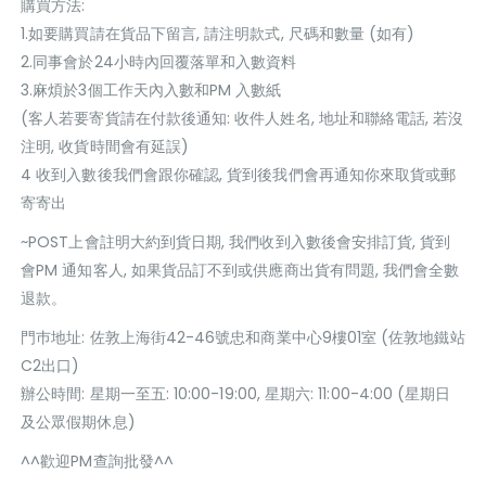
購買方法:
1.如要購買請在貨品下留言, 請注明款式, 尺碼和數量 (如有)
2.同事會於24小時內回覆落單和入數資料
3.麻煩於3個工作天內入數和PM 入數紙
(客人若要寄貨請在付款後通知: 收件人姓名, 地址和聯絡電話, 若沒
注明, 收貨時間會有延誤)
4 收到入數後我們會跟你確認, 貨到後我們會再通知你來取貨或郵
寄寄出
~POST上會註明大約到貨日期, 我們收到入數後會安排訂貨, 貨到
會PM 通知客人, 如果貨品訂不到或供應商出貨有問題, 我們會全數
退款。
門巿地址: 佐敦上海街42-46號忠和商業中心9樓01室 (佐敦地鐵站
C2出口)
辦公時間: 星期一至五: 10:00-19:00, 星期六: 11:00-4:00 (星期日
及公眾假期休息)
^^歡迎PM查詢批發^^