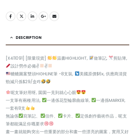
DESCRIPTION
[X411091] [限量現貨]
温書HIGHLIGHT,
做筆記,
剪貼簿,
設計勞作必備✌
✌
轆轆圖案雙頭HIGHLINE筆 -8支裝,
美國原價$6x, 供應商清貨
勁減只係$29/盒咋
呢支筆好用呀, 囡囡一見到就心心眼
一支筆有兩種用法,
一邊係花型輪廓曲線筆,
一邊係MARKER,
一套有8支
無論係
寫筆記、
信件、
卡片、
定係創作藝術作品，呢支
筆都能滿足你嘅要求
畫一畫就能夠突出一些重要的部分和畫一些漂亮的圖案，實用又好