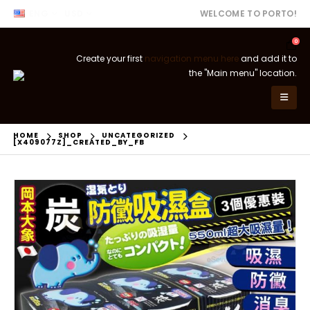
ENG
USD
WELCOME TO PORTO!
0
Create your first
navigation menu here
and add it to
the "Main menu" location.
HOME
SHOP
UNCATEGORIZED
[X409077Z]_CREATED_BY_FB