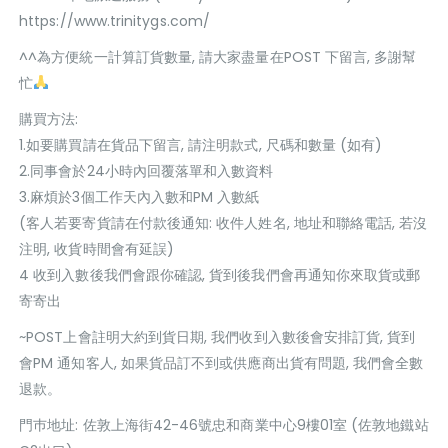
https://www.trinitygs.com/
^^為方便統一計算訂貨數量, 請大家盡量在POST 下留言, 多謝幫
忙
購買方法:
1.如要購買請在貨品下留言, 請注明款式, 尺碼和數量 (如有)
2.同事會於24小時內回覆落單和入數資料
3.麻煩於3個工作天內入數和PM 入數紙
(客人若要寄貨請在付款後通知: 收件人姓名, 地址和聯絡電話, 若沒
注明, 收貨時間會有延誤)
4 收到入數後我們會跟你確認, 貨到後我們會再通知你來取貨或郵
寄寄出
~POST上會註明大約到貨日期, 我們收到入數後會安排訂貨, 貨到
會PM 通知客人, 如果貨品訂不到或供應商出貨有問題, 我們會全數
退款。
門巿地址: 佐敦上海街42-46號忠和商業中心9樓01室 (佐敦地鐵站