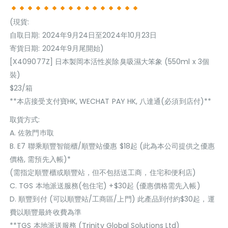
(現貨:
自取日期: 2024年9月24日至2024年10月23日
寄貨日期: 2024年9月尾開始)
[X409077Z] 日本製岡本活性炭除臭吸濕大笨象 (550ml x 3個
裝)
$23/箱
**本店接受支付寶HK, WECHAT PAY HK, 八達通(必須到店付)**
取貨方式:
A. 佐敦門巿取
B. E7 聯乘順豐智能櫃/順豐站優惠 $18起 (此為本公司提供之優惠
價格, 需預先入帳)*
(需指定順豐櫃或順豐站，但不包括送工商，住宅和便利店)
C. TGS 本地派送服務(包住宅) +$30起 (優惠價格需先入帳)
D. 順豐到付 (可以順豐站/工商區/上門) 此產品到付約$30起，運
費以順豐最終收費為準
**TGS 本地派送服務 (Trinity Global Solutions Ltd)