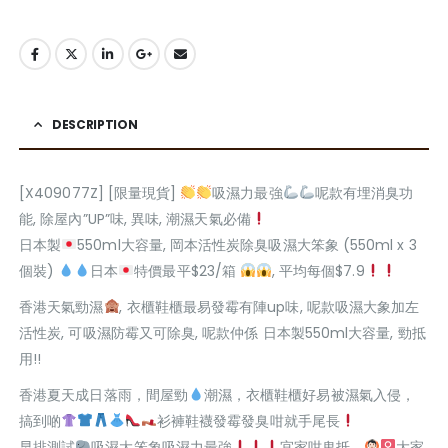
DESCRIPTION
[X409077Z] [限量現貨]
吸濕力最強
呢款有埋消臭功
能, 除屋內”UP”味, 異味, 潮濕天氣必備
日本製
550ml大容量, 岡本活性炭除臭吸濕大笨象 (550ml x 3
個裝)
日本
特價最平$23/箱
, 平均每個$7.9
香港天氣勁濕
, 衣櫃鞋櫃最易發霉有陣up味, 呢款吸濕大象加左
活性炭, 可吸濕防霉又可除臭, 呢款仲係 日本製550ml大容量, 勁抵
用!!
香港夏天成日落雨，間屋勁
潮濕，衣櫃鞋櫃好易被濕氣入侵，
搞到啲
衫褲鞋襪發霉發臭咁就手尾長
早排測試
吸濕大笨象吸濕力最強
宜家咁鬼抵，
大家