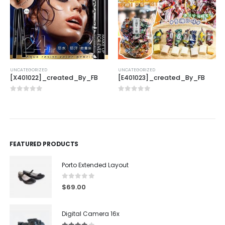
UNCATEGORIZED
UNCATEGORIZED
[X401022]_created_By_FB
[E401023]_created_By_FB
0
out of 5
0
out of 5
FEATURED PRODUCTS
Porto Extended Layout
0
out of 5
$
69.00
Digital Camera 16x