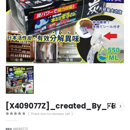
[X409077Z]_created_By_FB
( There are no reviews yet. )
0
out of 5
SKU:
X409077Z