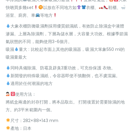
快啲買多幾set
以放在不同地方如
衣櫃、
鞋櫃、
浴室、廚房、車
等地方
大象衣櫃防黴吸濕劑採用優質鎖濕紙，有效防止除濕盒中液體
滲漏。上層為除濕劑，下層為儲水層，大容量大功效。根據季節濕
氣狀態的不同，能夠使用3-6個月。
吸濕
量大 : 比較起市面上其他的吸濕器，吸濕大笨象550 ml的
吸濕量最大
同時具備除濕、防霉及辟臭3重功效，可充份保護 衣物。
新開發的特殊吸濕紙，令容器即使不慎翻倒，也不虞瀉漏。
適用於任何潮濕的地方
使用方法：
將紙盒兩邊的封存打開，將本品取出。 打開後置於需要除濕的地
方。約3平米範圍內一個。
尺寸：282×88×143 mm
產地：日本