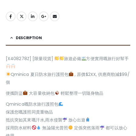
DESCRIPTION
[X408278Z] [限量現貨]
旅遊必備
方便實用嘅旅行好幫手
Qminica 夏日防水旅行護照包
, 原價$2XX, 供應商勁減$99/
個
便攜防盜
大容量收納包
輕鬆整理一切隨身物品
Qminica嘅防水旅行護照包
保護您嘅護照同貴重物品
抵抗突如其來嘅汗水,雨水侵襲
放心出遊
採用防水材料
無論陽光普照
定係突然落雨
都可以放心
使用