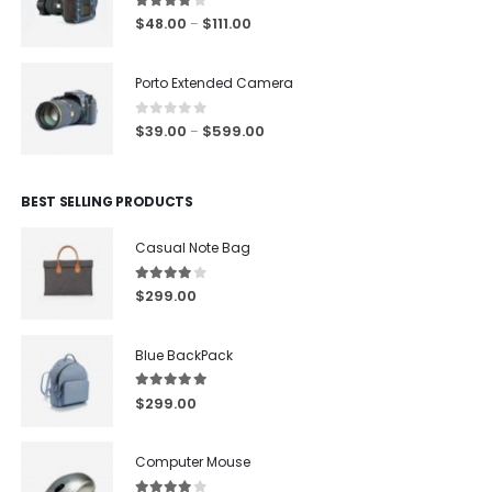
4.00
out of 5
$
48.00
$
111.00
–
Porto Extended Camera
0
out of 5
$
39.00
$
599.00
–
BEST SELLING PRODUCTS
Casual Note Bag
4.00
out of 5
$
299.00
Blue BackPack
5.00
out of 5
$
299.00
Computer Mouse