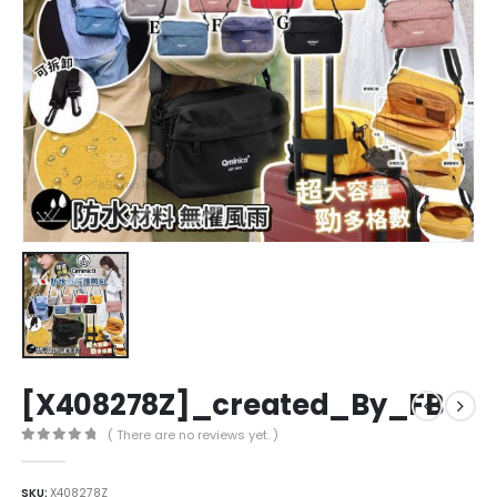
[X408278Z]_created_By_FB
( There are no reviews yet. )
0
out of 5
SKU:
X408278Z