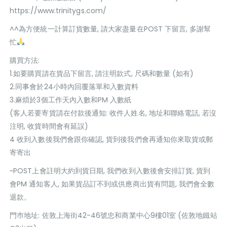
https://www.trinitygs.com/
^^為方便統一計算訂貨數量, 請大家盡量在POST 下留言, 多謝幫
忙
購買方法:
1.如要購買請在貨品下留言, 請注明款式, 尺碼和數量 (如有)
2.同事會於24小時內回覆落單和入數資料
3.麻煩於3個工作天內入數和PM 入數紙
(客人若要寄貨請在付款後通知: 收件人姓名, 地址和聯絡電話, 若沒
注明, 收貨時間會有延誤)
4 收到入數後我們會跟你確認, 貨到後我們會再通知你來取貨或郵
寄寄出
~POST上會註明大約到貨日期, 我們收到入數後會安排訂貨, 貨到
會PM 通知客人, 如果貨品訂不到或供應商出貨有問題, 我們會全數
退款。
門巿地址: 佐敦上海街42-46號忠和商業中心9樓01室 (佐敦地鐵站