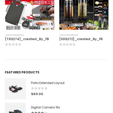
UNCATEGORIZED
UNCATEGORIZED
[T312274]_created_By_FB
[X312272]_created_By_FB
0
out of 5
0
out of 5
FEATURED PRODUCTS
Porto Extended Layout
0
out of 5
$
69.00
Digital Camera 16x