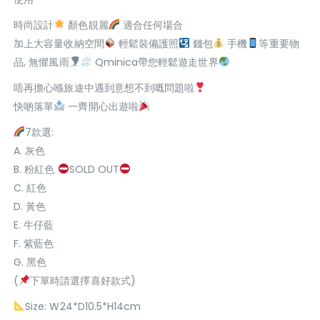
時尚設計
顏色靚麗
適合任何場合
加上大容量收納空間
輕鬆裝備護照
錢包
手機
等重要物
品, 無懼風雨
Qminica帶您輕鬆遊走世界
唔再擔心喺旅途中遇到意想不到嘅問題啦
快啲落單
一齊開心出遊啦
7款選:
A. 灰色
B. 粉紅色
SOLD OUT
C. 紅色
D. 黃色
E. 牛仔藍
F. 紫藍色
G. 黑色
(
下單時請選擇喜好款式)
Size: W24*D10.5*H14cm