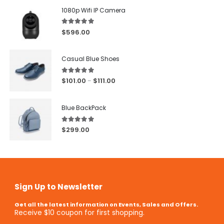
1080p Wifi IP Camera
5.00
out of 5
$
596.00
Casual Blue Shoes
5.00
out of 5
$
101.00
$
111.00
–
Blue BackPack
5.00
out of 5
$
299.00
Sign Up to Newsletter
Get all the latest information on Events, Sales and Offers.
Receive $10 coupon for first shopping.