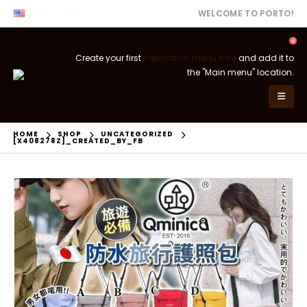
ENG
USD
WELCOME TO PORTO!
0
Create your first
navigation menu here
and add it to
the "Main menu" location.
HOME
SHOP
UNCATEGORIZED
[X408278Z]_CREATED_BY_FB