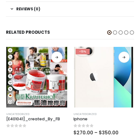
REVIEWS (0)
RELATED PRODUCTS
-10%
UNCATEGORIZED
UNCATEGORIZED
[E401041]_created_By_FB
Iphone
0
out of 5
0
out of 5
$
270.00
–
$
350.00