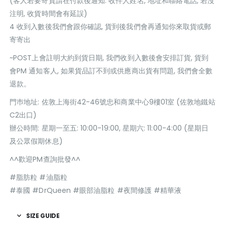
(客人若要寄貨請在付款後通知: 收件人姓名, 地址和聯絡電話, 若沒
注明, 收貨時間會有延誤)
4 收到入數後我們會跟你確認, 貨到後我們會再通知你來取貨或郵
寄寄出
~POST上會註明大約到貨日期, 我們收到入數後會安排訂貨, 貨到
會PM 通知客人, 如果貨品訂不到或供應商出貨有問題, 我們會全數
退款。
門巿地址: 佐敦上海街42-46號忠和商業中心9樓01室 (佐敦地鐵站
C2出口)
辦公時間: 星期一至五: 10:00-19:00, 星期六: 11:00-4:00 (星期日
及公眾假期休息)
^^歡迎PM查詢批發^^
#脂肪粒 #油脂粒
#泰國 #DrQueen #眼部油脂粒 #夜間修護 #精華液
SIZE GUIDE