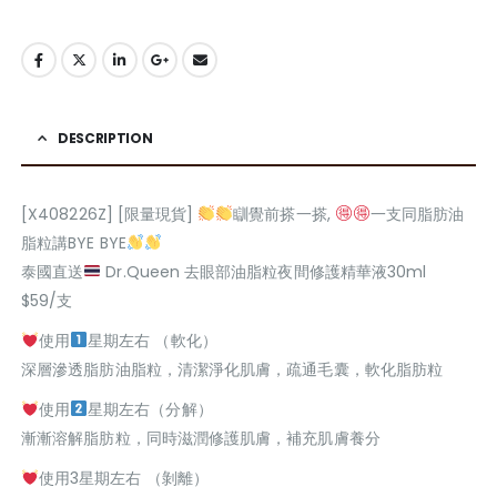
DESCRIPTION
[X408226Z] [限量現貨]
瞓覺前搽一搽,
一支同脂肪油
脂粒講BYE BYE
泰國直送
Dr.Queen 去眼部油脂粒夜間修護精華液30ml
$59/支
使用
星期左右 （軟化）
深層滲透脂肪油脂粒，清潔淨化肌膚，疏通毛囊，軟化脂肪粒
使用
星期左右（分解）
漸漸溶解脂肪粒，同時滋潤修護肌膚，補充肌膚養分
使用3星期左右 （剝離）