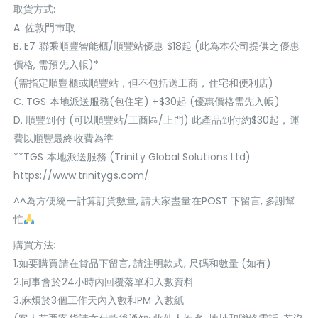
取貨方式:
A. 佐敦門巿取
B. E7 聯乘順豐智能櫃/順豐站優惠 $18起 (此為本公司提供之優惠
價格, 需預先入帳)*
(需指定順豐櫃或順豐站，但不包括送工商，住宅和便利店)
C. TGS 本地派送服務(包住宅) +$30起 (優惠價格需先入帳)
D. 順豐到付 (可以順豐站/工商區/上門) 此產品到付約$30起，運
費以順豐最終收費為準
**TGS 本地派送服務 (Trinity Global Solutions Ltd)
https://www.trinitygs.com/
^^為方便統一計算訂貨數量, 請大家盡量在POST 下留言, 多謝幫
忙
購買方法:
1.如要購買請在貨品下留言, 請注明款式, 尺碼和數量 (如有)
2.同事會於24小時內回覆落單和入數資料
3.麻煩於3個工作天內入數和PM 入數紙