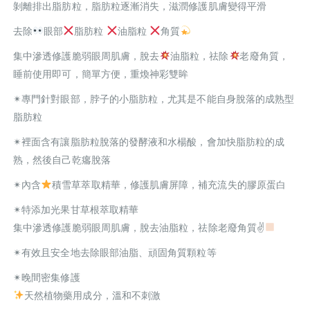
剝離排出脂肪粒，脂肪粒逐漸消失，滋潤修護肌膚變得平滑
去除
眼部
脂肪粒
油脂粒
角質
集中滲透修護脆弱眼周肌膚，脫去
油脂粒，祛除
老廢角質，
睡前使用即可，簡單方便，重煥神彩雙眸
✴專門針對眼部，脖子的小脂肪粒，尤其是不能自身脫落的成熟型
脂肪粒
✴裡面含有讓脂肪粒脫落的發酵液和水楊酸，會加快脂肪粒的成
熟，然後自己乾癟脫落
✴內含
積雪草萃取精華，修護肌膚屏障，補充流失的膠原蛋白
✴特添加光果甘草根萃取精華
集中滲透修護脆弱眼周肌膚，脫去油脂粒，祛除老廢角質✌
✴有效且安全地去除眼部油脂、頑固角質顆粒等
✴晚間密集修護
天然植物藥用成分，溫和不刺激