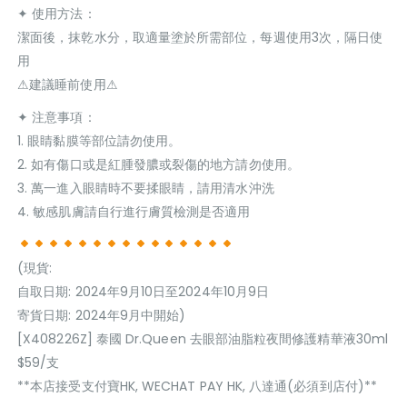
✦ 使用方法：
潔面後，抹乾水分，取適量塗於所需部位，每週使用3次，隔日使
用
⚠建議睡前使用⚠
✦ 注意事項：
1. 眼睛黏膜等部位請勿使用。
2. 如有傷口或是紅腫發膿或裂傷的地方請勿使用。
3. 萬一進入眼睛時不要揉眼睛，請用清水沖洗
4. 敏感肌膚請自行進行膚質檢測是否適用
(現貨:
自取日期: 2024年9月10日至2024年10月9日
寄貨日期: 2024年9月中開始)
[X408226Z] 泰國 Dr.Queen 去眼部油脂粒夜間修護精華液30ml
$59/支
**本店接受支付寶HK, WECHAT PAY HK, 八達通(必須到店付)**