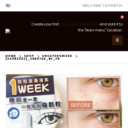
ENG
USD
WELCOME TO PORTO!
0
Create your first
navigation menu here
and add it to
the "Main menu" location.
HOME
SHOP
UNCATEGORIZED
[X408226Z]_CREATED_BY_FB