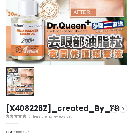
[X408226Z]_created_By_FB
( There are no reviews yet. )
0
out of 5
SKU:
X408226Z