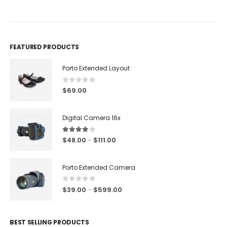
FEATURED PRODUCTS
Porto Extended Layout
0
out of 5
$
69.00
Digital Camera 16x
4.00
out of 5
$
48.00
$
111.00
–
Porto Extended Camera
0
out of 5
$
39.00
$
599.00
–
BEST SELLING PRODUCTS