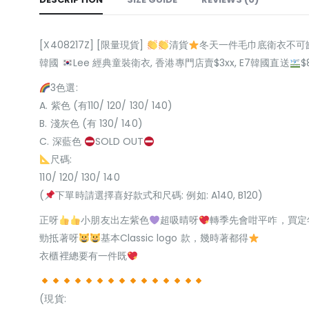
[X408217Z] [限量現貨]
清貨
冬天一件毛巾底衛衣不可
韓國
Lee 經典童裝衛衣, 香港專門店賣$3xx, E7韓國直送
$
3色選:
A. 紫色 (有110/ 120/ 130/ 140)
B. 淺灰色 (有 130/ 140)
C. 深藍色
SOLD OUT
尺碼:
110/ 120/ 130/ 140
(
下單時請選擇喜好款式和尺碼: 例如: A140, B120)
正呀
小朋友出左紫色
超吸晴呀
轉季先會咁平咋，買定
勁抵著呀
基本Classic logo 款，幾時著都得
衣櫃裡總要有一件既
(現貨: