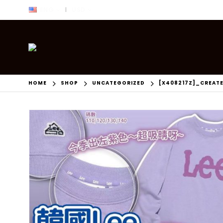
ENG
USD
|
HOME
SHOP
UNCATEGORIZED
[X408217Z]_CREAT