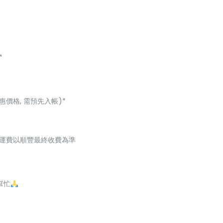
*
惠價格, 需預先入帳)*
起，運費以順豐最終收費為準
幫忙