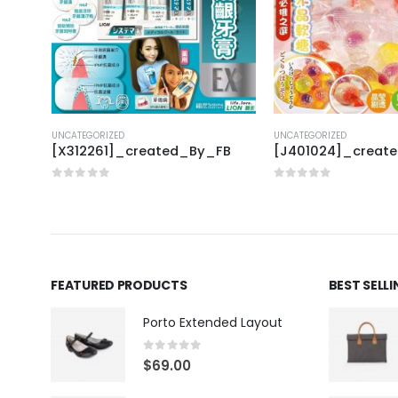
UNCATEGORIZED
UNCATEGORIZED
FB
[X312261]_created_By_FB
[J401024]_creat
0
out of 5
0
out of 5
FEATURED PRODUCTS
BEST SELL
Porto Extended Layout
0
out of 5
$
69.00