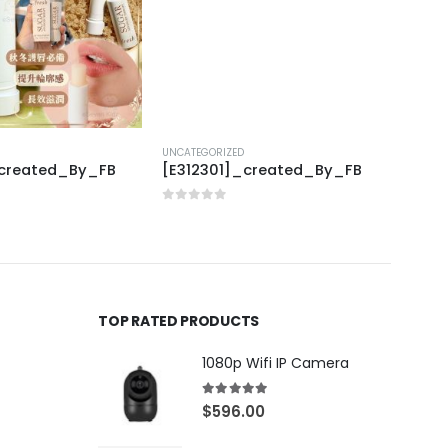
UNCATEGORIZED
UNCAT
_created_By_FB
[E312301]_created_By_FB
[E40
0
out of 5
0
out
TOP RATED PRODUCTS
1080p Wifi IP Camera
5.00
out of 5
$
596.00