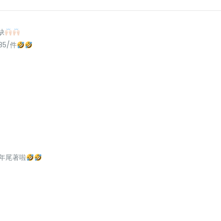
缺
85/件
年尾著啦