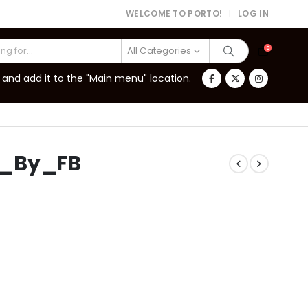
WELCOME TO PORTO!
LOG IN
|
All Categories
0
and add it to the "Main menu" location.
d_By_FB