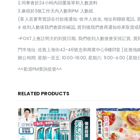
2.同事會於24小時內回覆落單和入數資料
3.麻煩於3個工作天內入數和PM 入數紙
(客人若要寄貨請在付款後通知: 收件人姓名, 地址和聯絡電話, 
4 收到入數後我們會跟你確認, 貨到後我們會再通知你來取貨
~POST上會註明大約到貨日期, 我們收到入數後會安排訂貨, 
門巿地址: 佐敦上海街42-46號忠和商業中心9樓01室 (佐敦地
辦公時間: 星期一至五: 10:00-19:00, 星期六: 11:00-4:00 
^^歡迎PM查詢批發^^
RELATED PRODUCTS