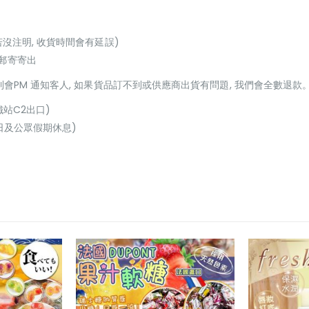
若沒注明, 收貨時間會有延誤)
或郵寄寄出
貨到會PM 通知客人, 如果貨品訂不到或供應商出貨有問題, 我們會全數退款
鐵站C2出口)
(星期日及公眾假期休息)