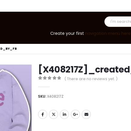
Create your first
navigation menu here
ED_BY_FB
[X408217Z]_create
( There are no reviews yet. )
0
out of 5
SKU:
X408217Z