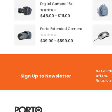
Digital Camera 16x
4.00
out of 5
$
48.00
$
111.00
–
Porto Extended Camera
0
out of 5
$
39.00
$
599.00
–
Get all t
Sign Up to Newsletter
Offers.
Receive 