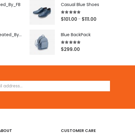
ted_By_FB
Casual Blue Shoes
5.00
out of 5
$
101.00
$
111.00
–
[X503248Z]_Created_By_FB
Blue BackPack
5.00
out of 5
$
299.00
ABOUT
CUSTOMER CARE