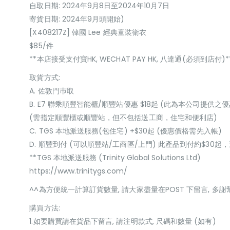
自取日期: 2024年9月8日至2024年10月7日
寄貨日期: 2024年9月頭開始)
[X408217Z] 韓國 Lee 經典童裝衛衣
$85/件
**本店接受支付寶HK, WECHAT PAY HK, 八達通(必須到店付)*
取貨方式:
A. 佐敦門巿取
B. E7 聯乘順豐智能櫃/順豐站優惠 $18起 (此為本公司提供之優
(需指定順豐櫃或順豐站，但不包括送工商，住宅和便利店)
C. TGS 本地派送服務(包住宅) +$30起 (優惠價格需先入帳)
D. 順豐到付 (可以順豐站/工商區/上門) 此產品到付約$30
**TGS 本地派送服務 (Trinity Global Solutions Ltd)
https://www.trinitygs.com/
^^為方便統一計算訂貨數量, 請大家盡量在POST 下留言, 多謝
購買方法:
1.如要購買請在貨品下留言, 請注明款式, 尺碼和數量 (如有)