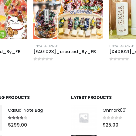
UNCATEGORIZED
UNCATEGORIZED
ed_By_FB
[E401023]_created_By_FB
[X401021]
0
out of 5
0
out of 5
ING PRODUCTS
LATEST PRODUCTS
Casual Note Bag
Onmark001
4.00
out of 5
0
out of 5
$
299.00
$
25.00