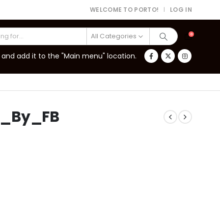
WELCOME TO PORTO!
LOG IN
|
All Categories
0
and add it to the "Main menu" location.
d_By_FB