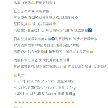
承重力更強
行動更順滑
鈦合金包角
有效防撞
三層復合德國PC材質抗壓結構, 堅韌度極
堅固抗摔
強力抗壓柔韌
高密度鋁合金拉杆
可自由調節高度
穩固順暢
日本雙排減震剎車萬向輪
耐磨靜音
減少出行雜音
採用國際標準YKK防爆拉鏈, 順滑易拉又耐用
國際通用TSA海關鎖
精密鎖芯，保證安全又方便
內籠科學分區
大大提升收納空間
抗菌素材裏布, 雙封閉式收納設計
內置乾濕分離
合理收納
尺寸:
S: 24吋: 約38*35.5*67cm , 重量:4.8kg
M: 28吋: 約38*35.5*78cm , 重量: 5.4kg
L: 32吋: 約41.5*35.5*84cm, 重量: 5.8kg