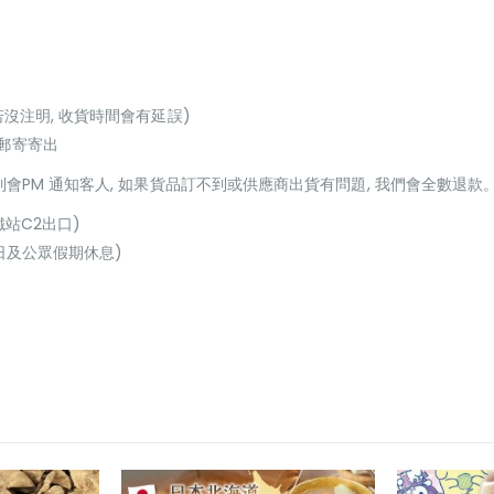
若沒注明, 收貨時間會有延誤)
或郵寄寄出
貨到會PM 通知客人, 如果貨品訂不到或供應商出貨有問題, 我們會全數退款
鐵站C2出口)
(星期日及公眾假期休息)