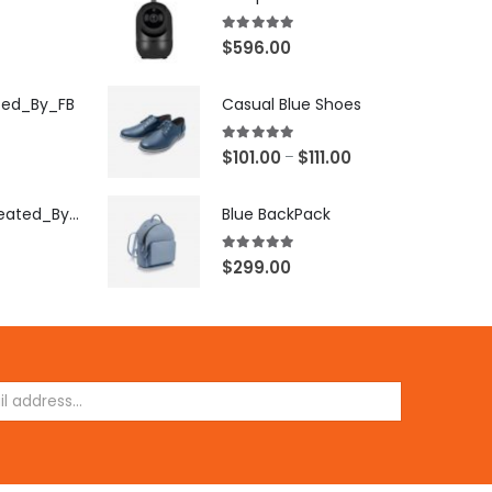
5.00
out of 5
$
596.00
ted_By_FB
Casual Blue Shoes
5.00
out of 5
$
101.00
$
111.00
–
[X503248Z]_Created_By_FB
Blue BackPack
5.00
out of 5
$
299.00