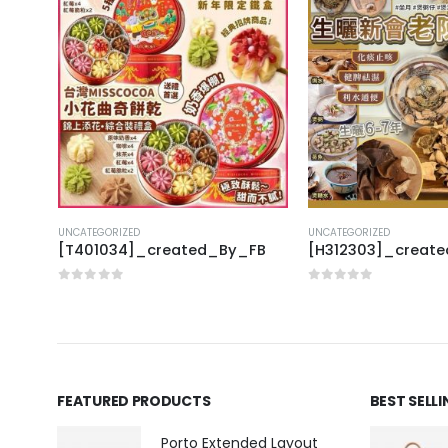
UNCATEGORIZED
UNCATEGORIZED
FB
[T401034]_created_By_FB
[H312303]_creat
0
out of 5
0
out of 5
FEATURED PRODUCTS
BEST SELL
Porto Extended Layout