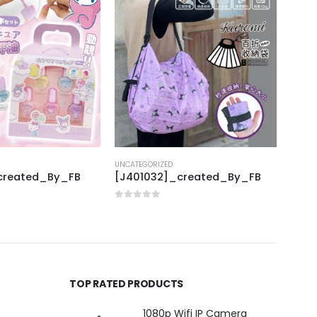
UNCATEGORIZED
UNCAT
created_By_FB
[J401032]_created_By_FB
[E31
0
out of 5
0
out
TOP RATED PRODUCTS
1080p Wifi IP Camera