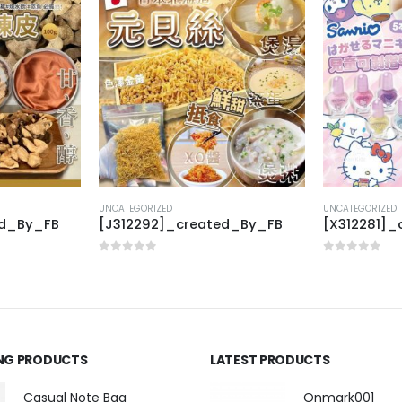
UNCATEGORIZED
UNCATEGORIZED
ed_By_FB
[J312292]_created_By_FB
[X312281]_
0
out of 5
0
out of 5
ING PRODUCTS
LATEST PRODUCTS
Casual Note Bag
Onmark001