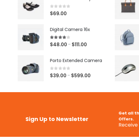
0
out of 5
$
69.00
Digital Camera 16x
4.00
out of 5
$
48.00
$
111.00
–
Porto Extended Camera
0
out of 5
$
39.00
$
599.00
–
Get all t
Sign Up to Newsletter
Offers.
Receive 