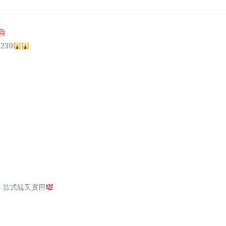
239
, 款式靚又實用