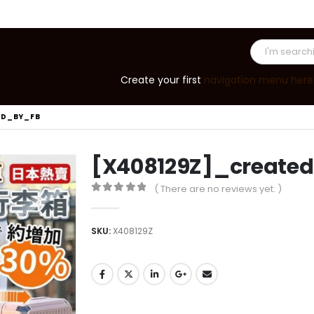
Create your first
navigation menu here
ED_BY_FB
[X408129Z]_create
( There are no reviews yet. )
0
out of 5
SKU:
X408129Z