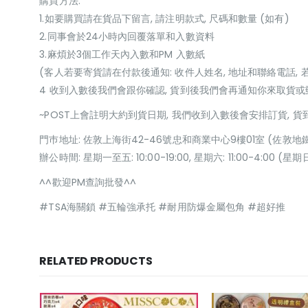
購買方法:
1.如要購買請在貨品下留言, 請注明款式, 尺碼和數量 (如有)
2.同事會於24小時內回覆落單和入數資料
3.麻煩於3個工作天內入數和PM 入數紙
(客人若要寄貨請在付款後通知: 收件人姓名, 地址和聯絡電話, 
4 收到入數後我們會跟你確認, 貨到後我們會再通知你來取貨
~POST上會註明大約到貨日期, 我們收到入數後會安排訂貨, 
門巿地址: 佐敦上海街42-46號忠和商業中心9樓01室 (佐敦地
辦公時間: 星期一至五: 10:00-19:00, 星期六: 11:00-4:00 
^^歡迎PM查詢批發^^
#TSA海關鎖 #五輪強承托 #耐用防爆金屬包角 #超好推
RELATED PRODUCTS