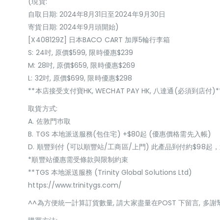
(現貨:
自取日期: 2024年8月31日至2024年9月30日
寄貨日期: 2024年9月頭開始)
[X408129Z] 日本BACO CART 加厚5輪行李箱
S: 24吋, 原價$599, 限時優惠$239
M: 28吋, 原價$659, 限時優惠$269
L: 32吋, 原價$699, 限時優惠$298
**本店接受支付寶HK, WECHAT PAY HK, 八達通(必須到店付)*
取貨方式:
A. 佐敦門巿取
B. TGS 本地派送服務(包住宅) +$80起 (優惠價格需先入帳)
D. 順豐到付 (可以順豐站/工商區/上門) 此產品到付約$98
*順豐站優惠需受條款與限制約束
**TGS 本地派送服務 (Trinity Global Solutions Ltd)
https://www.trinitygs.com/
^^為方便統一計算訂貨數量, 請大家盡量在POST 下留言, 多謝