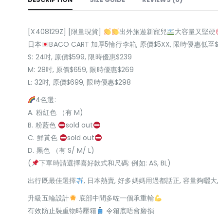
[X408129Z] [限量現貨]
出外旅遊新寵兒
大容量又堅硬
日本
BACO CART 加厚5輪行李箱, 原價$5XX, 限時優惠低至$
S: 24吋, 原價$599, 限時優惠$239
M: 28吋, 原價$659, 限時優惠$269
L: 32吋, 原價$699, 限時優惠$298
4色選:
A. 粉紅色 （有 M)
B. 粉藍色
sold out
C. 鮮黃色
sold out
D. 黑色 （有 S/ M/ L)
(
下單時請選擇喜好款式和尺碼: 例如: AS, BL)
出行既最佳選擇
, 日本熱賣, 好多媽媽用過都話正, 容量夠曬大
升級五輪設計
底部中間多咗一個承重輪
有效防止裝重物時壓箱
令箱底唔會磨損