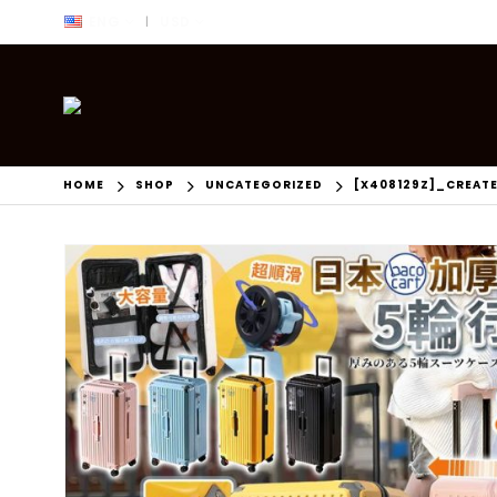
ENG
USD
|
HOME
SHOP
UNCATEGORIZED
[X408129Z]_CREAT