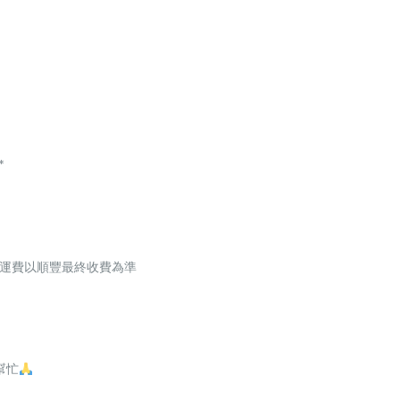
*
起，運費以順豐最終收費為準
幫忙