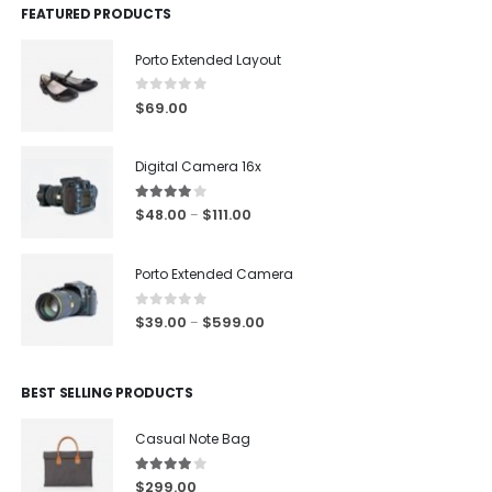
FEATURED PRODUCTS
Porto Extended Layout
0
out of 5
$
69.00
Digital Camera 16x
4.00
out of 5
$
48.00
$
111.00
–
Porto Extended Camera
0
out of 5
$
39.00
$
599.00
–
BEST SELLING PRODUCTS
Casual Note Bag
4.00
out of 5
$
299.00