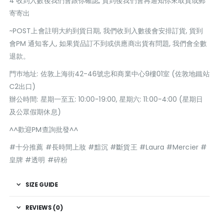
4 收到入數後我們會跟你確認, 貨到後我們會再通知你來取貨或郵
寄寄出
~POST上會註明大約到貨日期, 我們收到入數後會安排訂貨, 貨到
會PM 通知客人, 如果貨品訂不到或供應商出貨有問題, 我們會全數
退款。
門巿地址: 佐敦上海街42-46號忠和商業中心9樓01室 (佐敦地鐵站
C2出口)
辦公時間: 星期一至五: 10:00-19:00, 星期六: 11:00-4:00 (星期日
及公眾假期休息)
^^歡迎PM查詢批發^^
#十分推薦 #長時間上妝 #黯沉 #斷貨王 #Laura #Mercier #
皇牌 #透明 #碎粉
SIZE GUIDE
REVIEWS (0)