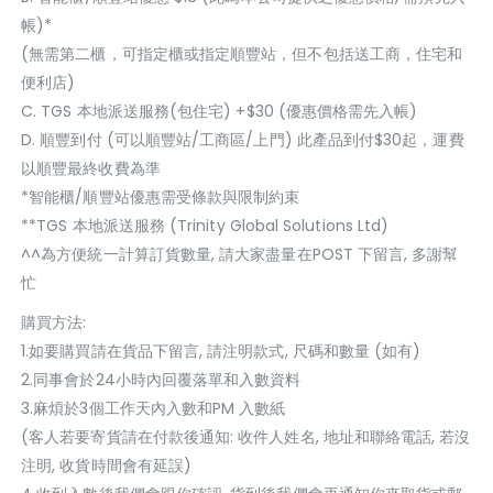
帳)*
(無需第二櫃，可指定櫃或指定順豐站，但不包括送工商，住宅和
便利店)
C. TGS 本地派送服務(包住宅) +$30 (優惠價格需先入帳)
D. 順豐到付 (可以順豐站/工商區/上門) 此產品到付$30起，運費
以順豐最終收費為準
*智能櫃/順豐站優惠需受條款與限制約束
**TGS 本地派送服務 (Trinity Global Solutions Ltd)
^^為方便統一計算訂貨數量, 請大家盡量在POST 下留言, 多謝幫
忙
購買方法:
1.如要購買請在貨品下留言, 請注明款式, 尺碼和數量 (如有)
2.同事會於24小時內回覆落單和入數資料
3.麻煩於3個工作天內入數和PM 入數紙
(客人若要寄貨請在付款後通知: 收件人姓名, 地址和聯絡電話, 若沒
注明, 收貨時間會有延誤)