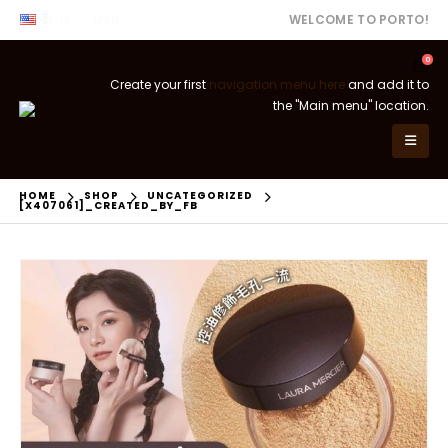
ENG
USD
WELCOME TO PORTO!
0
Create your first
navigation menu here
and add it to
the "Main menu" location.
HOME
SHOP
UNCATEGORIZED
[X407061]_CREATED_BY_FB