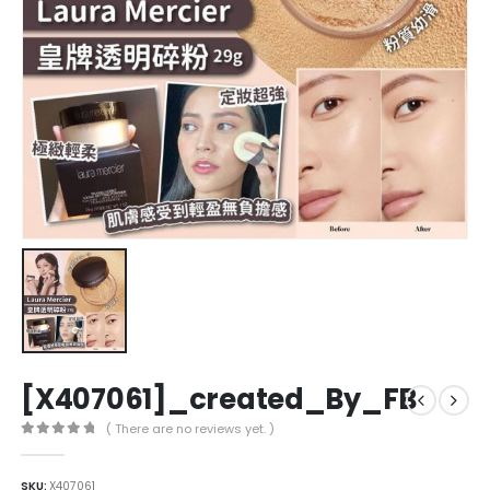
[X407061]_created_By_FB
( There are no reviews yet. )
0
out of 5
SKU:
X407061