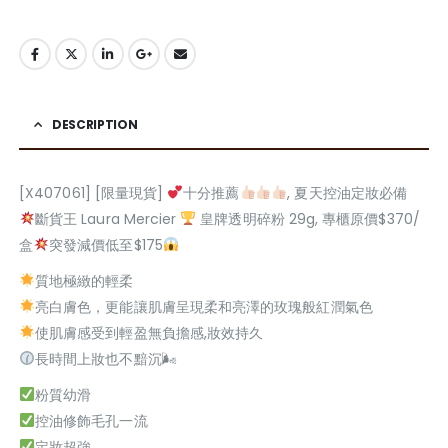
DESCRIPTION
[X407061] [限量現貨]
十分推薦
, 夏天控油定妝必備
斷貨王 Laura Mercier
皇牌透明碎粉 29g, 專櫃原價$370/
盒
突發減價低至$175
質地極緻的輕柔
亮白膚色，更能讓肌膚呈現柔和亮澤的玫瑰般紅潤氣色
使肌膚感受到輕盈無負擔感,妝效持久
長時間上妝也不黯沉🌬
粉質幼滑
控油修飾毛孔一流
定妝超強