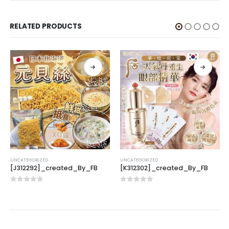
RELATED PRODUCTS
UNCATEGORIZED
UNCATEGORIZED
[J312292]_created_By_FB
[K312302]_created_By_FB
0
out of 5
0
out of 5