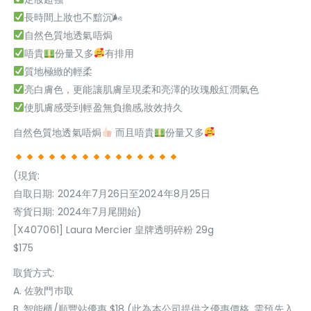
長時間上妝也不黯沉🌬
自然色質地透氣唔焗
唔貴
份量又多
有排用
質地極緻的輕柔
亮白膚色，更能讓肌膚呈現柔和亮澤的玫瑰般紅潤氣色
使肌膚感受到輕盈無負擔感,妝效持久
自然色質地透氣唔焗
而且唔貴
份量又多
(現貨:
自取日期: 2024年7月26日至2024年8月25日
寄貨日期: 2024年7月尾開始)
[X407061] Laura Mercier 皇牌透明碎粉 29g
$175
取貨方式:
A. 佐敦門巿取
B. 智能櫃/順豐站優惠 $18 (此為本公司提供之優惠價格, 需預先入