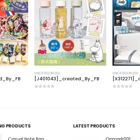
UNCATEGORIZED
UNCATEGORIZED
ed_By_FB
[J401043]_created_By_FB
[X312271]_
0
out of 5
0
out of 5
ING PRODUCTS
LATEST PRODUCTS
Casual Note Bag
Onmark001