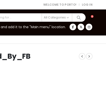
WELCOME TO PORTO!
LOG IN
|
All Categories
0
and add it to the "Main menu" location.
d_By_FB