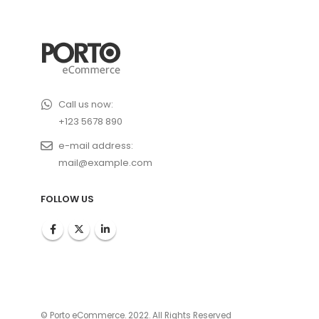
Call us now:
+123 5678 890
e-mail address:
mail@example.com
FOLLOW US
© Porto eCommerce. 2022. All Rights Reserved