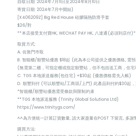
自取日期: 2024年7月11日至2024年8月10日
寄貨日期: 2024年7月中開始)
[X406209Z] Big Red House 硅膠隔熱防滑手套
$26/對
**本店接受支付寶HK, WECHAT PAY HK, 八達通(必須到店付)*
取貨方式:
A. 佐敦門巿取
B. 智能櫃/順豐站優惠 $18起 (此為本公司提供之優惠價格, 需預
(無需第二櫃，可指定櫃或指定順豐站，但不包括送工商，住宅
C. TGS 本地派送服務(包住宅) +$30起 (優惠價格需先入帳)
D. 順豐到付 (可以順豐站/工商區/上門) 此產品到付約$30
*智能櫃/順豐站優惠需受條款與限制約束
**TGS 本地派送服務 (Trinity Global Solutions Ltd)
https://www.trinitygs.com/
^^為方便統一計算訂貨數量, 請大家盡量在POST 下留言, 多謝
購買方法: