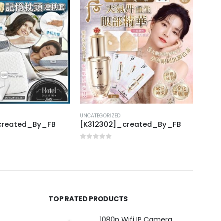
UNCATEGORIZED
UNCAT
created_By_FB
[K312302]_created_By_FB
[J40
0
out of 5
0
out
TOP RATED PRODUCTS
1080p Wifi IP Camera