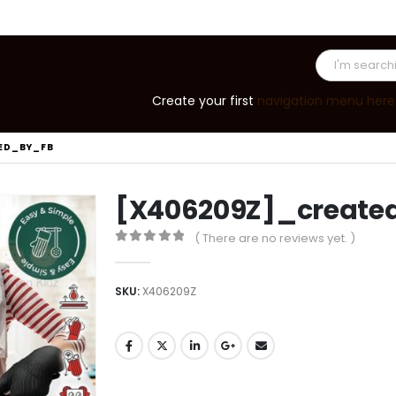
Create your first
navigation menu here
ED_BY_FB
[X406209Z]_create
( There are no reviews yet. )
0
out of 5
SKU:
X406209Z