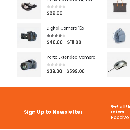
0
out of 5
$
69.00
Digital Camera 16x
4.00
out of 5
$
48.00
$
111.00
–
Porto Extended Camera
0
out of 5
$
39.00
$
599.00
–
Get all t
Sign Up to Newsletter
Offers.
Receive 