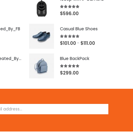
5.00
out of 5
$
596.00
ted_By_FB
Casual Blue Shoes
5.00
out of 5
$
101.00
$
111.00
–
[X503248Z]_Created_By_FB
Blue BackPack
5.00
out of 5
$
299.00