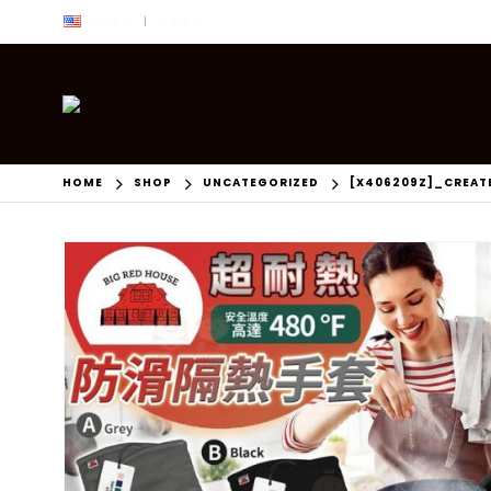
ENG
USD
|
HOME
SHOP
UNCATEGORIZED
[X406209Z]_CREAT