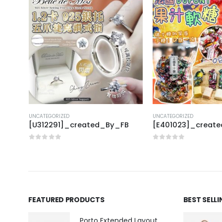
UNCATEGORIZED
UNCATEGORIZED
[U312291]_created_By_FB
[E401023]_creat
0
out of 5
0
out of 5
FEATURED PRODUCTS
BEST SELL
Porto Extended Layout