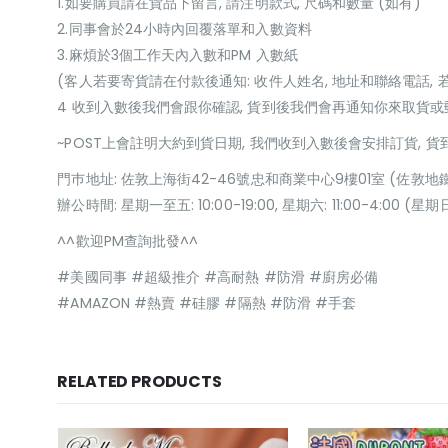
1.如要購買請在貨品下留言, 請注明款式, 尺碼和數量 (如有)
2.同事會於24小時內回覆落單和入數資料
3.麻煩於3個工作天內入數和PM 入數紙
(客人若要寄貨請在付款後通知: 收件人姓名, 地址和聯絡電話, 
4 收到入數後我們會跟你確認, 貨到後我們會再通知你來取貨
~POST上會註明大約到貨日期, 我們收到入數後會安排訂貨, 
門巿地址: 佐敦上海街42-46號忠和商業中心9樓01室 (佐敦地
辦公時間: 星期一至五: 10:00-19:00, 星期六: 11:00-4:00 
^^歡迎PM查詢批發^^
#美國同事 #超級推介 #高耐熱 #防滑 #廚房必備
#AMAZON #熱賣 #硅膠 #隔熱 #防滑 #手套
RELATED PRODUCTS