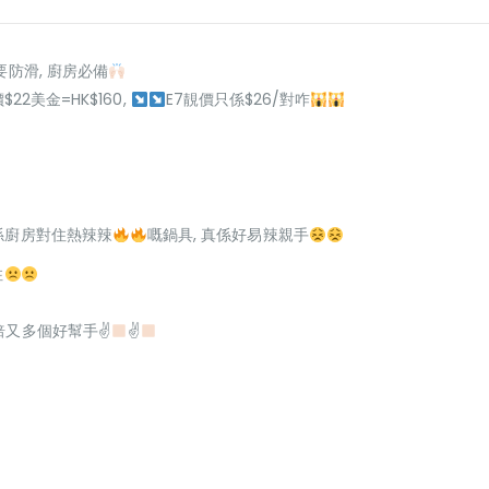
要防滑, 廚房必備
$22美金=HK$160,
E7靚價只係$26/對咋
係廚房對住熱辣辣
嘅鍋具, 真係好易辣親手
住
烘焙又多個好幫手✌
✌