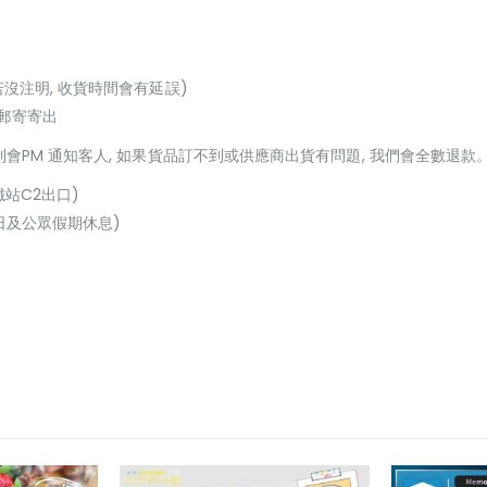
若沒注明, 收貨時間會有延誤)
或郵寄寄出
貨到會PM 通知客人, 如果貨品訂不到或供應商出貨有問題, 我們會全數退款
鐵站C2出口)
(星期日及公眾假期休息)