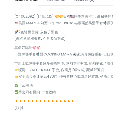
[X406209Z] [限量現貨]
美國
同事超級推介, 高耐熱仲
美國AMAZON熱賣 Big Red House 硅膠隔熱防滑手套
原價
2色隨機發貨: 灰色 / 黑色
(顏色會隨機發貨, 介意者勿下單)
真係好隔熱
一對隔熱手套
對COOKING MAMA
來講真係好重要, 日日
巿面上嘅隔熱手套好多都唔夠厚, 隔熱功能有限, 鍋熱啲都頂唔
呢對BIG RED HOUSE 手套, 內裏是100% 棉, 配戴舒適
安全温度高達華氏480度, 仲有超貼心嘅防滑矽膠邊, 煮飯
可放機洗
手套附有掛鉤, 方便收納
(現貨: