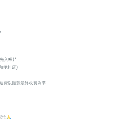
*
先入帳)*
和便利店)
起，運費以順豐最終收費為準
幫忙