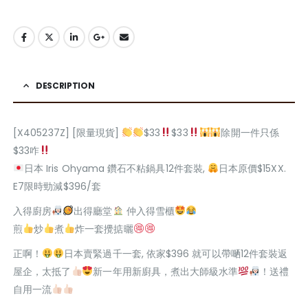
DESCRIPTION
[X405237Z] [限量現貨]
$33
$33
除開一件只係
$33咋
日本 Iris Ohyama 鑽石不粘鍋具12件套裝,
日本原價$15XX.
E7限時勁減$396/套
入得廚房
出得廳堂
仲入得雪櫃
煎
炒
煮
炸一套攪掂曬
正啊！
日本賣緊過千一套, 依家$396 就可以帶嗮12件套裝返
屋企，太抵了
新一年用新廚具，煮出大師級水準
！送禮
自用一流