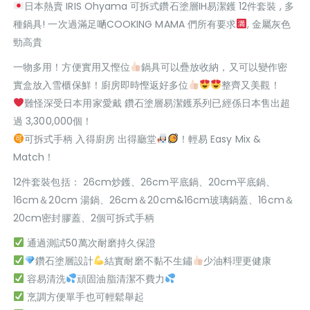
日本熱賣 IRIS Ohyama 可拆式鑽石塗層IH易潔鑊 12件套裝 , 多
種鍋具! 一次過滿足嗮COOKING MAMA 們所有要求
, 金屬灰色
勁高貴
一物多用！方便實用又慳位
鍋具可以疊放收納，又可以變作密
實盒放入雪櫃保鮮！廚房即時慳返好多位
整齊又美觀！
難怪深受日本用家愛戴 鑽石塗層易潔鑊系列已經係日本售出超
過 3,300,000個！
可拆式手柄 入得廚房 出得廳堂
！輕易 Easy Mix &
Match！
12件套裝包括： 26cm炒鑊、26cm平底鍋、20cm平底鍋、
16cm＆20cm 湯鍋、26cm＆20cm&16cm玻璃鍋蓋、16cm＆
20cm密封膠蓋、2個可拆式手柄
通過測試50萬次耐磨持久保證
鑽石塗層設計
結實耐磨不黏不生鏽
少油料理更健康
容易清洗
頑固油脂清潔不費力
烹調方便單手也可輕鬆舉起