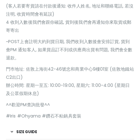
(客人若要寄貨請在付款後通知: 收件人姓名, 地址和聯絡電話, 若沒
注明, 收貨時間會有延誤)
4 收到入數後我們會跟你確認, 貨到後我們會再通知你來取貨或郵
寄寄出
~POST上會註明大約到貨日期, 我們收到入數後會安排訂貨, 貨到
會PM 通知客人, 如果貨品訂不到或供應商出貨有問題, 我們會全數
退款。
門巿地址: 佐敦上海街42-46號忠和商業中心9樓01室 (佐敦地鐵站
C2出口)
辦公時間: 星期一至五: 10:00-19:00, 星期六: 11:00-4:00 (星期日
及公眾假期休息)
^^歡迎PM查詢批發^^
#Iris #Ohyama #鑽石不粘鍋具套裝
SIZE GUIDE