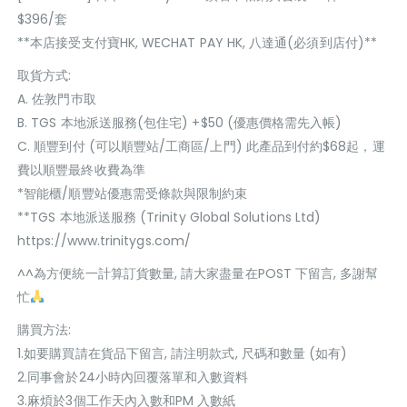
$396/套
**本店接受支付寶HK, WECHAT PAY HK, 八達通(必須到店付)**
取貨方式:
A. 佐敦門巿取
B. TGS 本地派送服務(包住宅) +$50 (優惠價格需先入帳)
C. 順豐到付 (可以順豐站/工商區/上門) 此產品到付約$68起，運
費以順豐最終收費為準
*智能櫃/順豐站優惠需受條款與限制約束
**TGS 本地派送服務 (Trinity Global Solutions Ltd)
https://www.trinitygs.com/
^^為方便統一計算訂貨數量, 請大家盡量在POST 下留言, 多謝幫
忙
購買方法:
1.如要購買請在貨品下留言, 請注明款式, 尺碼和數量 (如有)
2.同事會於24小時內回覆落單和入數資料
3.麻煩於3個工作天內入數和PM 入數紙