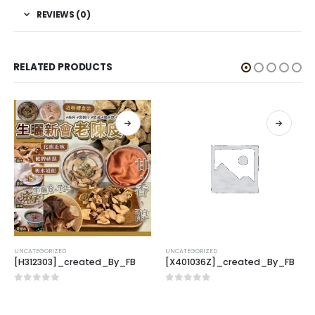
REVIEWS (0)
RELATED PRODUCTS
UNCATEGORIZED
UNCATEGORIZED
[H312303]_created_By_FB
[X401036Z]_created_By_FB
0
out of 5
0
out of 5