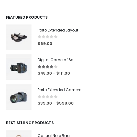
FEATURED PRODUCTS
Porto Extended Layout
0
out of 5
$
69.00
Digital Camera 16x
4.00
out of 5
$
48.00
$
111.00
–
Porto Extended Camera
0
out of 5
$
39.00
$
599.00
–
BEST SELLING PRODUCTS
Casual Note Bag