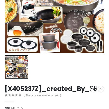
[X405237Z]_created_By_FB
( There are no reviews yet. )
0
out of 5
SKU:
X405237Z