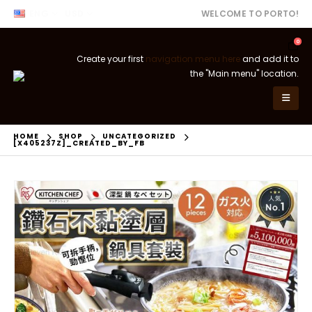
ENG
USD
WELCOME TO PORTO!
0
Create your first
navigation menu here
and add it to
the "Main menu" location.
HOME
SHOP
UNCATEGORIZED
[X405237Z]_CREATED_BY_FB