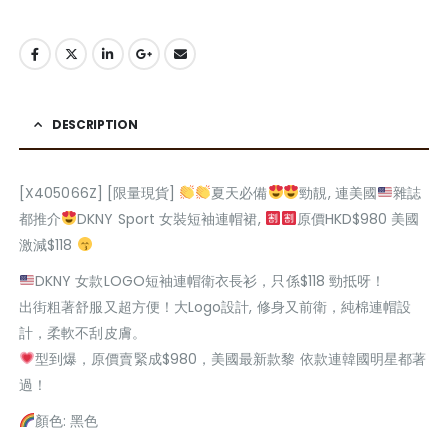
DESCRIPTION
[X405066Z] [限量現貨]
夏天必備
勁靚, 連美國
雜誌
都推介
DKNY Sport 女裝短袖連帽裙,
原價HKD$980 美國
激減$118
DKNY 女款LOGO短袖連帽衛衣長衫，只係$118 勁抵呀！
出街粗著舒服又超方便！大Logo設計, 修身又前衛，純棉連帽設
計，柔軟不刮皮膚。
型到爆，原價賣緊成$980，美國最新款黎 依款連韓國明星都著
過！
顏色: 黑色