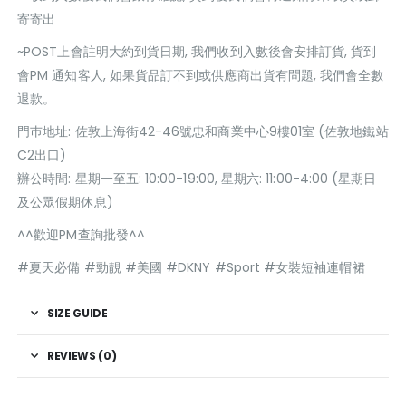
寄寄出
~POST上會註明大約到貨日期, 我們收到入數後會安排訂貨, 貨到
會PM 通知客人, 如果貨品訂不到或供應商出貨有問題, 我們會全數
退款。
門巿地址: 佐敦上海街42-46號忠和商業中心9樓01室 (佐敦地鐵站
C2出口)
辦公時間: 星期一至五: 10:00-19:00, 星期六: 11:00-4:00 (星期日
及公眾假期休息)
^^歡迎PM查詢批發^^
#夏天必備 #勁靚 #美國 #DKNY #Sport #女裝短袖連帽裙
SIZE GUIDE
REVIEWS (0)