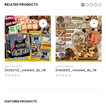
RELATED PRODUCTS
UNCATEGORIZED
UNCATEGORIZED
[A312273]_created_By_FB
[H312303]_created_By_FB
0
out of 5
0
out of 5
FEATURED PRODUCTS