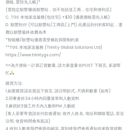
價格, 需預先入帳)*
(需指定順豐櫃或順豐站，但不包括送工商，住宅和便利店)
C. TGS 本地派送服務(包住宅) +$30 (優惠價格需先入帳)
D. 順豐到付 (可以順豐站/工商區/上門) 此產品到付約$30起，運
費以順豐最終收費為準
*智能櫃/順豐站優惠需受條款與限制約束
**TGS 本地派送服務 (Trinity Global Solutions Ltd)
https://www.trinitygs.com/
^^為方便統一計算訂貨數量, 請大家盡量在POST 下留言, 多謝幫
忙
購買方法:
1.如要購買請在貨品下留言, 請注明款式, 尺碼和數量 (如有)
2.同事會於24小時內回覆落單和入數資料
3.麻煩於3個工作天內入數和PM 入數紙
(客人若要寄貨請在付款後通知: 收件人姓名, 地址和聯絡電話, 若沒
注明, 收貨時間會有延誤)
4 收到入數後我們會跟你確認, 貨到後我們會再通知你來取貨或郵