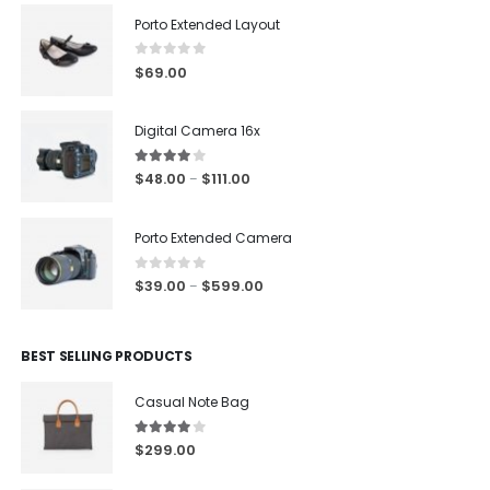
Porto Extended Layout
0
out of 5
$
69.00
Digital Camera 16x
4.00
out of 5
$
48.00
$
111.00
–
Porto Extended Camera
0
out of 5
$
39.00
$
599.00
–
BEST SELLING PRODUCTS
Casual Note Bag
4.00
out of 5
$
299.00