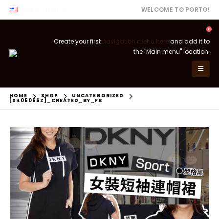
ENG
USD
WELCOME TO PORTO!
0
Create your first
navigation menu here
and add it to
the "Main menu" location.
HOME
SHOP
UNCATEGORIZED
[X405066Z]_CREATED_BY_FB