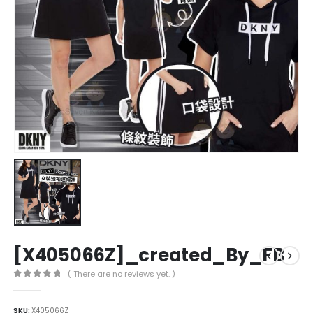
[X405066Z]_created_By_FB
( There are no reviews yet. )
0
out of 5
SKU:
X405066Z