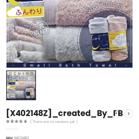
[X402148Z]_created_By_FB
( There are no reviews yet. )
0
out of 5
SKU:
X402148Z