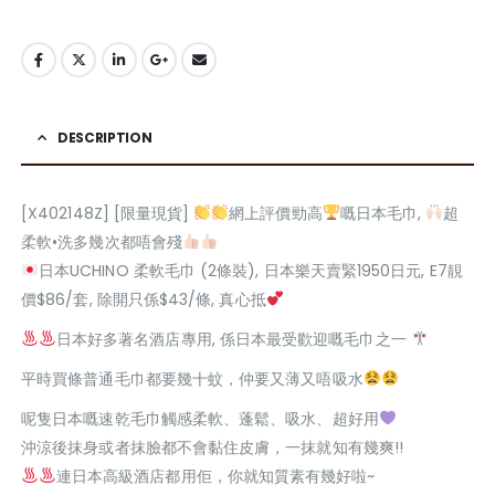
DESCRIPTION
[X402148Z] [限量現貨]
網上評價勁高
嘅日本毛巾,
超
柔軟•洗多幾次都唔會殘
日本UCHINO 柔軟毛巾 (2條裝), 日本樂天賣緊1950日元, E7靚
價$86/套, 除開只係$43/條, 真心抵
日本好多著名酒店專用, 係日本最受歡迎嘅毛巾之一
平時買條普通毛巾都要幾十蚊，仲要又薄又唔吸水
呢隻日本嘅速乾毛巾觸感柔軟、蓬鬆、吸水、超好用
沖涼後抹身或者抹臉都不會黏住皮膚，一抹就知有幾爽!!
連日本高級酒店都用佢，你就知質素有幾好啦~