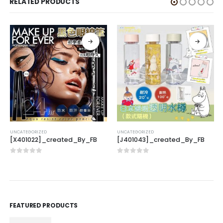
RELATED PRODUCTS
UNCATEGORIZED
UNCATEGORIZED
[X401022]_created_By_FB
[J401043]_created_By_FB
0
out of 5
0
out of 5
FEATURED PRODUCTS