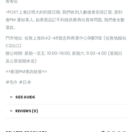
寄寄出
~POST上會註明大約到貨日期, 我們收到入數後會安排訂貨, 貨到
會PM 通知客人, 如果貨品訂不到或供應商出貨有問題, 我們會全數
退款。
門巿地址: 佐敦上海街42-46號忠和商業中心9樓01室 (佐敦地鐵站
C2出口)
辦公時間: 星期一至五: 10:00-19:00, 星期六: 11:00-4:00 (星期日
及公眾假期休息)
^^歡迎PM查詢批發^^
#毛巾 #日本
SIZE GUIDE
REVIEWS (0)