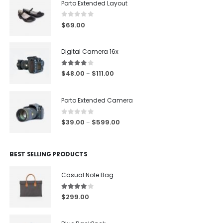
Porto Extended Layout
0
out of 5
$
69.00
Digital Camera 16x
4.00
out of 5
$
48.00
$
111.00
–
Porto Extended Camera
0
out of 5
$
39.00
$
599.00
–
BEST SELLING PRODUCTS
Casual Note Bag
4.00
out of 5
$
299.00