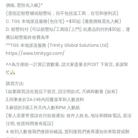
價格, 需預先入帳)*
(需指定順豐櫃或順豐站，但不包括送工商，住宅和便利店)
C. TGS 本地派送服務(包住宅) +$30起 (優惠價格需先入帳)
D. 順豐到付 (可以順豐站/工商區/上門) 此產品到付約$30起，運
費以順豐最終收費為準
**TGS 本地派送服務 (Trinity Global Solutions Ltd)
https://www.trinitygs.com/
^^為方便統一計算訂貨數量, 請大家盡量在POST 下留言, 多謝幫
忙
購買方法:
1.如要購買請在貨品下留言, 請注明款式, 尺碼和數量 (如有)
2.同事會於24小時內回覆落單和入數資料
3.麻煩於3個工作天內入數和PM 入數紙
(客人若要寄貨請在付款後通知: 收件人姓名, 地址和聯絡電話, 若沒
注明, 收貨時間會有延誤)
4 收到入數後我們會跟你確認, 貨到後我們會再通知你來取貨或郵