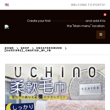
ENG
USD
WELCOME TO PORTO!
0
Create your first
navigation menu here
and add it to
the "Main menu" location.
HOME
SHOP
UNCATEGORIZED
[X402148Z]_CREATED_BY_FB