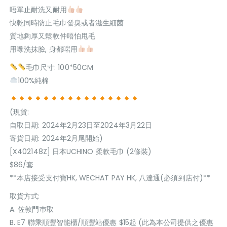
唔單止耐洗又耐用
快乾同時防止毛巾發臭或者滋生細菌
質地夠厚又鬆軟仲唔怕甩毛
用嚟洗抹臉, 身都啱用
毛巾尺寸: 100*50CM
100%純棉
(現貨:
自取日期: 2024年2月23日至2024年3月22日
寄貨日期: 2024年2月尾開始)
[X402148Z] 日本UCHINO 柔軟毛巾 (2條裝)
$86/套
**本店接受支付寶HK, WECHAT PAY HK, 八達通(必須到店付)**
取貨方式:
A. 佐敦門巿取
B. E7 聯乘順豐智能櫃/順豐站優惠 $15起 (此為本公司提供之優惠