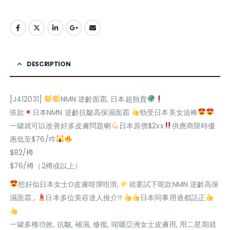
DESCRIPTION
[J412031]
NMN 逆齡面霜, 日本超熱賣
依款
日本NMN 逆齡抗皺高保濕面霜
勁受日本美女追棒
一罐就可以改善好多皮膚問題喇
日本原價$2xx
供應商限時優
惠低至$76/咋
$82/樽
$76/樽（2樽或以上）
想好似日本女士D皮膚咁彈咁滑,
就要試下呢款NMN 逆齡高保
濕面霜 ,
日本多位美容達人推介!!
日本同事用過都話正
一罐多種功效, 抗皺, 補濕, 修復, 啱曬亞洲女士皮膚用, 用二星期就