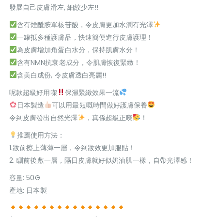
發展自己皮膚滑左, 細紋少左!!
含有煙酰胺單核苷酸，令皮膚更加水潤有光澤
一罐抵多種護膚品，快速簡便進行皮膚護理！
為皮膚增加角蛋白水分，保持肌膚水分！
含有NMN抗衰老成分，令肌膚恢復緊緻！
含美白成份, 令皮膚透白亮麗!!
呢款超級好用㗎
保濕緊緻效果一流
日本製造
可以用最短嘅時間做好護膚保養
令到皮膚發出自然光澤
，真係超級正㗎
！
推薦使用方法：
1.妝前擦上薄薄一層，令到妝效更加服貼！
2. 瞓前後敷一層，隔日皮膚就好似奶油肌一樣，自帶光澤感！
容量: 50G
產地: 日本製