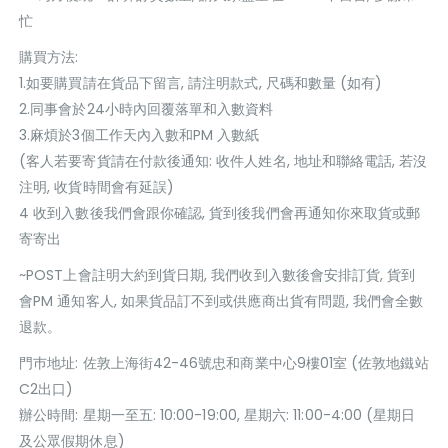
忙
購買方法:
1.如要購買請在貨品下留言, 請注明款式, 尺碼和數量 (如有)
2.同事會於24小時內回覆落單和入數資料
3.麻煩於3個工作天內入數和PM 入數紙
(客人若要寄貨請在付款後通知: 收件人姓名, 地址和聯絡電話, 若沒
注明, 收貨時間會有延誤)
4 收到入數後我們會跟你確認, 貨到後我們會再通知你來取貨或郵
寄寄出
~POST上會註明大約到貨日期, 我們收到入數後會安排訂貨, 貨到
會PM 通知客人, 如果貨品訂不到或供應商出貨有問題, 我們會全數
退款。
門巿地址: 佐敦上海街42-46號忠和商業中心9樓01室 (佐敦地鐵站
C2出口)
辦公時間: 星期一至五: 10:00-19:00, 星期六: 11:00-4:00 (星期日
及公眾假期休息)