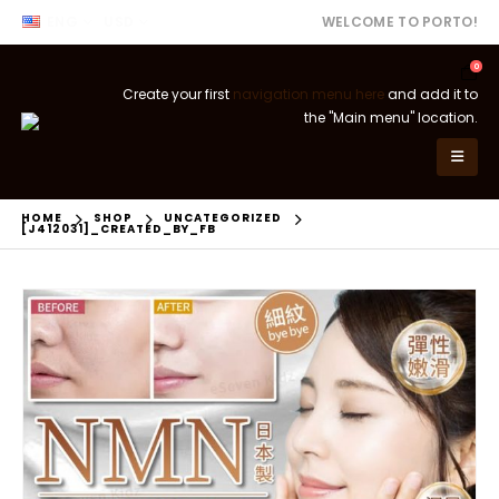
ENG
USD
WELCOME TO PORTO!
0
Create your first
navigation menu here
and add it to
the "Main menu" location.
HOME
SHOP
UNCATEGORIZED
[J412031]_CREATED_BY_FB