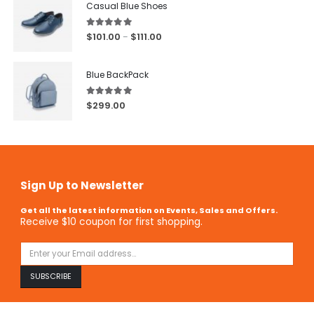
Casual Blue Shoes
5.00
out of 5
$
101.00
$
111.00
–
Blue BackPack
5.00
out of 5
$
299.00
Sign Up to Newsletter
Get all the latest information on Events, Sales and Offers.
Receive $10 coupon for first shopping.