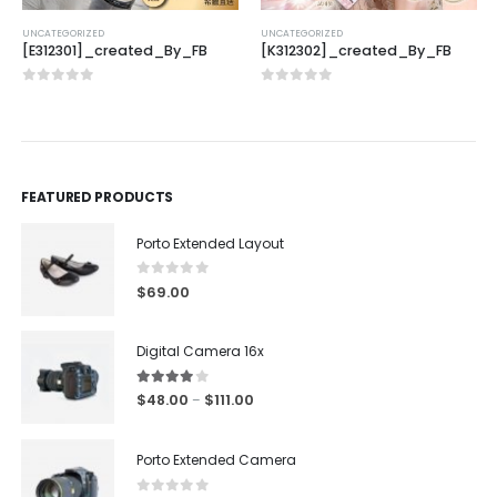
UNCATEGORIZED
UNCATEGORIZED
[E312301]_created_By_FB
[K312302]_created_By_FB
0
out of 5
0
out of 5
FEATURED PRODUCTS
Porto Extended Layout
0
out of 5
$
69.00
Digital Camera 16x
4.00
out of 5
$
48.00
$
111.00
–
Porto Extended Camera