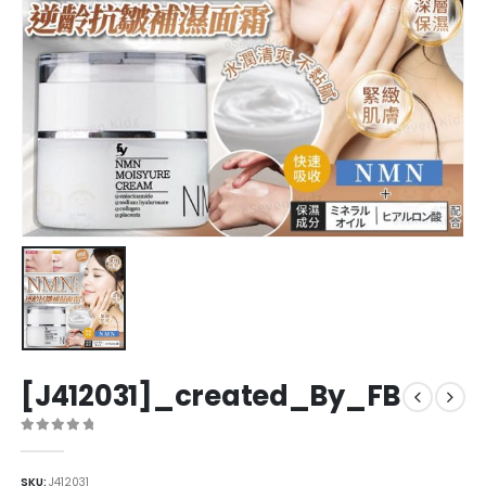
[J412031]_created_By_FB
0
out of 5
SKU:
J412031