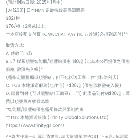
(預計到港日期: 2025年1月中)
[J412031] 日本NMN 逆齡抗皺高保濕面霜
$82/樽
$76/樽（2樽或以上）
**本店接受支付寶HK, WECHAT PAY HK, 八達通(必須到店付)**
取貨方式:
A. 佐敦門巿取
B. E7 聯乘順豐智能櫃/順豐站優惠 $18起 (此為本公司提供之優惠
價格, 需預先入帳)*
(需指定順豐櫃或順豐站，但不包括送工商，住宅和便利店)
C. TGS 本地派送服務(包住宅) +$30起 (優惠價格需先入帳)
D. 順豐到付 (可以順豐站/工商區/上門) 此產品到付約$30起，運
費以順豐最終收費為準
*智能櫃/順豐站優惠需受條款與限制約束
**TGS 本地派送服務 (Trinity Global Solutions Ltd)
https://www.trinitygs.com/
^^為方便統一計算訂貨數量, 請大家盡量在POST 下留言, 多謝幫