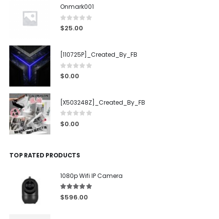
Onmark001
0
out of 5
$
25.00
[110725P]_Created_By_FB
0
out of 5
$
0.00
[X503248Z]_Created_By_FB
0
out of 5
$
0.00
TOP RATED PRODUCTS
1080p Wifi IP Camera
5.00
out of 5
$
596.00