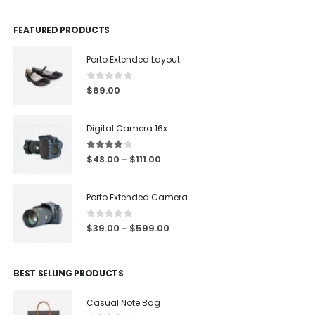
FEATURED PRODUCTS
Porto Extended Layout
0
out of 5
$
69.00
Digital Camera 16x
4.00
out of 5
$
48.00
$
111.00
–
Porto Extended Camera
0
out of 5
$
39.00
$
599.00
–
BEST SELLING PRODUCTS
Casual Note Bag