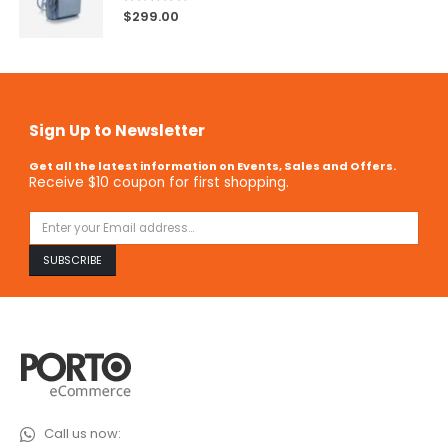
5.00
out of 5
$
299.00
Sign Up to Newsletter
Get all the latest information on Events, Sales and Offers.
Receive $10 coupon for first shopping.
Call us now: