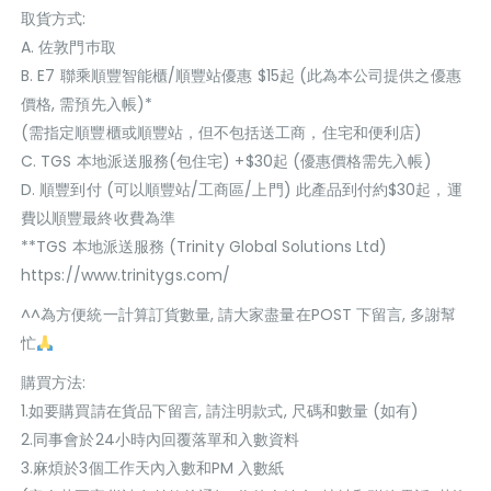
取貨方式:
A. 佐敦門巿取
B. E7 聯乘順豐智能櫃/順豐站優惠 $15起 (此為本公司提供之優惠
價格, 需預先入帳)*
(需指定順豐櫃或順豐站，但不包括送工商，住宅和便利店)
C. TGS 本地派送服務(包住宅) +$30起 (優惠價格需先入帳)
D. 順豐到付 (可以順豐站/工商區/上門) 此產品到付約$30起，運
費以順豐最終收費為準
**TGS 本地派送服務 (Trinity Global Solutions Ltd)
https://www.trinitygs.com/
^^為方便統一計算訂貨數量, 請大家盡量在POST 下留言, 多謝幫
忙
購買方法:
1.如要購買請在貨品下留言, 請注明款式, 尺碼和數量 (如有)
2.同事會於24小時內回覆落單和入數資料
3.麻煩於3個工作天內入數和PM 入數紙