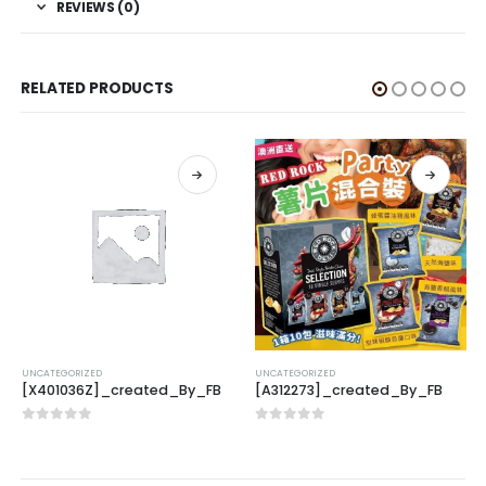
REVIEWS (0)
RELATED PRODUCTS
UNCATEGORIZED
UNCATEGORIZED
[X401036Z]_created_By_FB
[A312273]_created_By_FB
0
out of 5
0
out of 5