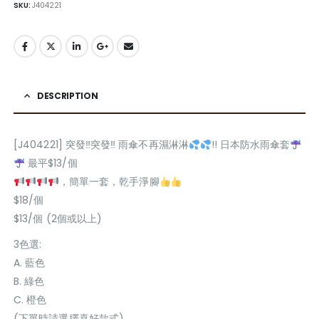
SKU:
J404221
DESCRIPTION
[J404221] 突發‼突發‼ 雨傘不再濕淋淋
!! 日本防水雨傘套
最平$13/個
，簡單一套，乾手淨腳
$18/個
$13/個 (2個或以上)
3色選:
A. 藍色
B. 綠色
C. 橙色
(下單時請選擇喜好款式)