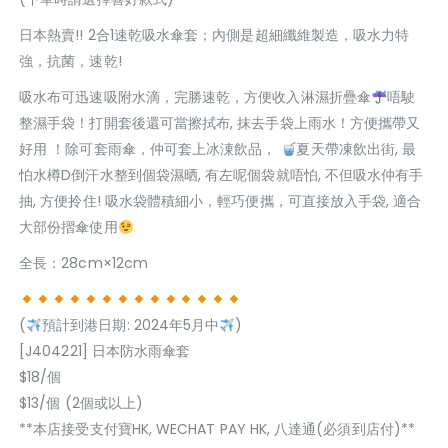
日本熱賣!! 2合1速乾吸水傘套；內側是超細纖維製造，吸水力特
強，抗菌，速乾!
吸水布可迅速吸附水滴，完勝速乾，方便收入淋濕折疊傘
唔駛
整濕手袋！打開套後還可當擦拭布, 抹去手袋上雨水！方便攜帶又
好用 ！除可套雨傘，仲可套上冰涷飲品，
夏天帶凍飲出街, 最
怕水樽D倒汗水整到個袋濕晒, 有左呢個袋就唔怕, 不但吸水仲有手
抽, 方便拎住! 吸水袋體積細小，輕巧便攜，可直接放入手袋, 適合
大部份摺傘使用
全長：28cm×12cm
(
預計到港日期: 2024年5月中
)
[J404221] 日本防水雨傘套
$18/個
$13/個 (2個或以上)
**本店接受支付寶HK, WECHAT PAY HK, 八達通(必須到店付)**