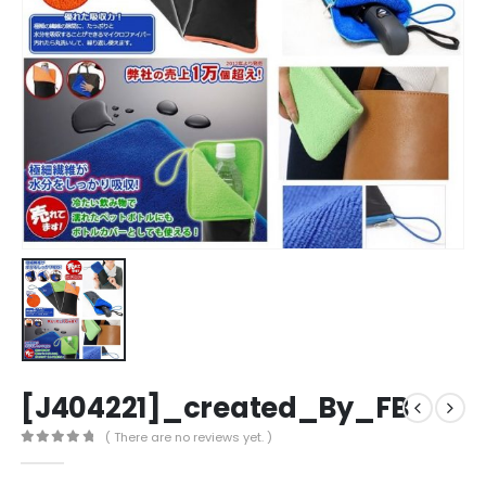
[J404221]_created_By_FB
( There are no reviews yet. )
0
out of 5