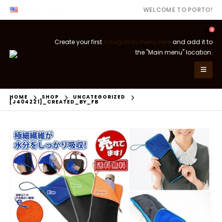
ENG
USD
WELCOME TO PORTO!
0
Create your first
navigation menu here
and add it to
the "Main menu" location.
HOME
SHOP
UNCATEGORIZED
[J404221]_CREATED_BY_FB