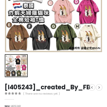
[I405243]_created_By_FB
( There are no reviews yet. )
0
out of 5
SKU:
I405243