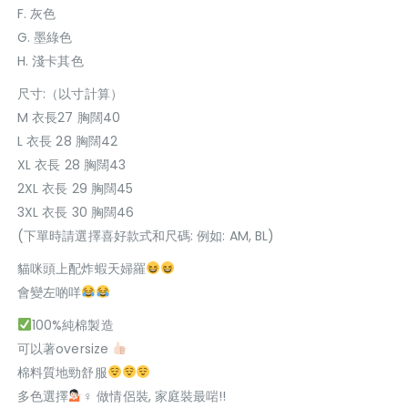
F. 灰色
G. 墨綠色
H. 淺卡其色
尺寸:（以寸計算）
M 衣長27 胸闊40
L 衣長 28 胸闊42
XL 衣長 28 胸闊43
2XL 衣長 29 胸闊45
3XL 衣長 30 胸闊46
(下單時請選擇喜好款式和尺碼: 例如: AM, BL)
貓咪頭上配炸蝦天婦羅
會變左啲咩
100%純棉製造
可以著oversize
棉料質地勁舒服
多色選擇
‍♀ 做情侶裝, 家庭裝最啱!!