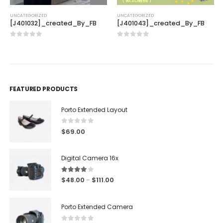
UNCATEGORIZED
UNCATEGORIZED
[J401032]_created_By_FB
[J401043]_created_By_FB
0
out of 5
0
out of 5
FEATURED PRODUCTS
Porto Extended Layout
0
out of 5
$
69.00
Digital Camera 16x
4.00
out of 5
$
48.00
$
111.00
–
Porto Extended Camera