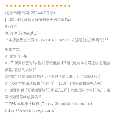
(預計到港日期: 2024年7月頭)
[I405243] 炸蝦天婦羅貓咪全棉短袖Tee
$78/件
$68/件 (2件或以上)
**本店接受支付寶HK, WECHAT PAY HK, 八達通(必須到店付)**
取貨方式:
A. 佐敦門巿取
B. E7 聯乘順豐智能櫃/順豐站優惠 $15起 (此為本公司提供之優惠
價格, 需預先入帳)*
(需指定順豐櫃或順豐站，但不包括送工商，住宅和便利店)
C. TGS 本地派送服務(包住宅) +$30起 (優惠價格需先入帳)
D. 順豐到付 (可以順豐站/工商區/上門) 此產品到付約$30起，運
費以順豐最終收費為準
**TGS 本地派送服務 (Trinity Global Solutions Ltd)
https://www.trinitygs.com/