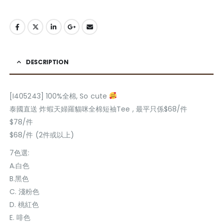
DESCRIPTION
[I405243] 100%全棉, So cute
泰國直送 炸蝦天婦羅貓咪全棉短袖Tee , 最平只係$68/件
$78/件
$68/件 (2件或以上)
7色選:
A.白色
B.黑色
C. 淺粉色
D. 桃紅色
E. 啡色