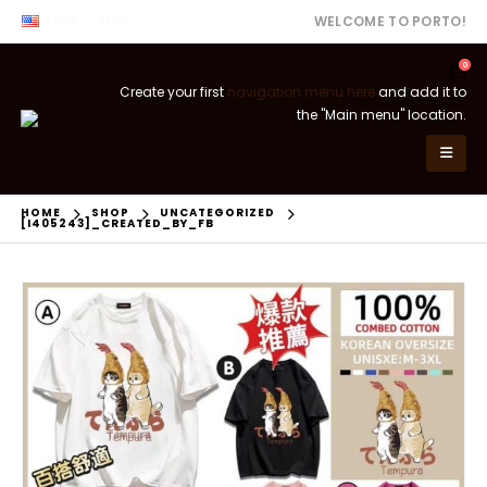
ENG
USD
WELCOME TO PORTO!
0
Create your first
navigation menu here
and add it to
the "Main menu" location.
HOME
SHOP
UNCATEGORIZED
[I405243]_CREATED_BY_FB