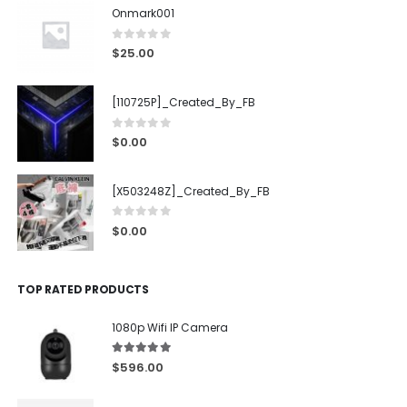
Onmark001
0
out of 5
$
25.00
[110725P]_Created_By_FB
0
out of 5
$
0.00
[X503248Z]_Created_By_FB
0
out of 5
$
0.00
TOP RATED PRODUCTS
1080p Wifi IP Camera
5.00
out of 5
$
596.00