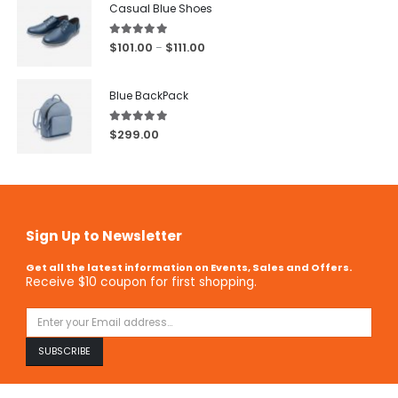
Casual Blue Shoes
5.00
out of 5
$
101.00
$
111.00
–
Blue BackPack
5.00
out of 5
$
299.00
Sign Up to Newsletter
Get all the latest information on Events, Sales and Offers.
Receive $10 coupon for first shopping.