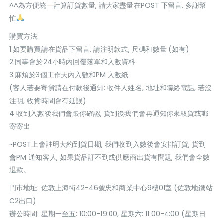
^^為方便統一計算訂貨數量, 請大家盡量在POST 下留言, 多謝幫
忙
購買方法:
1.如要購買請在貨品下留言, 請注明款式, 尺碼和數量 (如有)
2.同事會於24小時內回覆落單和入數資料
3.麻煩於3個工作天內入數和PM 入數紙
(客人若要寄貨請在付款後通知: 收件人姓名, 地址和聯絡電話, 若沒
注明, 收貨時間會有延誤)
4 收到入數後我們會跟你確認, 貨到後我們會再通知你來取貨或郵
寄寄出
~POST上會註明大約到貨日期, 我們收到入數後會安排訂貨, 貨到
會PM 通知客人, 如果貨品訂不到或供應商出貨有問題, 我們會全數
退款。
門巿地址: 佐敦上海街42-46號忠和商業中心9樓01室 (佐敦地鐵站
C2出口)
辦公時間: 星期一至五: 10:00-19:00, 星期六: 11:00-4:00 (星期日