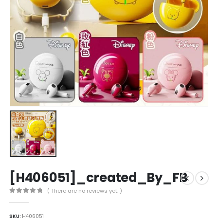
[H406051]_created_By_FB
( There are no reviews yet. )
0
out of 5
SKU:
H406051