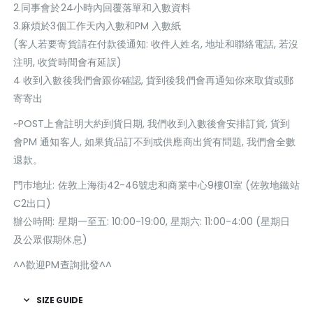
2.同事會於24小時內回覆落單和入數資料
3.麻煩於3個工作天內入數和PM 入數紙
(客人若要寄貨請在付款後通知: 收件人姓名, 地址和聯絡電話, 若沒
注明, 收貨時間會有延誤)
4 收到入數後我們會跟你確認, 貨到後我們會再通知你來取貨或郵
寄寄出
~POST上會註明大約到貨日期, 我們收到入數後會安排訂貨, 貨到
會PM 通知客人, 如果貨品訂不到或供應商出貨有問題, 我們會全數
退款。
門巿地址: 佐敦上海街42-46號忠和商業中心9樓01室 (佐敦地鐵站
C2出口)
辦公時間: 星期一至五: 10:00-19:00, 星期六: 11:00-4:00 (星期日
及公眾假期休息)
^^歡迎PM查詢批發^^
SIZE GUIDE