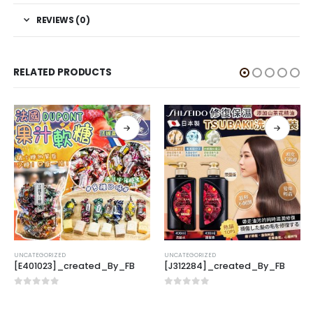
REVIEWS (0)
RELATED PRODUCTS
UNCATEGORIZED
UNCATEGORIZED
[E401023]_created_By_FB
[J312284]_created_By_FB
0
out of 5
0
out of 5