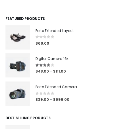
FEATURED PRODUCTS
Porto Extended Layout
0
out of 5
$
69.00
Digital Camera 16x
4.00
out of 5
$
48.00
$
111.00
–
Porto Extended Camera
0
out of 5
$
39.00
$
599.00
–
BEST SELLING PRODUCTS