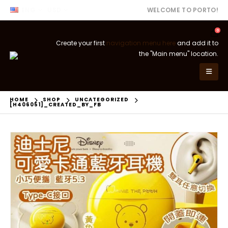
ENG
USD
WELCOME TO PORTO!
0
Create your first
navigation menu here
and add it to
the "Main menu" location.
HOME
SHOP
UNCATEGORIZED
[H406051]_CREATED_BY_FB