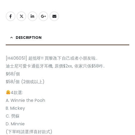
DESCRIPTION
[H406051] 超抵呀!! 買黎氹下自己或者小朋友啦..
迪士尼可愛卡通藍牙耳機, 原價$2xx, 依家只係$58咋..
$68/個
$58/個 (2個或以上)
4款選:
A. Winnie the Pooh
B. Mickey
C. 勞蘇
D. Minnie
(下單時請選擇喜好款式)