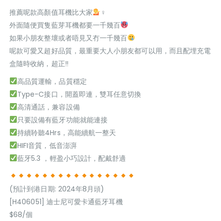
推薦呢款高顏值耳機比大家
‍♀
外面隨便買隻藍芽耳機都要一千幾百
如果小朋友整壞或者唔見又冇一千幾百
呢款可愛又超好品質，最重要大人小朋友都可以用，而且配埋充電
盒隨時收納，超正‼
高品質運輸，品質穩定
Type-C接口，開蓋即連，雙耳任意切換
高清通話，兼容設備
只要設備有藍牙功能就能連接
持續聆聽4Hrs，高能續航一整天
HIFI音質，低音澎湃
藍牙5.3 ，輕盈小巧設計，配戴舒適
(預計到港日期: 2024年8月頭)
[H406051] 迪士尼可愛卡通藍牙耳機
$68/個