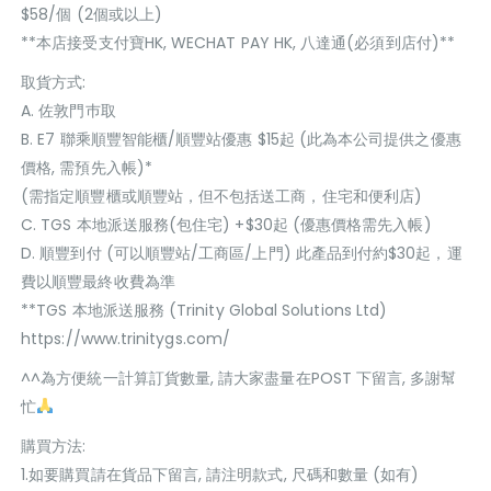
$58/個 (2個或以上)
**本店接受支付寶HK, WECHAT PAY HK, 八達通(必須到店付)**
取貨方式:
A. 佐敦門巿取
B. E7 聯乘順豐智能櫃/順豐站優惠 $15起 (此為本公司提供之優惠
價格, 需預先入帳)*
(需指定順豐櫃或順豐站，但不包括送工商，住宅和便利店)
C. TGS 本地派送服務(包住宅) +$30起 (優惠價格需先入帳)
D. 順豐到付 (可以順豐站/工商區/上門) 此產品到付約$30起，運
費以順豐最終收費為準
**TGS 本地派送服務 (Trinity Global Solutions Ltd)
https://www.trinitygs.com/
^^為方便統一計算訂貨數量, 請大家盡量在POST 下留言, 多謝幫
忙
購買方法:
1.如要購買請在貨品下留言, 請注明款式, 尺碼和數量 (如有)