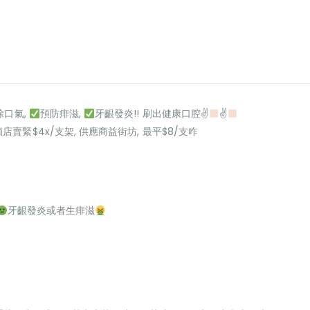
除口氣,
預防痱滋,
牙齦發炎!! 刷出健康口腔✌
✌
鎖店賣緊$4x/支架, 供應商益街坊, 最平$8/支咋
牙齦發炎或者生痱滋