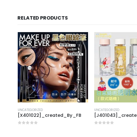
RELATED PRODUCTS
UNCATEGORIZED
UNCATEGORIZED
FB
[X401022]_created_By_FB
[J401043]_creat
0
out of 5
0
out of 5