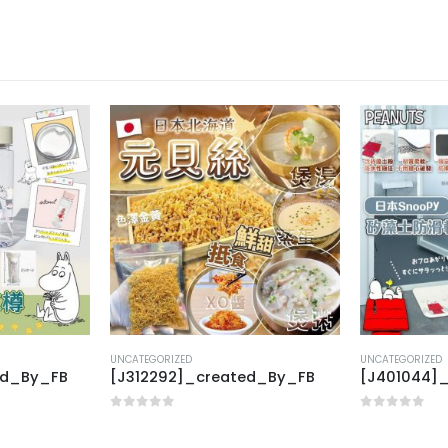
UNCATEGORIZED
UNCATEGORIZED
ed_By_FB
[J312292]_created_By_FB
[J401044]
0
out of 5
0
out of 5