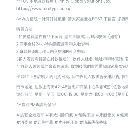
**TGS 本地派送服務 (Trinity Global Solutions Ltd)
https://www.trinitygs.com/
^^為方便統一計算訂貨數量, 請大家盡量在POST 下留言, 多謝
購買方法:
1.如要購買請在貨品下留言, 請注明款式, 尺碼和數量 (如有)
2.同事會於24小時內回覆落單和入數資料
3.麻煩於3個工作天內入數和PM 入數紙
(客人若要寄貨請在付款後通知: 收件人姓名, 地址和聯絡電話, 
4 收到入數後我們會跟你確認, 貨到後我們會再通知你來取貨
~POST上會註明大約到貨日期, 我們收到入數後會安排訂貨, 
門巿地址: 佐敦上海街42-46號忠和商業中心9樓01室 (佐敦地
辦公時間: 星期一至五: 10:00-19:00, 星期六: 11:00-4:00 
^^歡迎PM查詢批發^^
#挑戰全港最平 #有效消除口氣 #預防痱滋 #牙齦發炎 #健康
#消委會 #五星推薦 #片仔癀牙膏 #清新薄荷香味