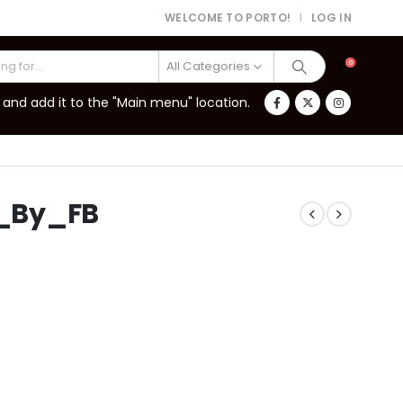
WELCOME TO PORTO!
LOG IN
|
All Categories
0
and add it to the "Main menu" location.
_By_FB