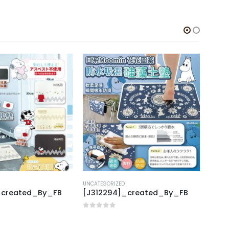
UNCATEGORIZED
UNCAT
_created_By_FB
[J312294]_created_By_FB
[X31
0
out of 5
0
out