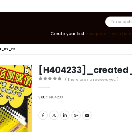
Create your first
navigation menu here
D_BY_FB
[H404233]_created
( There are no reviews yet. )
0
out of 5
SKU:
H404233