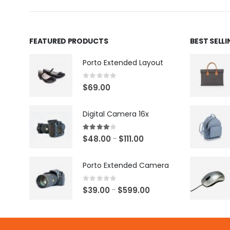
FEATURED PRODUCTS
BEST SELL
Porto Extended Layout
0
out of 5
$
69.00
Digital Camera 16x
4.00
out of 5
$
48.00
$
111.00
–
Porto Extended Camera
0
out of 5
$
39.00
$
599.00
–