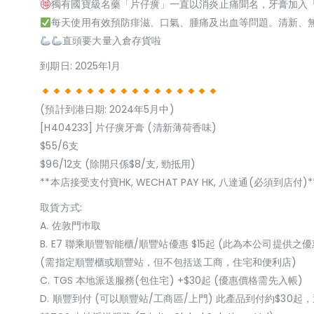
獨有國寶級名藥「片仔癀」一直以消炎止痛聞名，牙膏加入
每天使用有效預防痱滋、口氣、腫痛及出血等問題。清新、無
直頭要大量入倉存貨啦
到期日: 2025年1月
(預計到港日期: 2024年5月中)
[H404233] 片仔癀牙膏 (清新薄荷香味)
$55/6支
$96/12支 (除開只係$8/支, 勁抵用)
**本店接受支付寶HK, WECHAT PAY HK, 八達通(必須到店付)*
取貨方式:
A. 佐敦門巿取
B. E7 聯乘順豐智能櫃/順豐站優惠 $15起 (此為本公司提供之優
(需指定順豐櫃或順豐站，但不包括送工商，住宅和便利店)
C. TGS 本地派送服務(包住宅) +$30起 (優惠價格需先入帳)
D. 順豐到付 (可以順豐站/工商區/上門) 此產品到付約$30