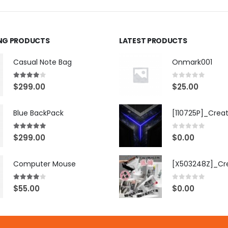
ING PRODUCTS
LATEST PRODUCTS
Casual Note Bag
Onmark001
4.00
out of 5
0
out of 5
$
299.00
$
25.00
Blue BackPack
[110725P]_Crea
5.00
out of 5
0
out of 5
$
299.00
$
0.00
Computer Mouse
4.00
out of 5
0
out of 5
$
55.00
$
0.00