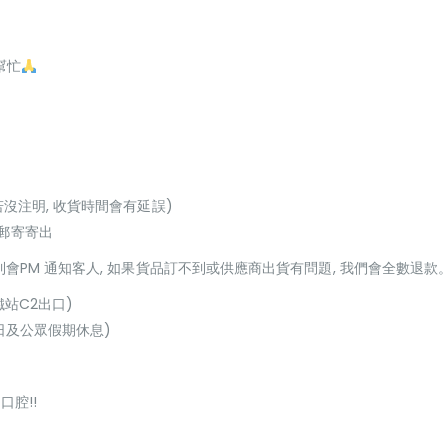
幫忙
若沒注明, 收貨時間會有延誤)
或郵寄寄出
貨到會PM 通知客人, 如果貨品訂不到或供應商出貨有問題, 我們會全數退款
鐵站C2出口)
(星期日及公眾假期休息)
口腔!!