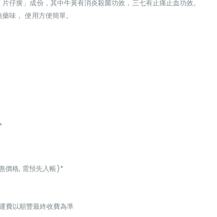
「片仔癀」成份，其中牛黃有消炎殺菌功效，三七有止痛止血功效。
藥味， 便用方便簡單。
*
惠價格, 需預先入帳)*
起，運費以順豐最終收費為準