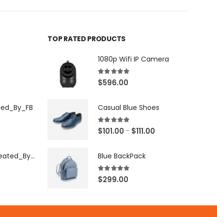
TOP RATED PRODUCTS
1080p Wifi IP Camera
5.00
out of 5
$
596.00
ted_By_FB
Casual Blue Shoes
5.00
out of 5
$
101.00
$
111.00
–
[X503248Z]_Created_By_FB
Blue BackPack
5.00
out of 5
$
299.00