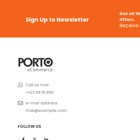
Get all t
Sign Up to Newsletter
Offers.
Receive 
Call us now:
+123 5678 890
e-mail address:
mail@example.com
FOLLOW US