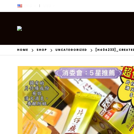
ENG
USD
|
HOME
SHOP
UNCATEGORIZED
[H404233]_CREATE