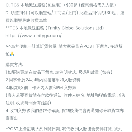
C. TGS 本地派送服務(包住宅) +$30起 (優惠價格需先入帳)
D. 順豐到付 (可以順豐站/工商區/上門) 此產品到付約$30起，運
費以順豐最終收費為準
**TGS 本地派送服務 (Trinity Global Solutions Ltd)
https://www.trinitygs.com/
^^為方便統一計算訂貨數量, 請大家盡量在POST 下留言, 多謝幫
忙
購買方法:
1.如要購買請在貨品下留言, 請注明款式, 尺碼和數量 (如有)
2.同事會於24小時內回覆落單和入數資料
3.麻煩於3個工作天內入數和PM 入數紙
(客人若要寄貨請在付款後通知: 收件人姓名, 地址和聯絡電話, 若沒
注明, 收貨時間會有延誤)
4 收到入數後我們會跟你確認, 貨到後我們會再通知你來取貨或郵
寄寄出
~POST上會註明大約到貨日期, 我們收到入數後會安排訂貨, 貨到