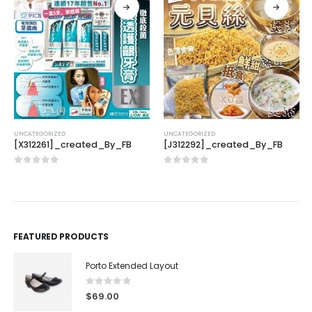
UNCATEGORIZED
UNCATEGORIZED
[X312261]_created_By_FB
[J312292]_created_By_FB
0
out of 5
0
out of 5
FEATURED PRODUCTS
Porto Extended Layout
0
out of 5
$
69.00