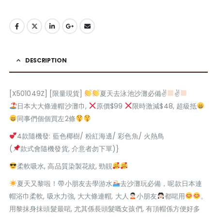
DESCRIPTION
[X501049Z] [限量現貨]
夏天去泳池沙灘必備✌
✌
日本大大條連帽沙灘巾,
原價$99
限時激減$48, 超級抵
同事們個個買左2條
4款隨機發: 藍色椰樹/ 粉紅海邊/ 彩色魚/ 火熱鳥
(
款式會隨機發貨, 介意者勿下單)}
柔軟吸水, 高品質染製花紋, 勁靚
夏天又黎啦！帶小朋友去學游水
去沙灘玩必備，呢款日本連
帽浴巾柔軟, 吸水力強, 大大條連帽, 大人
小朋友
都啱用
。
用黎抹身抺頭髮最啱, 尤其係長頭髮嘅女孩們, 有頂帽係方便好多