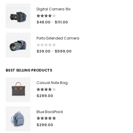
Digital Camera 16x
4.00
out of 5
$
48.00
$
111.00
–
Porto Extended Camera
0
out of 5
$
39.00
$
599.00
–
BEST SELLING PRODUCTS
Casual Note Bag
4.00
out of 5
$
299.00
Blue BackPack
5.00
out of 5
$
299.00