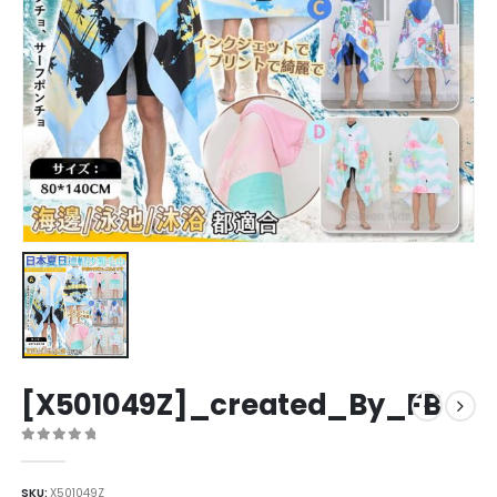
[X501049Z]_created_By_FB
0
out of 5
SKU:
X501049Z