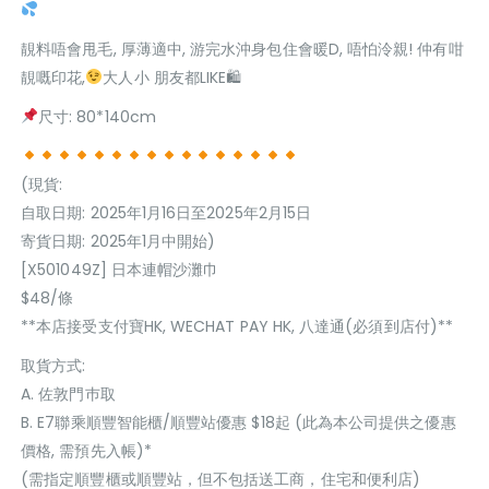
靚料唔會甩毛, 厚薄適中, 游完水沖身包住會暖D, 唔怕泠親! 仲有咁
靚嘅印花,
大人小 朋友都LIKE🛍
尺寸: 80*140cm
(現貨:
自取日期: 2025年1月16日至2025年2月15日
寄貨日期: 2025年1月中開始)
[X501049Z] ️日本連帽沙灘巾
$48/條
**本店接受支付寶HK, WECHAT PAY HK, 八達通(必須到店付)**
取貨方式:
A. 佐敦門巿取
B. E7聯乘順豐智能櫃/順豐站優惠 $18起 (此為本公司提供之優惠
價格, 需預先入帳)*
(需指定順豐櫃或順豐站，但不包括送工商，住宅和便利店)