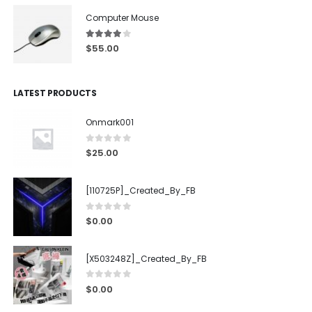
Computer Mouse
4.00
out of 5
$
55.00
LATEST PRODUCTS
Onmark001
0
out of 5
$
25.00
[110725P]_Created_By_FB
0
out of 5
$
0.00
[X503248Z]_Created_By_FB
0
out of 5
$
0.00