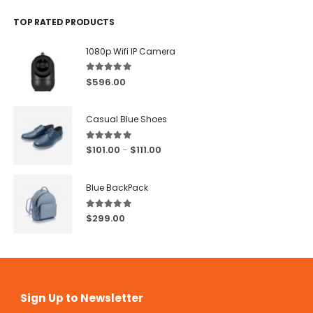
TOP RATED PRODUCTS
1080p Wifi IP Camera
5.00
out of 5
$
596.00
Casual Blue Shoes
5.00
out of 5
$
101.00
$
111.00
–
Blue BackPack
5.00
out of 5
$
299.00
Sign Up to Newsletter