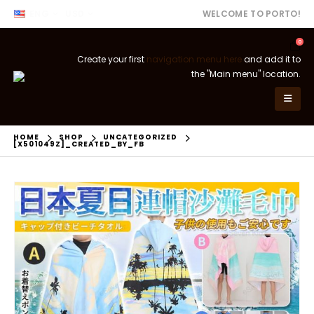
ENG
USD
WELCOME TO PORTO!
0
Create your first
navigation menu here
and add it to
the "Main menu" location.
HOME
SHOP
UNCATEGORIZED
[X501049Z]_CREATED_BY_FB