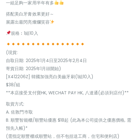
一組足夠一家用半年有多
搭配美白牙膏效果更好～
展露出最閃亮燦爛笑容
規格︰1組10入
(現貨:
自取日期: 2025年1月4日至2025年2月4日
寄貨日期: 2025年1月頭開始)
[X412206Z] 韓國加強亮白美齒牙刷(1組10入)
$38/組
**本店接受支付寶HK, WECHAT PAY HK, 八達通(必須到店付)**
取貨方式:
A. 佐敦門巿取
B. 順豐智能櫃/順豐站優惠 $18起 (此為本公司提供之優惠價格, 需
預先入帳)*
(需指定順豐櫃或順豐站，但不包括送工商，住宅和便利店)