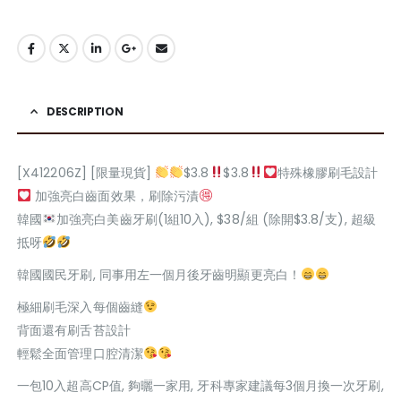
DESCRIPTION
[X412206Z] [限量現貨]
$3.8
$3.8
特殊橡膠刷毛設計
加強亮白齒面效果，刷除污漬
韓國
加強亮白美齒牙刷(1組10入), $38/組 (除開$3.8/支), 超級
抵呀
韓國國民牙刷, 同事用左一個月後牙齒明顯更亮白！
極細刷毛深入每個齒縫
背面還有刷舌苔設計
輕鬆全面管理口腔清潔
一包10入超高CP值, 夠曬一家用, 牙科專家建議每3個月換一次牙刷,