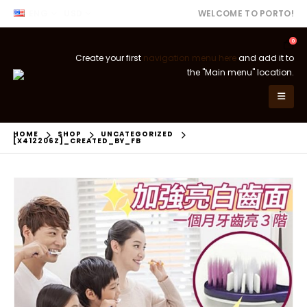
ENG
USD
WELCOME TO PORTO!
0
Create your first
navigation menu here
and add it to
the "Main menu" location.
HOME
SHOP
UNCATEGORIZED
[X412206Z]_CREATED_BY_FB