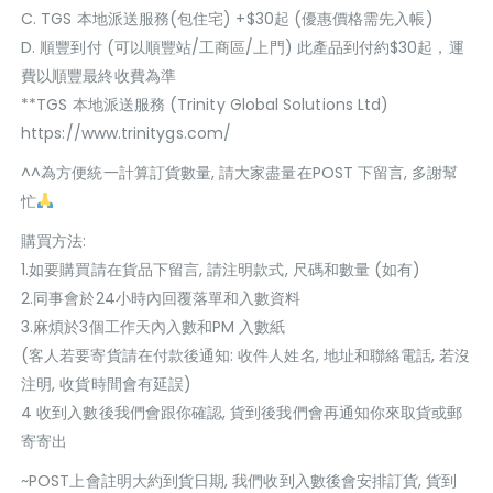
C. TGS 本地派送服務(包住宅) +$30起 (優惠價格需先入帳)
D. 順豐到付 (可以順豐站/工商區/上門) 此產品到付約$30起，運
費以順豐最終收費為準
**TGS 本地派送服務 (Trinity Global Solutions Ltd)
https://www.trinitygs.com/
^^為方便統一計算訂貨數量, 請大家盡量在POST 下留言, 多謝幫
忙
購買方法:
1.如要購買請在貨品下留言, 請注明款式, 尺碼和數量 (如有)
2.同事會於24小時內回覆落單和入數資料
3.麻煩於3個工作天內入數和PM 入數紙
(客人若要寄貨請在付款後通知: 收件人姓名, 地址和聯絡電話, 若沒
注明, 收貨時間會有延誤)
4 收到入數後我們會跟你確認, 貨到後我們會再通知你來取貨或郵
寄寄出
~POST上會註明大約到貨日期, 我們收到入數後會安排訂貨, 貨到