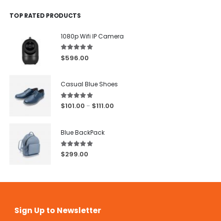
TOP RATED PRODUCTS
1080p Wifi IP Camera
5.00
out of 5
$
596.00
Casual Blue Shoes
5.00
out of 5
$
101.00
$
111.00
–
Blue BackPack
5.00
out of 5
$
299.00
Sign Up to Newsletter