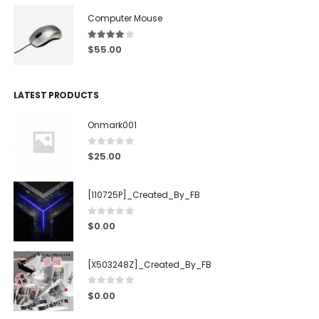
Computer Mouse
4.00
out of 5
$
55.00
LATEST PRODUCTS
Onmark001
0
out of 5
$
25.00
[110725P]_Created_By_FB
0
out of 5
$
0.00
[X503248Z]_Created_By_FB
0
out of 5
$
0.00