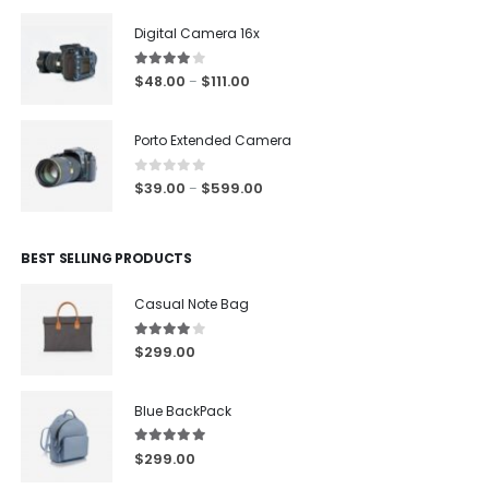
Digital Camera 16x
4.00
out of 5
$
48.00
$
111.00
–
Porto Extended Camera
0
out of 5
$
39.00
$
599.00
–
BEST SELLING PRODUCTS
Casual Note Bag
4.00
out of 5
$
299.00
Blue BackPack
5.00
out of 5
$
299.00