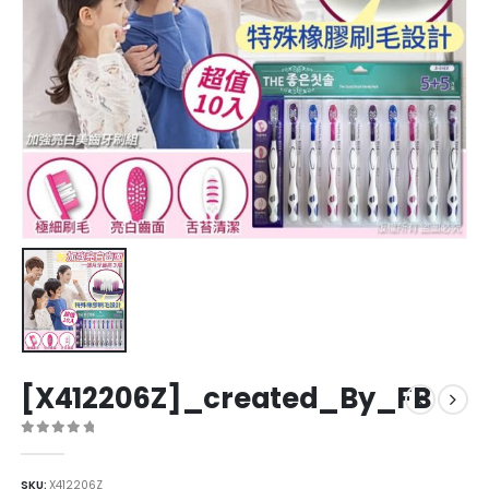
[X412206Z]_created_By_FB
0
out of 5
SKU:
X412206Z