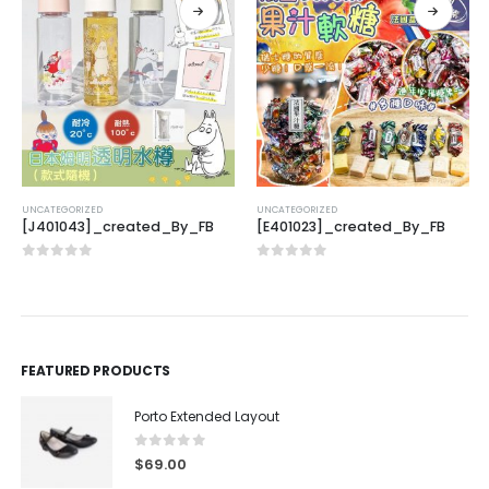
UNCATEGORIZED
UNCATEGORIZED
[J401043]_created_By_FB
[E401023]_created_By_FB
0
out of 5
0
out of 5
FEATURED PRODUCTS
Porto Extended Layout
0
out of 5
$
69.00