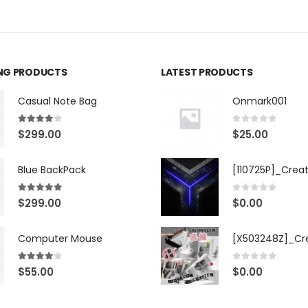
ING PRODUCTS
LATEST PRODUCTS
Casual Note Bag
Onmark001
4.00
out of 5
0
out of 5
$
299.00
$
25.00
Blue BackPack
[110725P]_Crea
5.00
out of 5
0
out of 5
$
299.00
$
0.00
Computer Mouse
4.00
out of 5
0
out of 5
$
55.00
$
0.00