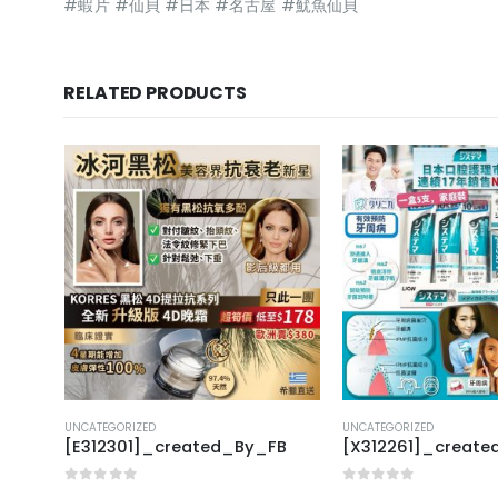
#蝦片 #仙貝 #日本 #名古屋 #魷魚仙貝
RELATED PRODUCTS
UNCATEGORIZED
UNCATEGORIZED
FB
[E312301]_created_By_FB
[X312261]_creat
0
out of 5
0
out of 5