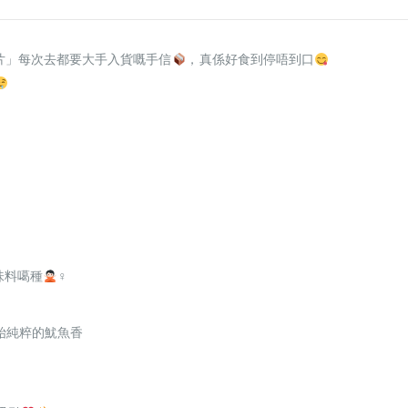
蝦片」每次去都要大手入貨嘅手信
，真係好食到停唔到口
味料噶種
‍♀
始純粹的魷魚香