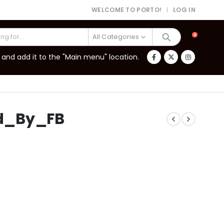
WELCOME TO PORTO!
LOG IN
|
All Categories
0
and add it to the "Main menu" location.
d_By_FB