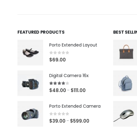
FEATURED PRODUCTS
BEST SELL
Porto Extended Layout
0
out of 5
$
69.00
Digital Camera 16x
4.00
out of 5
$
48.00
$
111.00
–
Porto Extended Camera
0
out of 5
$
39.00
$
599.00
–