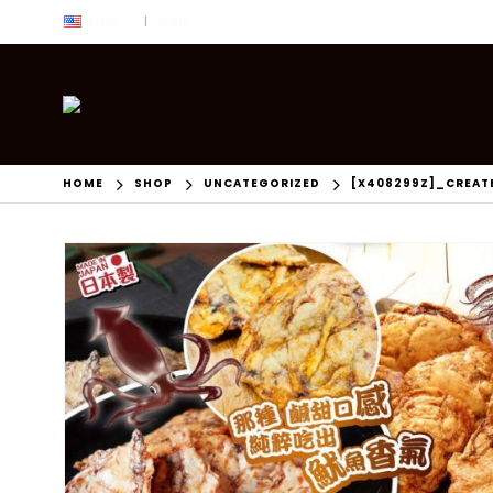
ENG
USD
|
HOME
SHOP
UNCATEGORIZED
[X408299Z]_CREAT