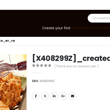
Create your first
navigation menu here
ED_BY_FB
[X408299Z]_create
( There are no reviews yet. )
0
out of 5
SKU:
X408299Z