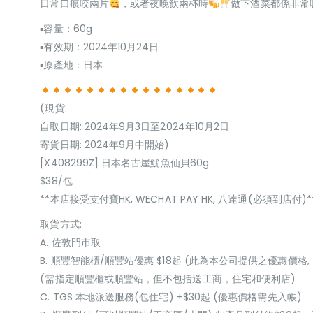
日常口痕咬兩片
，或者夜晚飲兩杯時
做下酒菜都係非常
▪容量：60g
▪有效期：2024年10月24日
▪原產地：日本
(現貨:
自取日期: 2024年9月3日至2024年10月2日
寄貨日期: 2024年9月中開始)
[X408299Z] 日本名古屋魷魚仙貝60g
$38/包
**本店接受支付寶HK, WECHAT PAY HK, 八達通(必須到店付)*
取貨方式:
A. 佐敦門巿取
B. 順豐智能櫃/順豐站優惠 $18起 (此為本公司提供之優惠價格,
(需指定順豐櫃或順豐站，但不包括送工商，住宅和便利店)
C. TGS 本地派送服務(包住宅) +$30起 (優惠價格需先入帳)