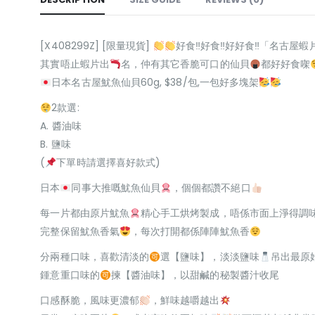
[X408299Z] [限量現貨]
好食‼好食‼好好食‼「名古屋
其實唔止蝦片出
名，仲有其它香脆可口的仙貝
都好好食㗎
日本名古屋魷魚仙貝60g, $38/包,一包好多塊架
2款選:
A. 醬油味
B. 鹽味
(
下單時請選擇喜好款式)
日本
同事大推嘅魷魚仙貝
，個個都讚不絕口
每一片都由原片魷魚
精心手工烘烤製成，唔係市面上淨得調
完整保留魷魚香氣
，每次打開都係陣陣魷魚香
分兩種口味，喜歡清淡的
選【鹽味】，淡淡鹽味
吊出最原
鍾意重口味的
揀【醬油味】，以甜鹹的秘製醬汁收尾
口感酥脆，風味更濃郁
，鮮味越嚼越出