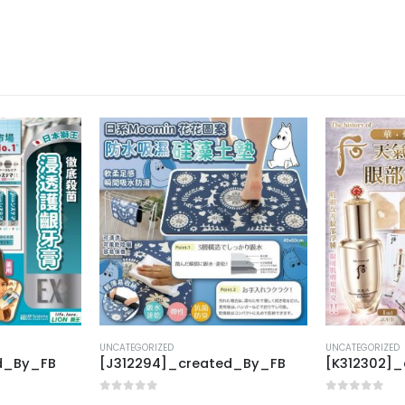
UNCATEGORIZED
UNCATEGORIZED
ed_By_FB
[J312294]_created_By_FB
[K312302]
0
out of 5
0
out of 5