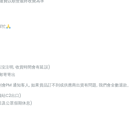
起，運費以順豐最終收費為準
幫忙
若沒注明, 收貨時間會有延誤)
或郵寄寄出
貨到會PM 通知客人, 如果貨品訂不到或供應商出貨有問題, 我們會全數退款
鐵站C2出口)
(星期日及公眾假期休息)