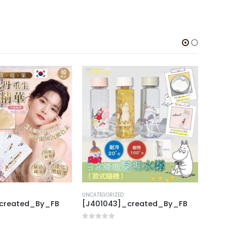
UNCATEGORIZED
UNCAT
_created_By_FB
[J401043]_created_By_FB
[J31
0
out of 5
0
out