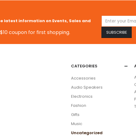
he latest information on Events, Sales and
$10 coupon for first shopping.
CATEGORIES
Accessories
Audio Speakers
Electronics
Fashion
Gifts
Music
Uncategorized