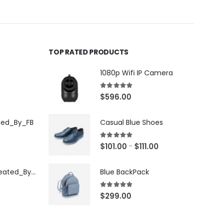
TOP RATED PRODUCTS
1080p Wifi IP Camera
5.00
out of 5
$
596.00
ted_By_FB
Casual Blue Shoes
5.00
out of 5
$
101.00
$
111.00
–
[X503248Z]_Created_By_FB
Blue BackPack
5.00
out of 5
$
299.00