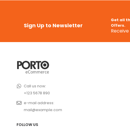
Get all t
Sign Up to Newsletter
Offers.
Receive 
Call us now:
+123 5678 890
e-mail address:
mail@example.com
FOLLOW US