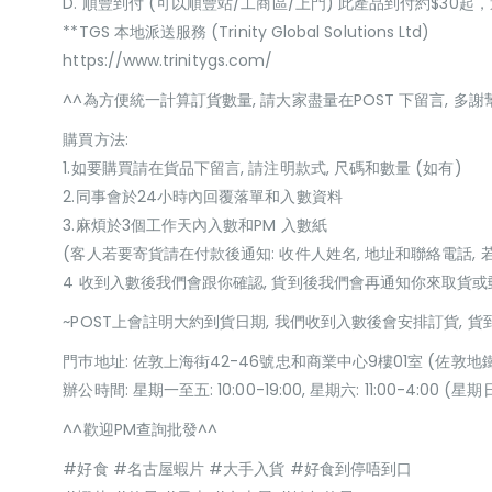
D. 順豐到付 (可以順豐站/工商區/上門) 此產品到付約$30
**TGS 本地派送服務 (Trinity Global Solutions Ltd)
https://www.trinitygs.com/
^^為方便統一計算訂貨數量, 請大家盡量在POST 下留言, 多謝
購買方法:
1.如要購買請在貨品下留言, 請注明款式, 尺碼和數量 (如有)
2.同事會於24小時內回覆落單和入數資料
3.麻煩於3個工作天內入數和PM 入數紙
(客人若要寄貨請在付款後通知: 收件人姓名, 地址和聯絡電話, 
4 收到入數後我們會跟你確認, 貨到後我們會再通知你來取貨
~POST上會註明大約到貨日期, 我們收到入數後會安排訂貨, 
門巿地址: 佐敦上海街42-46號忠和商業中心9樓01室 (佐敦地
辦公時間: 星期一至五: 10:00-19:00, 星期六: 11:00-4:00 
^^歡迎PM查詢批發^^
#好食 #名古屋蝦片 #大手入貨 #好食到停唔到口