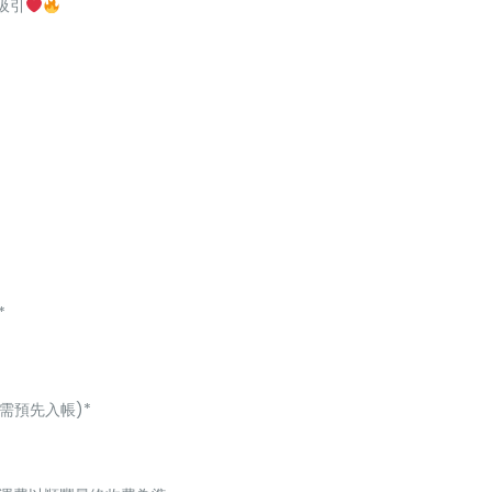
吸引
*
 需預先入帳)*