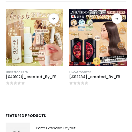
UNCATEGORIZED
UNCATEGORIZED
[X401021]_created_By_FB
[J312284]_created_By_FB
0
out of 5
0
out of 5
FEATURED PRODUCTS
Porto Extended Layout