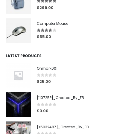
5.00
out of 5
$
299.00
Computer Mouse
4.00
out of 5
$
55.00
LATEST PRODUCTS
Onmark001
0
out of 5
$
25.00
[110725P]_Created_By_FB
0
out of 5
$
0.00
[X503248Z]_Created_By_FB