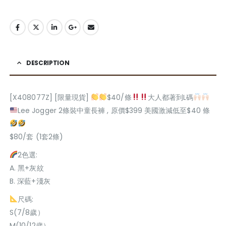
DESCRIPTION
[X408077Z] [限量現貨]
$40/條
大人都著到L碼
Lee Jogger 2條裝中童長褲 , 原價$399 美國激減低至$40 條
$80/套 (1套2條)
2色選:
A. 黑+灰紋
B. 深藍+淺灰
尺碼:
S(7/8歲）
M(10/12歲）