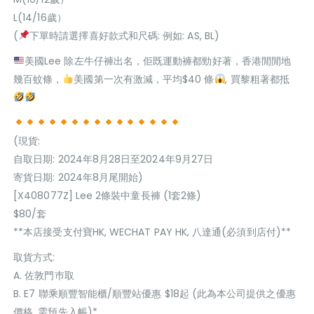
L(14/16歲）
(
下單時請選擇喜好款式和尺碼: 例如: AS, BL)
美國Lee 除左牛仔褲出名，佢既運動褲都勁好著，香港閒閒地
幾百蚊條，
美國第一次有激減，平均$40 條
, 買黎粗著都抵
(現貨:
自取日期: 2024年8月28日至2024年9月27日
寄貨日期: 2024年8月尾開始)
[X408077Z] Lee 2條裝中童長褲 (1套2條)
$80/套
**本店接受支付寶HK, WECHAT PAY HK, 八達通(必須到店付)**
取貨方式:
A. 佐敦門巿取
B. E7 聯乘順豐智能櫃/順豐站優惠 $18起 (此為本公司提供之優惠
價格, 需預先入帳)*