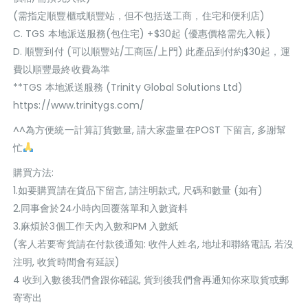
(需指定順豐櫃或順豐站，但不包括送工商，住宅和便利店)
C. TGS 本地派送服務(包住宅) +$30起 (優惠價格需先入帳)
D. 順豐到付 (可以順豐站/工商區/上門) 此產品到付約$30起，運
費以順豐最終收費為準
**TGS 本地派送服務 (Trinity Global Solutions Ltd)
https://www.trinitygs.com/
^^為方便統一計算訂貨數量, 請大家盡量在POST 下留言, 多謝幫
忙
購買方法:
1.如要購買請在貨品下留言, 請注明款式, 尺碼和數量 (如有)
2.同事會於24小時內回覆落單和入數資料
3.麻煩於3個工作天內入數和PM 入數紙
(客人若要寄貨請在付款後通知: 收件人姓名, 地址和聯絡電話, 若沒
注明, 收貨時間會有延誤)
4 收到入數後我們會跟你確認, 貨到後我們會再通知你來取貨或郵
寄寄出