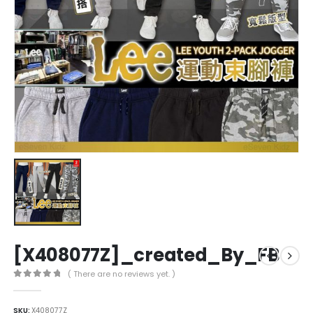
[X408077Z]_created_By_FB
( There are no reviews yet. )
0
out of 5
SKU:
X408077Z