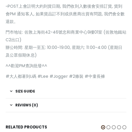
~POST上會註明大約到貨日期, 我們收到入數後會安排訂貨, 貨到
會PM 通知客人, 如果貨品訂不到或供應商出貨有問題, 我們會全數
退款。
門巿地址: 佐敦上海街42-46號忠和商業中心9樓01室 (佐敦地鐵站
C2出口)
辦公時間: 星期一至五: 10:00-19:00, 星期六: 11:00-4:00 (星期日
及公眾假期休息)
^^歡迎PM查詢批發^^
#大人都著到L碼 #Lee #Jogger #2條裝 #中童長褲
SIZE GUIDE
REVIEWS (0)
RELATED PRODUCTS