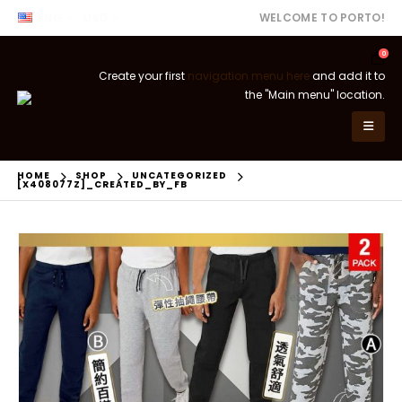
ENG
USD
WELCOME TO PORTO!
0
Create your first
navigation menu here
and add it to
the "Main menu" location.
HOME
SHOP
UNCATEGORIZED
[X408077Z]_CREATED_BY_FB