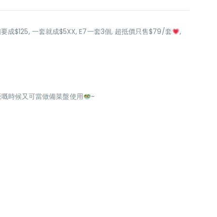
要成$125, 一套就成$5XX, E7一套3個, 超抵價只售$79/套
,
 煮飯嘅時候又可當做備菜盤使用
~