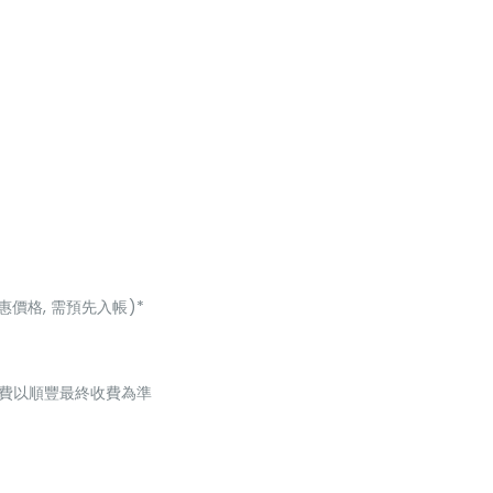
惠價格, 需預先入帳)*
，運費以順豐最終收費為準