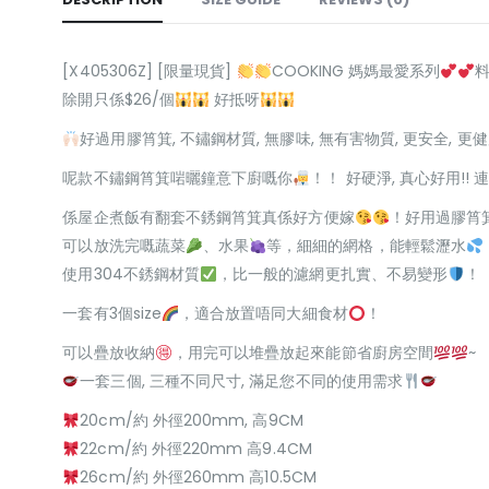
[X405306Z] [限量現貨]
COOKING 媽媽最愛系列
除開只係$26/個
好抵呀
好過用膠筲箕, 不鏽鋼材質, 無膠味, 無有害物質, 更安全, 更
呢款不鏽鋼筲箕啱曬鐘意下廚嘅你
！！ 好硬淨, 真心好用!! 
係屋企煮飯有翻套不銹鋼筲箕真係好方便嫁
！好用過膠筲箕
可以放洗完嘅蔬菜
、水果
等，細細的網格，能輕鬆瀝水
使用304不銹鋼材質
，比一般的濾網更扎實、不易變形
！
一套有3個size
，適合放置唔同大細食材
！
可以疊放收納
，用完可以堆疊放起來能節省廚房空間
~
一套三個, 三種不同尺寸, 滿足您不同的使用需求
20cm/約 外徑200mm, 高9CM
22cm/約 外徑220mm 高9.4CM
26cm/約 外徑260mm 高10.5CM