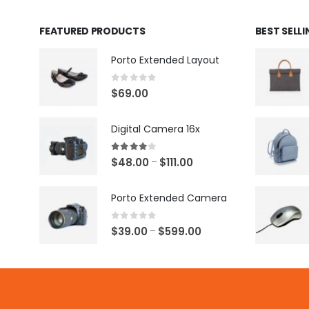
FEATURED PRODUCTS
BEST SELL
Porto Extended Layout
0
out of 5
$
69.00
Digital Camera 16x
4.00
out of 5
$
48.00
$
111.00
–
Porto Extended Camera
0
out of 5
$
39.00
$
599.00
–