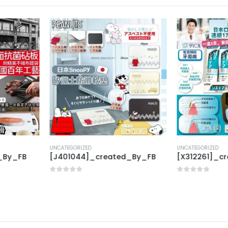
UNCATEGORIZED
UNCATEGORIZED
ed_By_FB
[X312261]_created_By_FB
[E401023]
0
out of 5
0
out of 5