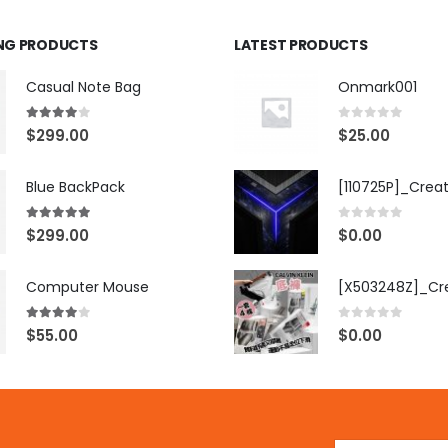
ING PRODUCTS
LATEST PRODUCTS
Casual Note Bag
Onmark001
4.00
out of 5
0
out of 5
$
299.00
$
25.00
Blue BackPack
[110725P]_Crea
5.00
out of 5
0
out of 5
$
299.00
$
0.00
Computer Mouse
4.00
out of 5
0
out of 5
$
55.00
$
0.00