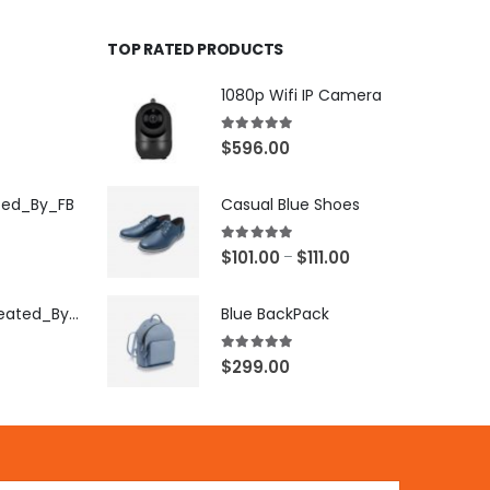
TOP RATED PRODUCTS
1080p Wifi IP Camera
5.00
out of 5
$
596.00
ted_By_FB
Casual Blue Shoes
5.00
out of 5
$
101.00
$
111.00
–
[X503248Z]_Created_By_FB
Blue BackPack
5.00
out of 5
$
299.00