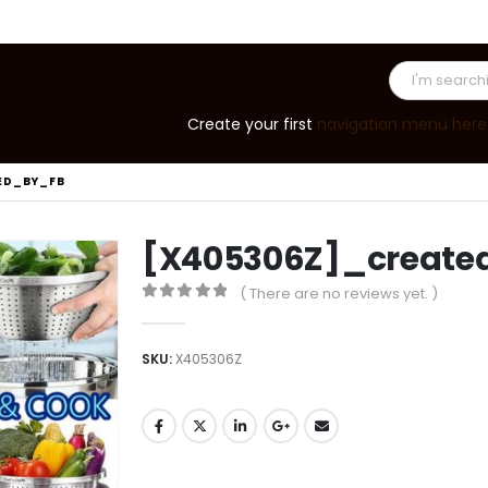
Create your first
navigation menu here
ED_BY_FB
[X405306Z]_create
( There are no reviews yet. )
0
out of 5
SKU:
X405306Z