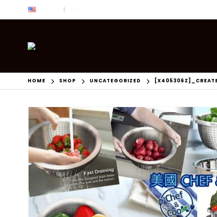
ENG
USD
|
HOME
SHOP
UNCATEGORIZED
[X405306Z]_CREAT