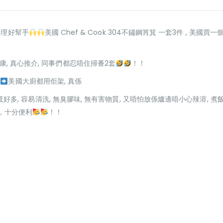
料理好幫手
美國 Chef & Cook 304不鏽鋼筲箕 一套3件 , 美國買一個
健康, 真心推介, 同事們都忍唔住掃番2套
！！
連
美國大廚都用佢架, 真係
好多, 容易清洗, 無臭膠味, 無有害物質, 又唔怕放係爐邊唔小心辣溶,
，十分便利
！！