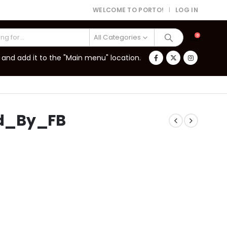
WELCOME TO PORTO!
LOG IN
|
All Categories
0
and add it to the "Main menu" location.
d_By_FB