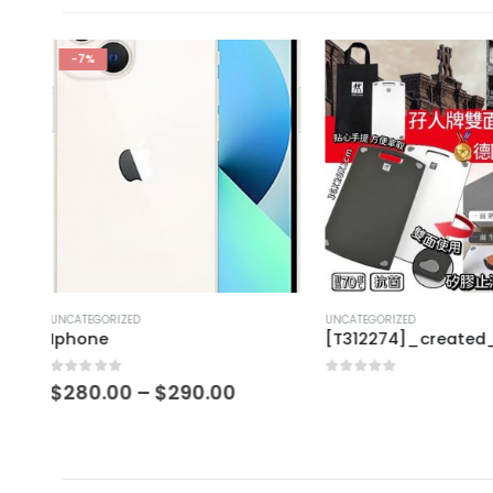
UNCATEGORIZED
UNCATEGORIZED
[T312274]_created_By_FB
[J401044]_creat
0
out of 5
0
out of 5