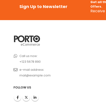
Get all t
Sign Up to Newsletter
Offers.
Receive 
Call us now:
+123 5678 890
e-mail address:
mail@example.com
FOLLOW US