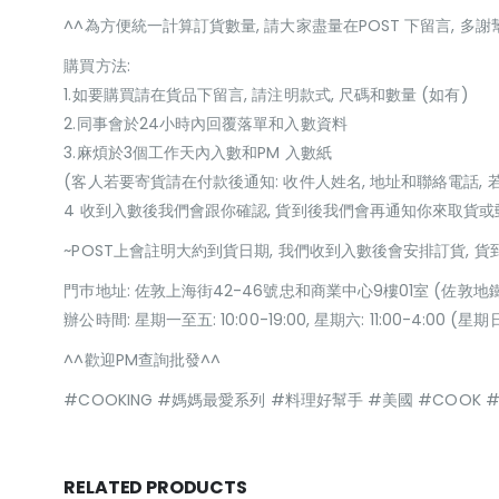
^^為方便統一計算訂貨數量, 請大家盡量在POST 下留言, 多謝
購買方法:
1.如要購買請在貨品下留言, 請注明款式, 尺碼和數量 (如有)
2.同事會於24小時內回覆落單和入數資料
3.麻煩於3個工作天內入數和PM 入數紙
(客人若要寄貨請在付款後通知: 收件人姓名, 地址和聯絡電話, 
4 收到入數後我們會跟你確認, 貨到後我們會再通知你來取貨
~POST上會註明大約到貨日期, 我們收到入數後會安排訂貨, 
門巿地址: 佐敦上海街42-46號忠和商業中心9樓01室 (佐敦地
辦公時間: 星期一至五: 10:00-19:00, 星期六: 11:00-4:00 
^^歡迎PM查詢批發^^
#COOKING #媽媽最愛系列 #料理好幫手 #美國 #COOK #
RELATED PRODUCTS