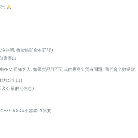
幫忙
若沒注明, 收貨時間會有延誤)
或郵寄寄出
貨到會PM 通知客人, 如果貨品訂不到或供應商出貨有問題, 我們會全數退款
鐵站C2出口)
(星期日及公眾假期休息)
CHEF #304不鏽鋼 #筲箕