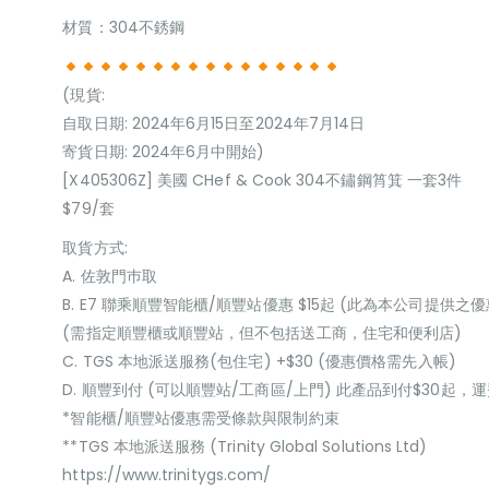
材質：304不銹鋼
(現貨:
自取日期: 2024年6月15日至2024年7月14日
寄貨日期: 2024年6月中開始)
[X405306Z] 美國 CHef & Cook 304不鏽鋼筲箕 一套3件
$79/套
取貨方式:
A. 佐敦門巿取
B. E7 聯乘順豐智能櫃/順豐站優惠 $15起 (此為本公司提供之優
(需指定順豐櫃或順豐站，但不包括送工商，住宅和便利店)
C. TGS 本地派送服務(包住宅) +$30 (優惠價格需先入帳)
D. 順豐到付 (可以順豐站/工商區/上門) 此產品到付$30起
*智能櫃/順豐站優惠需受條款與限制約束
**TGS 本地派送服務 (Trinity Global Solutions Ltd)
https://www.trinitygs.com/