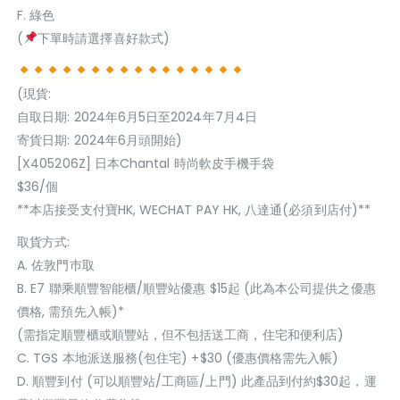
F. 綠色
(
下單時請選擇喜好款式)
(現貨:
自取日期: 2024年6月5日至2024年7月4日
寄貨日期: 2024年6月頭開始)
[X405206Z] 日本Chantal 時尚軟皮手機手袋
$36/個
**本店接受支付寶HK, WECHAT PAY HK, 八達通(必須到店付)**
取貨方式:
A. 佐敦門巿取
B. E7 聯乘順豐智能櫃/順豐站優惠 $15起 (此為本公司提供之優惠
價格, 需預先入帳)*
(需指定順豐櫃或順豐站，但不包括送工商，住宅和便利店)
C. TGS 本地派送服務(包住宅) +$30 (優惠價格需先入帳)
D. 順豐到付 (可以順豐站/工商區/上門) 此產品到付約$30起，運