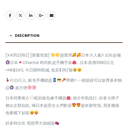
DESCRIPTION
[X405206Z] [限量現貨]
超實用
日本大人氣!! 出街必備
日本
Chantal 時尚軟皮手機手袋
, 日本原價3980日元
=HK$240, 今日限時勁減, 低至$36/個
行出行入, 銀包手機鎖匙
齊哂!! 一個袋就可以放齊基本物
品
超方便
日本同事推介
呢款銀包兼手機袋
, 係今年勁流行, 好多大牌子
都出左類似款, 喺日本超受女士們歡迎
趁依家咁抵, 買多幾個
色黎襯下衫啦
好多時出街 唔想帶大袋細袋