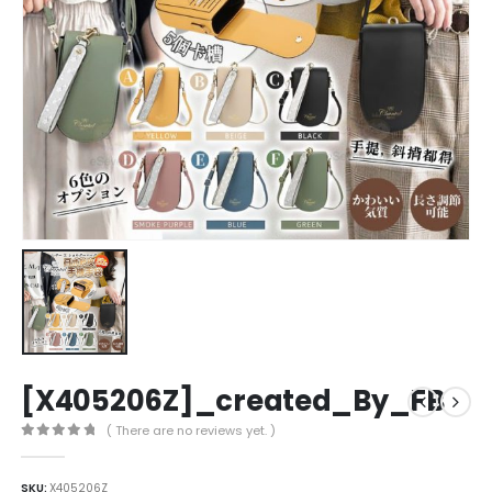
[X405206Z]_created_By_FB
( There are no reviews yet. )
0
out of 5
SKU:
X405206Z