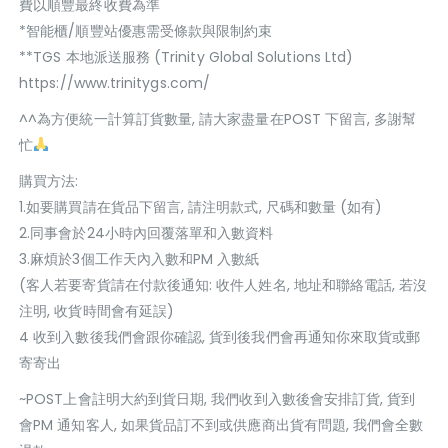
費以順豐最終收費為準
*智能櫃/順豐站優惠需受條款與限制約束
**TGS 本地派送服務 (Trinity Global Solutions Ltd)
https://www.trinitygs.com/
^^為方便統一計算訂貨數量, 請大家盡量在POST 下留言, 多謝幫
忙
購買方法:
1.如要購買請在貨品下留言, 請注明款式, 尺碼和數量 (如有)
2.同事會於24小時內回覆落單和入數資料
3.麻煩於3個工作天內入數和PM 入數紙
(客人若要寄貨請在付款後通知: 收件人姓名, 地址和聯絡電話, 若沒
注明, 收貨時間會有延誤)
4 收到入數後我們會跟你確認, 貨到後我們會再通知你來取貨或郵
寄寄出
~POST上會註明大約到貨日期, 我們收到入數後會安排訂貨, 貨到
會PM 通知客人, 如果貨品訂不到或供應商出貨有問題, 我們會全數