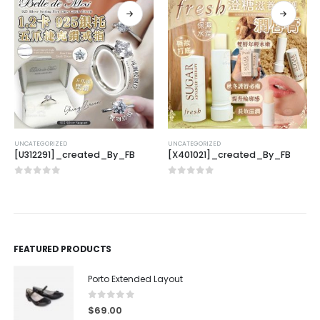
UNCATEGORIZED
UNCATEGORIZED
[U312291]_created_By_FB
[X401021]_created_By_FB
0
out of 5
0
out of 5
FEATURED PRODUCTS
Porto Extended Layout
0
out of 5
$
69.00