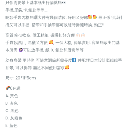
只係需要帶上基本既出行物就夠
手機,尿袋,卡,鎖匙等等….
呢款手袋內格夠曬大仲有幾個咭位, 好用又好睇
最正係可以斜
揹又可以手提, 揹帶和手抽帶都可以隨時拆隨時換, 勁正!!
高質感PU軟皮, 做工精細, 磁吸扣好方便
手袋款設計, 易襯又方便
, 一個大格, 簡單實用, 容量夠放出門基
本所需
可以放手機, 紙巾, 鎖匙和唇膏等等
幼身肩帶 更時尚 可隨意調節所需長度
仲配埋日本設計嘅靚靚手
抽帶, 可以拆卸 滿足不同使用需求
尺寸: 20*11*5cm
6色選:
A. 黃色
B. 杏色
C. 黑色
D. 灰粉色
E. 藍色