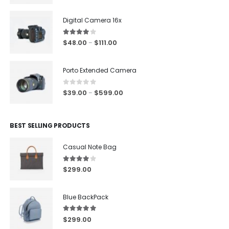
Digital Camera 16x
4.00
out of 5
$
48.00
$
111.00
–
Porto Extended Camera
0
out of 5
$
39.00
$
599.00
–
BEST SELLING PRODUCTS
Casual Note Bag
4.00
out of 5
$
299.00
Blue BackPack
5.00
out of 5
$
299.00