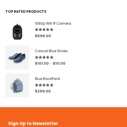
TOP RATED PRODUCTS
1080p Wifi IP Camera
5.00
out of 5
$
596.00
Casual Blue Shoes
5.00
out of 5
$
101.00
$
111.00
–
Blue BackPack
5.00
out of 5
$
299.00
Sign Up to Newsletter