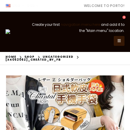
ENG
USD
WELCOME TO PORTO!
0
Create your first
navigation menu here
and add it to
the "Main menu" location.
HOME
SHOP
UNCATEGORIZED
[X405206Z]_CREATED_BY_FB