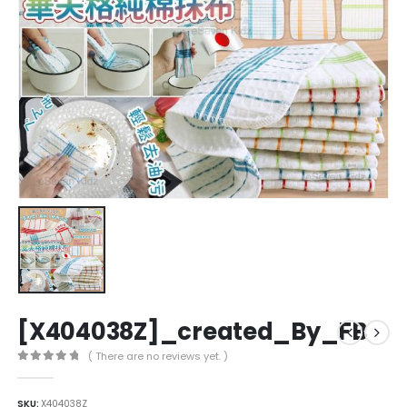
[X404038Z]_created_By_FB
( There are no reviews yet. )
0
out of 5
SKU:
X404038Z