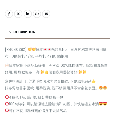
DESCRIPTION
[X404038Z]
日本
熱銷量No.1, 日系純棉窩夫格家用抺
布-10條裝$34/包, 平均$3.4/條, 勁抵用
日本家用小商品勁好用，今次係100%純棉抺布。呢款布真係超
好用, 用黎做碗布一流!
個個客用過都贊好!
窩夫格設計, 比普通毛巾吸水力強又快亁, 不易滋生細菌
抺布質地非常柔軟, 用黎洗碗, 洗不锈鋼用具不會刮花表面。
4種色 (藍, 綠, 橙, 紅), 共10條一包
100%純棉, 可以清潔地去除油漬和灰塵，并快速擦去水滴
可在不使用洗滌劑的情況下去除污垢