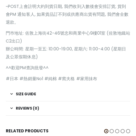
~POST上會註明大約到貨日期, 我們收到入數後會安排訂貨, 貨到
會PM 通知客人, 如果貨品訂不到或供應商出貨有問題, 我們會全數
退款。
門巿地址: 佐敦上海街42-46號忠和商業中心9樓01室 (佐敦地鐵站
C2出口)
辦公時間: 星期一至五: 10:00-19:00, 星期六: 11:00-4:00 (星期日
及公眾假期休息)
^^歡迎PM查詢批發^^
#日本 #熱銷量No1 #純棉 #窩夫格 #家用抺布
SIZE GUIDE
REVIEWS (0)
RELATED PRODUCTS