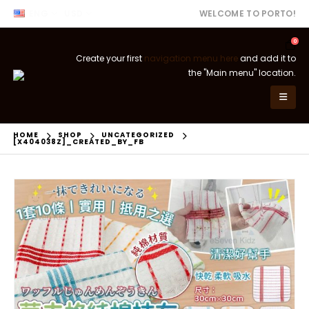
ENG
USD
WELCOME TO PORTO!
0
Create your first
navigation menu here
and add it to
the "Main menu" location.
HOME
SHOP
UNCATEGORIZED
[X404038Z]_CREATED_BY_FB