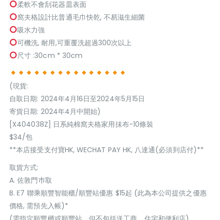
柔軟不會刮花器皿表面
窩夫格設計比普通毛巾快乾, 不易滋生細菌
吸水力強
可機洗, 耐用,可重覆洗超過300次以上
尺寸 :30cm * 30cm
(現貨:
自取日期: 2024年4月16日至2024年5月15日
寄貨日期: 2024年4月中開始)
[X404038Z] 日系純棉窩夫格家用抺布-10條裝
$34/包
**本店接受支付寶HK, WECHAT PAY HK, 八達通(必須到店付)**
取貨方式:
A. 佐敦門巿取
B. E7 聯乘順豐智能櫃/順豐站優惠 $15起 (此為本公司提供之優惠
價格, 需預先入帳)*
(需指定順豐櫃或順豐站，但不包括送工商，住宅和便利店)