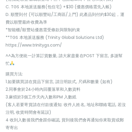
C. TGS 本地派送服務(包住宅) +$30 (優惠價格需先入帳)
D. 順豐到付 (可以順豐站/工商區/上門) 此產品到付約$30起，運
費以順豐最終收費為準
*智能櫃/順豐站優惠需受條款與限制約束
**TGS 本地派送服務 (Trinity Global Solutions Ltd)
https://www.trinitygs.com/
^^為方便統一計算訂貨數量, 請大家盡量在POST 下留言, 多謝幫
忙
購買方法:
1.如要購買請在貨品下留言, 請注明款式, 尺碼和數量 (如有)
2.同事會於24小時內回覆落單和入數資料
3.麻煩於3個工作天內入數和PM 入數紙
(客人若要寄貨請在付款後通知: 收件人姓名, 地址和聯絡電話, 若沒
注明, 收貨時間會有延誤)
4 收到入數後我們會跟你確認, 貨到後我們會再通知你來取貨或郵
寄寄出