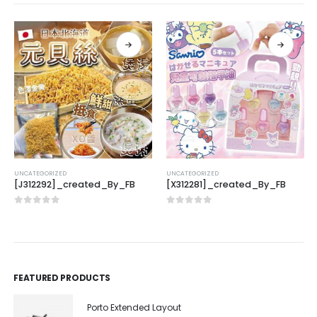
UNCATEGORIZED
UNCATEGORIZED
[J312292]_created_By_FB
[X312281]_created_By_FB
0
out of 5
0
out of 5
FEATURED PRODUCTS
Porto Extended Layout