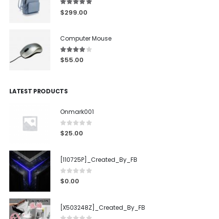
5.00
out of 5
$
299.00
Computer Mouse
4.00
out of 5
$
55.00
LATEST PRODUCTS
Onmark001
0
out of 5
$
25.00
[110725P]_Created_By_FB
0
out of 5
$
0.00
[X503248Z]_Created_By_FB