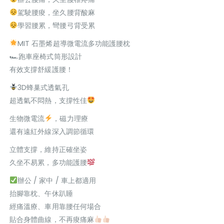
駕駛腰痠，坐久腰背酸麻
學習腰累，彎腰弓背受累
MIT 石墨烯超導微電流多功能護腰枕
🏎跑車座椅式筒形設計
有效支撐舒緩護腰！
3D蜂巢式透氣孔
超透氣不悶熱，支撐性佳
生物微電流
，磁力理療
還有遠紅外線深入調節循環
立體支撐，維持正確坐姿
久坐不易累，多功能護腰
辦公 / 家中 / 車上都適用
抬腳靠枕、午休趴睡
經痛溫療、車用靠腰任何場合
貼合身體曲線，不再痠痛麻