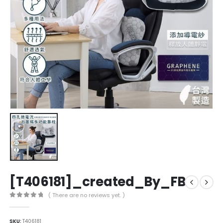
[T406181]_created_By_FB
( There are no reviews yet. )
0
out of 5
SKU:
T406181