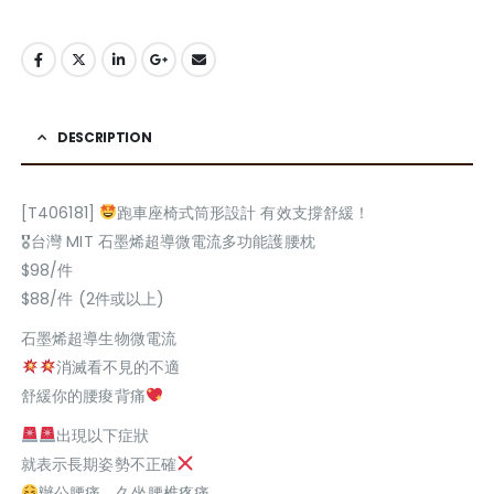
DESCRIPTION
[T406181]
跑車座椅式筒形設計 有效支撐舒緩！
🎖台灣 MIT 石墨烯超導微電流多功能護腰枕
$98/件
$88/件 (2件或以上)
石墨烯超導生物微電流
消滅看不見的不適
舒緩你的腰痠背痛
出現以下症狀
就表示長期姿勢不正確
辦公腰痛，久坐腰椎疼痛