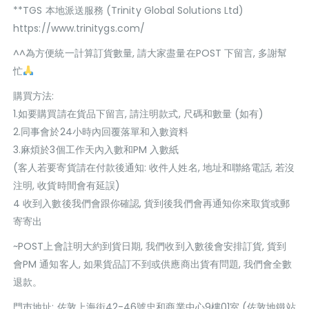
**TGS 本地派送服務 (Trinity Global Solutions Ltd)
https://www.trinitygs.com/
^^為方便統一計算訂貨數量, 請大家盡量在POST 下留言, 多謝幫
忙
購買方法:
1.如要購買請在貨品下留言, 請注明款式, 尺碼和數量 (如有)
2.同事會於24小時內回覆落單和入數資料
3.麻煩於3個工作天內入數和PM 入數紙
(客人若要寄貨請在付款後通知: 收件人姓名, 地址和聯絡電話, 若沒
注明, 收貨時間會有延誤)
4 收到入數後我們會跟你確認, 貨到後我們會再通知你來取貨或郵
寄寄出
~POST上會註明大約到貨日期, 我們收到入數後會安排訂貨, 貨到
會PM 通知客人, 如果貨品訂不到或供應商出貨有問題, 我們會全數
退款。
門巿地址: 佐敦上海街42-46號忠和商業中心9樓01室 (佐敦地鐵站