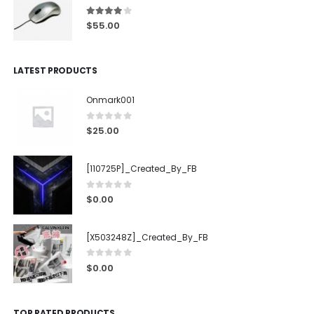
4.00
out of 5
$
55.00
LATEST PRODUCTS
Onmark001
0
out of 5
$
25.00
[110725P]_Created_By_FB
0
out of 5
$
0.00
[X503248Z]_Created_By_FB
0
out of 5
$
0.00
TOP RATED PRODUCTS