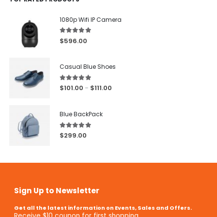
1080p Wifi IP Camera
5.00
out of 5
$
596.00
Casual Blue Shoes
5.00
out of 5
$
101.00
$
111.00
–
Blue BackPack
5.00
out of 5
$
299.00
Sign Up to Newsletter
Get all the latest information on Events, Sales and Offers.
Receive $10 coupon for first shopping.