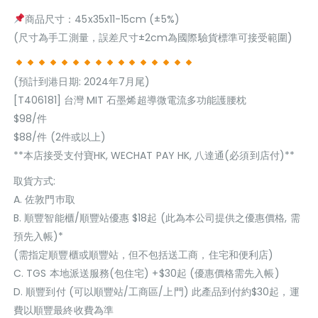
商品尺寸：45x35x11-15cm (±5%)
(尺寸為手工測量，誤差尺寸±2cm為國際驗貨標準可接受範圍)
(預計到港日期: 2024年7月尾)
[T406181] 台灣 MIT 石墨烯超導微電流多功能護腰枕
$98/件
$88/件 (2件或以上)
**本店接受支付寶HK, WECHAT PAY HK, 八達通(必須到店付)**
取貨方式:
A. 佐敦門巿取
B. 順豐智能櫃/順豐站優惠 $18起 (此為本公司提供之優惠價格, 需
預先入帳)*
(需指定順豐櫃或順豐站，但不包括送工商，住宅和便利店)
C. TGS 本地派送服務(包住宅) +$30起 (優惠價格需先入帳)
D. 順豐到付 (可以順豐站/工商區/上門) 此產品到付約$30起，運
費以順豐最終收費為準