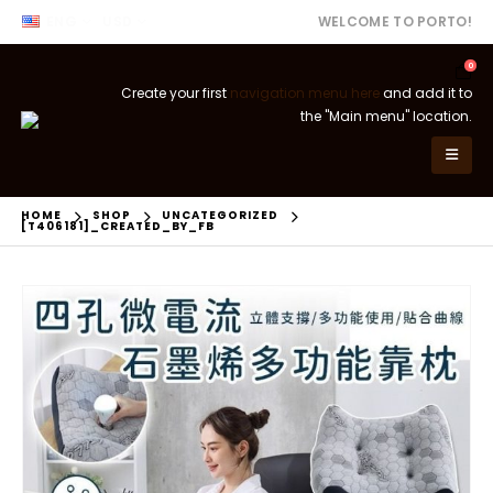
ENG
USD
WELCOME TO PORTO!
0
Create your first
navigation menu here
and add it to
the "Main menu" location.
HOME
SHOP
UNCATEGORIZED
[T406181]_CREATED_BY_FB