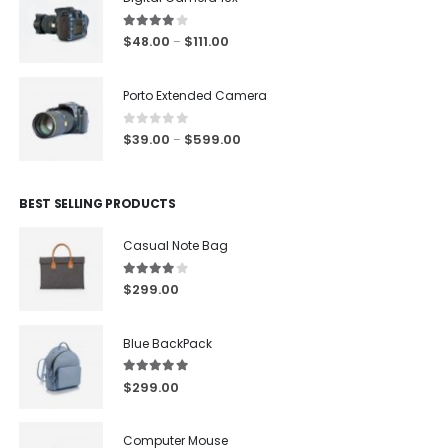
4.00
out of 5
$
48.00
$
111.00
–
Porto Extended Camera
0
out of 5
$
39.00
$
599.00
–
BEST SELLING PRODUCTS
Casual Note Bag
4.00
out of 5
$
299.00
Blue BackPack
5.00
out of 5
$
299.00
Computer Mouse