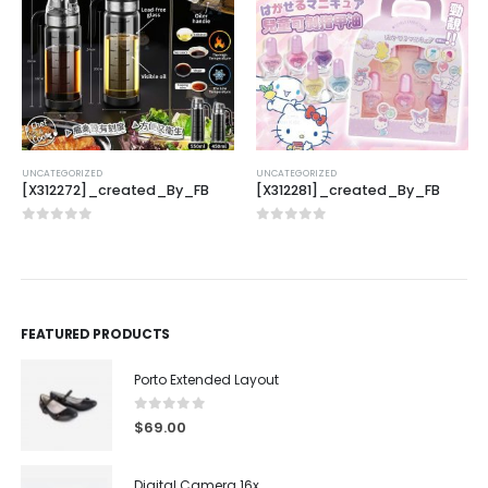
UNCATEGORIZED
UNCATEGORIZED
[X312272]_created_By_FB
[X312281]_created_By_FB
0
out of 5
0
out of 5
FEATURED PRODUCTS
Porto Extended Layout
0
out of 5
$
69.00
Digital Camera 16x