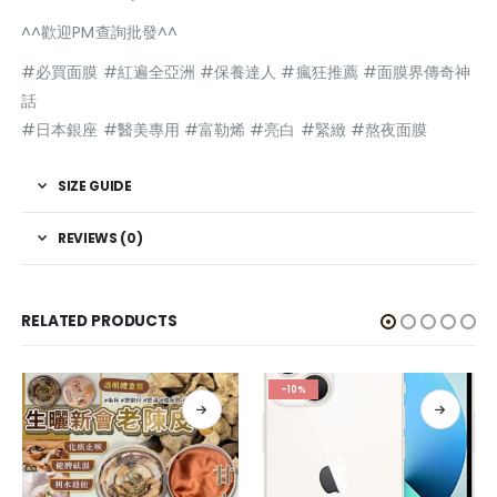
^^歡迎PM查詢批發^^
#必買面膜 #紅遍全亞洲 #保養達人 #瘋狂推薦 #面膜界傳奇神
話
#日本銀座 #醫美專用 #富勒烯 #亮白 #緊緻 #熬夜面膜
SIZE GUIDE
REVIEWS (0)
RELATED PRODUCTS
-10%