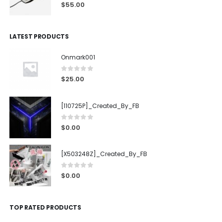
4.00
out of 5
$
55.00
LATEST PRODUCTS
Onmark001
0
out of 5
$
25.00
[110725P]_Created_By_FB
0
out of 5
$
0.00
[X503248Z]_Created_By_FB
0
out of 5
$
0.00
TOP RATED PRODUCTS