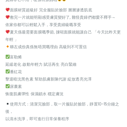
面膜材質超級好 完全服貼於臉部 層層滲透肌底
敷完一片就能明顯感受膚質變好了, 難怪貴婦們都愛不釋手～
依家你都可以輕鬆入手，享受貴婦級嘅享受
夏天係最需要面膜嘅季節, 㨂啱面膜就能讓自己 「今天比昨天更
年輕 」
睇左成份真係無唔買嘅理由 高級到不可置信
富勒烯
延緩老化 啟動年輕力 賦活再生 亮白緊緻
番紅花
擊退暗沈黑色素 幫助肌膚新陳代謝 綻放透亮光澤
尿囊素
恢復肌膚彈性 保濕鎖水 穩定膚況
使用方式：清潔完臉部，取一片服貼於臉部，靜置10-15分鐘之
後，
以清水洗淨，即可進行日常保養程序