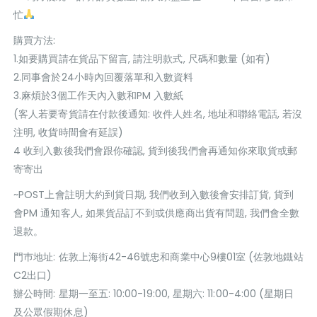
忙
購買方法:
1.如要購買請在貨品下留言, 請注明款式, 尺碼和數量 (如有)
2.同事會於24小時內回覆落單和入數資料
3.麻煩於3個工作天內入數和PM 入數紙
(客人若要寄貨請在付款後通知: 收件人姓名, 地址和聯絡電話, 若沒
注明, 收貨時間會有延誤)
4 收到入數後我們會跟你確認, 貨到後我們會再通知你來取貨或郵
寄寄出
~POST上會註明大約到貨日期, 我們收到入數後會安排訂貨, 貨到
會PM 通知客人, 如果貨品訂不到或供應商出貨有問題, 我們會全數
退款。
門巿地址: 佐敦上海街42-46號忠和商業中心9樓01室 (佐敦地鐵站
C2出口)
辦公時間: 星期一至五: 10:00-19:00, 星期六: 11:00-4:00 (星期日
及公眾假期休息)