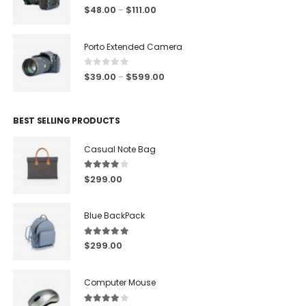
4.00
out of 5
$
48.00
$
111.00
–
Porto Extended Camera
0
out of 5
$
39.00
$
599.00
–
BEST SELLING PRODUCTS
Casual Note Bag
4.00
out of 5
$
299.00
Blue BackPack
5.00
out of 5
$
299.00
Computer Mouse