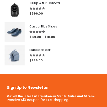
1080p Wifi IP Camera
5.00
out of 5
$
596.00
Casual Blue Shoes
5.00
out of 5
$
101.00
$
111.00
–
Blue BackPack
5.00
out of 5
$
299.00
Sign Up to Newsletter
Get all the latest information on Events, Sales and Offers.
Receive $10 coupon for first shopping.