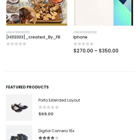
UNCATEGORIZED
UNCATEGORIZED
[H312303]_created_By_FB
Iphone
0
out of 5
0
out of 5
$
270.00
–
$
350.00
FEATURED PRODUCTS
Porto Extended Layout
0
out of 5
$
69.00
Digital Camera 16x