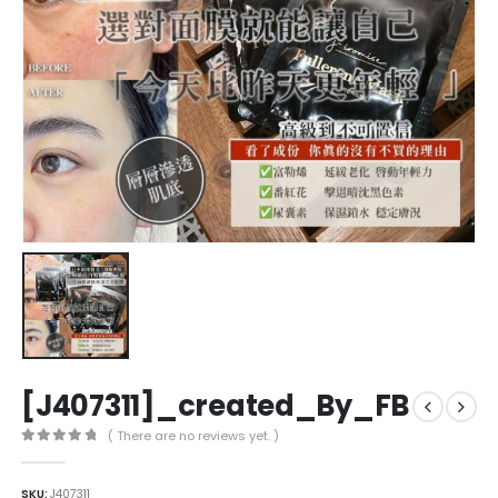
[J407311]_created_By_FB
( There are no reviews yet. )
0
out of 5
SKU:
J407311