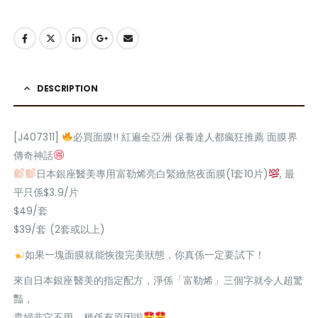
DESCRIPTION
[J407311]
必買面膜!! 紅遍全亞洲 保養達人都瘋狂推薦 面膜界
傳奇神話
日本銀座醫美專用富勒烯亮白緊緻熬夜面膜(1套10片)
, 最
平只係$3.9/片
$49/套
$39/套 (2套或以上)
如果一塊面膜就能恢復完美狀態，你真係一定要試下！
來自日本銀座醫美的指定配方，淨係「富勒烯」三個字就令人超驚
豔，
貴婦非它不用，梗係有原因啦