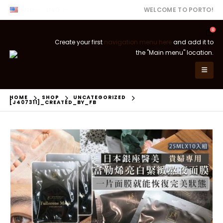
ENG
USD
WELCOME TO PORTO!
0
Create your first
navigation menu here
and add it to
the "Main menu" location.
HOME
SHOP
UNCATEGORIZED
[J407311]_CREATED_BY_FB