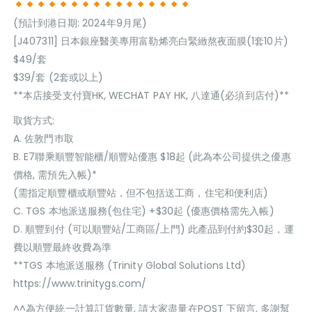
(預計到港日期: 2024年9月尾)
[J407311] 日本銀座醫美專用富勒烯亮白緊緻熬夜面膜(1套10片)
$49/套
$39/套 (2套或以上)
**本店接受支付寶HK, WECHAT PAY HK, 八達通(必須到店付)**
取貨方式:
A. 佐敦門巿取
B. E7聯乘順豐智能櫃/順豐站優惠 $18起 (此為本公司提供之優惠
價格, 需預先入帳)*
(需指定順豐櫃或順豐站，但不包括送工商，住宅和便利店)
C. TGS 本地派送服務(包住宅) +$30起 (優惠價格需先入帳)
D. 順豐到付 (可以順豐站/工商區/上門) 此產品到付約$30起，運
費以順豐最終收費為準
**TGS 本地派送服務 (Trinity Global Solutions Ltd)
https://www.trinitygs.com/
^^為方便統一計算訂貨數量, 請大家盡量在POST 下留言, 多謝幫