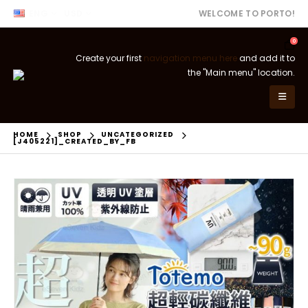
ENG
USD
WELCOME TO PORTO!
0
Create your first
navigation menu here
and add it to
the "Main menu" location.
HOME
SHOP
UNCATEGORIZED
[J405221]_CREATED_BY_FB