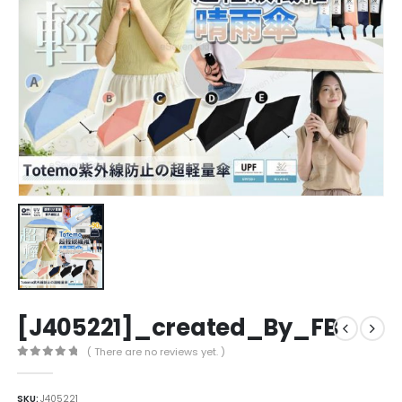
[J405221]_created_By_FB
( There are no reviews yet. )
0
out of 5
SKU:
J405221