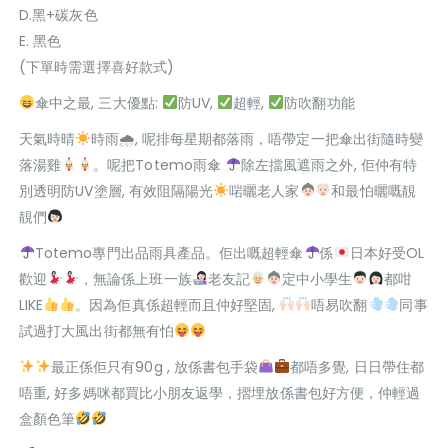
D.黑+碳灰色
E. 黑色
(下單時需選擇喜好款式)
傘中之最, 三大優點:
防UV,
超輕,
防吹翻功能
天氣時晴
時雨🌧, 呢排每星期都落雨，唔帶定一把傘出街隨時變
落湯雞
。呢把Totemo雨傘
除左擋風遮雨之外, 佢仲有特
別透明防UV塗層, 有效阻隔陽光
啱曬老人家
和最怕曬嘅靚
靚們
Totemo專門出品雨具產品。佢出嘅超輕傘
係
日本好受OL
歡迎
，無論係上班一族
老友記
定中小學生
都咁
LIKE
。因為佢真係超輕而且仲好堅固,
唔易吹翻
同事
試過打大風出街都無有怕
最正係佢只有90g , 放係書包手袋
都唔多覺, 日日帶住都
唔重, 好多媽咪都買比小朋友返學，摺埋放係書包好方便，仲輕過
盒顏色筆