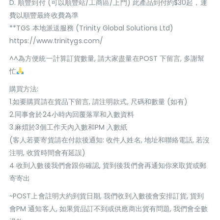
D. 順豐到付 (可以順豐站/工商區/上門) 此產品到付約$30起，運
費以順豐最終收費為準
**TGS 本地派送服務 (Trinity Global Solutions Ltd)
https://www.trinitygs.com/
^^為方便統一計算訂貨數量, 請大家盡量在POST 下留言, 多謝幫
忙
購買方法:
1.如要購買請在貨品下留言, 請注明款式, 尺碼和數量 (如有)
2.同事會於24小時內回覆落單和入數資料
3.麻煩於3個工作天內入數和PM 入數紙
(客人若要寄貨請在付款後通知: 收件人姓名, 地址和聯絡電話, 若沒
注明, 收貨時間會有延誤)
4 收到入數後我們會跟你確認, 貨到後我們會再通知你來取貨或郵
寄寄出
~POST上會註明大約到貨日期, 我們收到入數後會安排訂貨, 貨到
會PM 通知客人, 如果貨品訂不到或供應商出貨有問題, 我們會全數