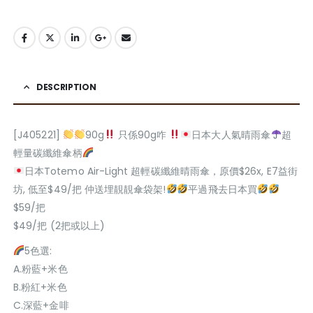
DESCRIPTION
[J405221]
90g
只係90g咋
日本大人氣晴雨傘
超
輕量碳纖維傘柄
日本Totemo Air-Light 超輕碳纖維晴雨傘，原價$26x, E7益街
坊, 低至$49/把 仲送埋靚靚傘袋架!
平過飛去日本買
$59/把
$49/把 (2把或以上)
5色選:
A.粉藍+米色
B.粉紅+米色
C.深藍+金啡