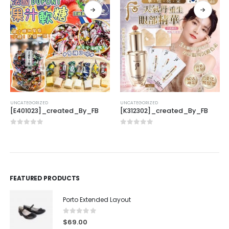
UNCATEGORIZED
UNCATEGORIZED
[E401023]_created_By_FB
[K312302]_created_By_FB
0
out of 5
0
out of 5
FEATURED PRODUCTS
Porto Extended Layout
0
out of 5
$
69.00