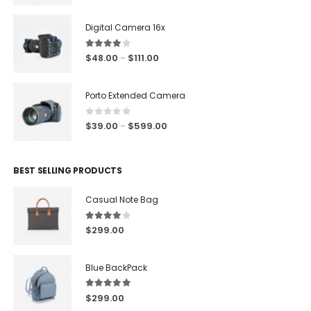
Digital Camera 16x
4.00
out of 5
$
48.00
$
111.00
–
Porto Extended Camera
0
out of 5
$
39.00
$
599.00
–
BEST SELLING PRODUCTS
Casual Note Bag
4.00
out of 5
$
299.00
Blue BackPack
5.00
out of 5
$
299.00