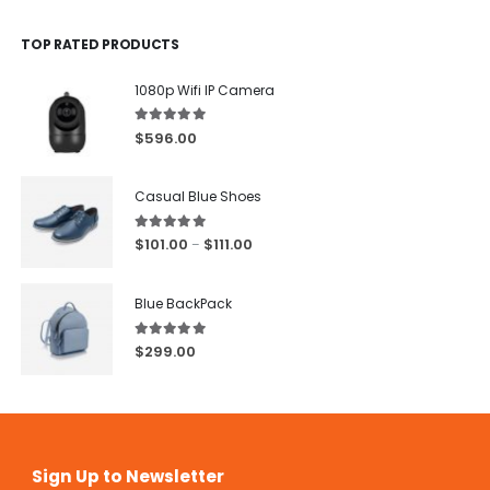
TOP RATED PRODUCTS
1080p Wifi IP Camera
5.00
out of 5
$
596.00
Casual Blue Shoes
5.00
out of 5
$
101.00
$
111.00
–
Blue BackPack
5.00
out of 5
$
299.00
Sign Up to Newsletter