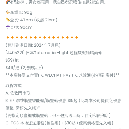
有5款揀，男女都啱用，我自己都忍唔住扣起2把自用。
傘重量: 90g
全長: 47cm (收起 21cm)
直徑: 90cm
(預計到港日期: 2024年7月尾)
[J405221] 日本Totemo Air-Light 超輕碳纖維晴雨傘
$59/把
$49/把 (2把或以上)
**本店接受支付寶HK, WECHAT PAY HK, 八達通(必須到店付)**
取貨方式:
A. 佐敦門巿取
B. E7 聯乘順豐智能櫃/順豐站優惠 $15起 (此為本公司提供之優惠
價格, 需預先入帳)*
(需指定順豐櫃或順豐站，但不包括送工商，住宅和便利店)
C. TGS 本地派送服務(包住宅) +$30起 (優惠價格需先入帳)