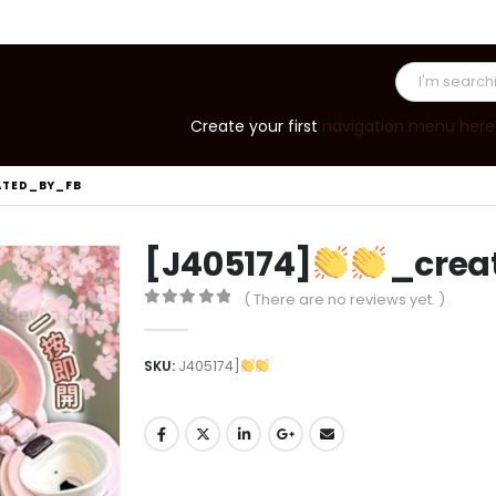
Create your first
navigation menu here
ATED_BY_FB
[J405174]
_crea
( There are no reviews yet. )
0
out of 5
SKU:
J405174]