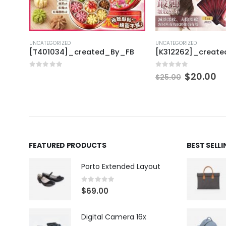
UNCATEGORIZED
UNCATEGORIZED
FB
[T401034]_created_By_FB
[K312262]_creat
0
out of 5
0
out of 5
$
20.00
$
25.00
FEATURED PRODUCTS
BEST SELL
Porto Extended Layout
0
out of 5
$
69.00
Digital Camera 16x