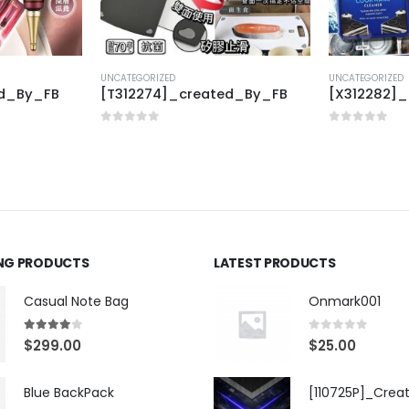
UNCATEGORIZED
UNCATEGORIZED
ed_By_FB
[T312274]_created_By_FB
[X312282]
0
out of 5
0
out of 5
ING PRODUCTS
LATEST PRODUCTS
Casual Note Bag
Onmark001
4.00
out of 5
0
out of 5
$
299.00
$
25.00
Blue BackPack
[110725P]_Crea