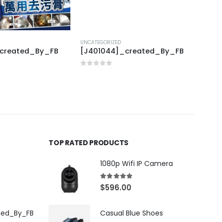
UNCATEGORIZED
UNCAT
_created_By_FB
[J401044]_created_By_FB
[X31
0
out of 5
0
out
TOP RATED PRODUCTS
1080p Wifi IP Camera
5.00
out of 5
$
596.00
ted_By_FB
Casual Blue Shoes