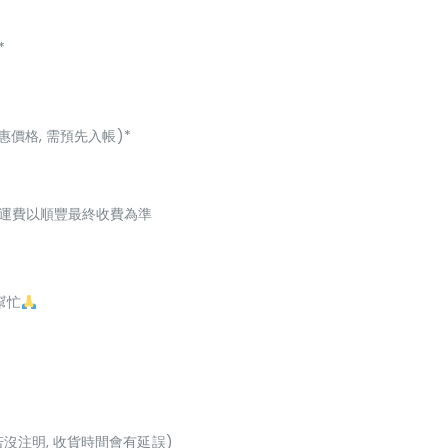
*
惠價格, 需預先入帳)*
起，運費以順豐最終收費為準
幫忙
若沒注明, 收貨時間會有延誤)