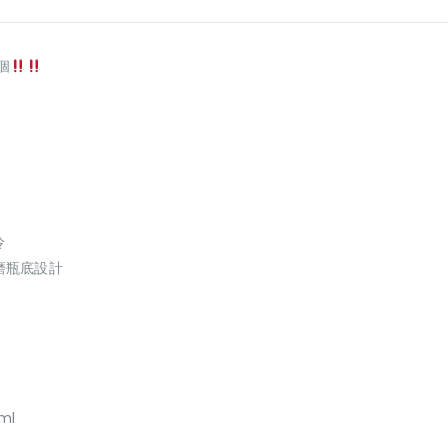
個
冷
磨瓶底設計
ml