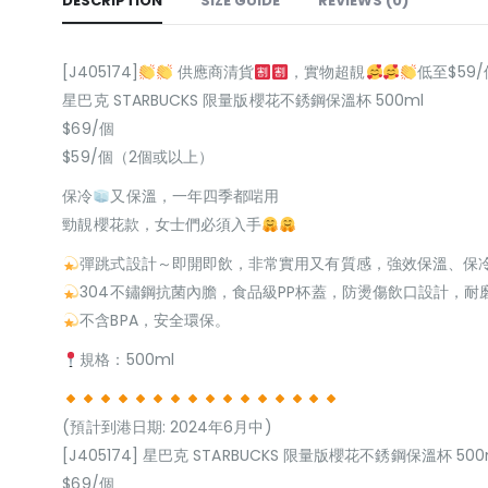
DESCRIPTION
SIZE GUIDE
REVIEWS (0)
[J405174]
供應商清貨
，實物超靚
低至$59/
星巴克 STARBUCKS 限量版櫻花不銹鋼保溫杯 500ml
$69/個
$59/個（2個或以上）
保冷
又保溫，一年四季都啱用
勁靚櫻花款，女士們必須入手
彈跳式設計～即開即飲，非常實用又有質感，強效保溫、保
304不鏽鋼抗菌內膽，食品級PP杯蓋，防燙傷飲口設計，耐
不含BPA，安全環保。
規格：500ml
(預計到港日期: 2024年6月中)
[J405174] 星巴克 STARBUCKS 限量版櫻花不銹鋼保溫杯 500
$69/個