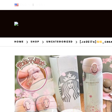
ENG
USD
|
HOME
SHOP
UNCATEGORIZED
[J405174]
_CRE