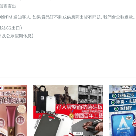
或郵寄寄出
貨到會PM 通知客人, 如果貨品訂不到或供應商出貨有問題, 我們會全數退款
鐵站C2出口)
(星期日及公眾假期休息)