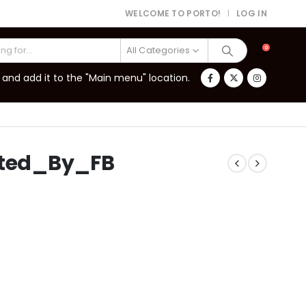
WELCOME TO PORTO!
LOG IN
|
All Categories
0
and add it to the "Main menu" location.
ted_By_FB