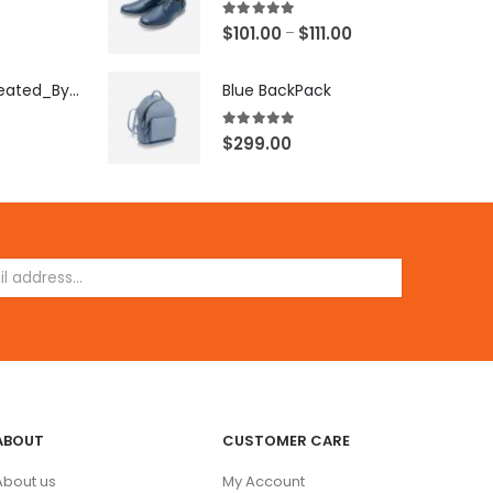
5.00
out of 5
$
101.00
$
111.00
–
[X503248Z]_Created_By_FB
Blue BackPack
5.00
out of 5
$
299.00
ABOUT
CUSTOMER CARE
About us
My Account