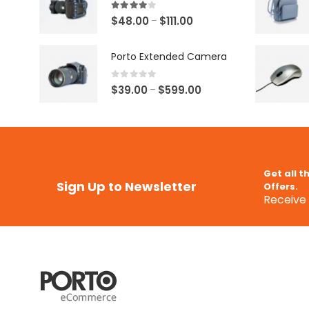
4.00
out of 5
$
48.00
$
111.00
–
Porto Extended Camera
0
out of 5
$
39.00
$
599.00
–
Get all t
Sign Up to Newsletter
Offers.
Receive 