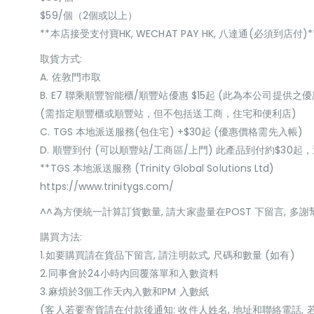
$59/個（2個或以上）
**本店接受支付寶HK, WECHAT PAY HK, 八達通(必須到店付)*
取貨方式:
A. 佐敦門巿取
B. E7 聯乘順豐智能櫃/順豐站優惠 $15起 (此為本公司提供之優
(需指定順豐櫃或順豐站，但不包括送工商，住宅和便利店)
C. TGS 本地派送服務(包住宅) +$30起 (優惠價格需先入帳)
D. 順豐到付 (可以順豐站/工商區/上門) 此產品到付約$30
**TGS 本地派送服務 (Trinity Global Solutions Ltd)
https://www.trinitygs.com/
^^為方便統一計算訂貨數量, 請大家盡量在POST 下留言, 多謝
購買方法:
1.如要購買請在貨品下留言, 請注明款式, 尺碼和數量 (如有)
2.同事會於24小時內回覆落單和入數資料
3.麻煩於3個工作天內入數和PM 入數紙
(客人若要寄貨請在付款後通知: 收件人姓名, 地址和聯絡電話, 