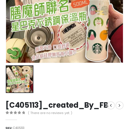
[C405113]_created_By_FB
( There are no reviews yet. )
0
out of 5
SKU:
C405113