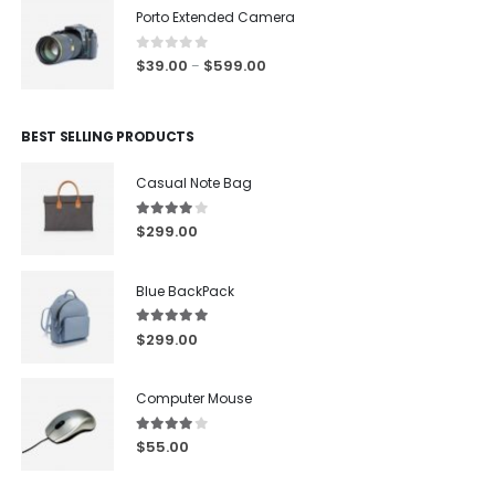
Porto Extended Camera
0
out of 5
$
39.00
$
599.00
–
BEST SELLING PRODUCTS
Casual Note Bag
4.00
out of 5
$
299.00
Blue BackPack
5.00
out of 5
$
299.00
Computer Mouse
4.00
out of 5
$
55.00