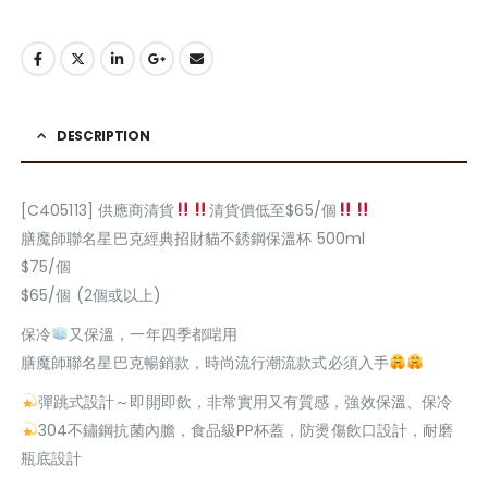
DESCRIPTION
[C405113] 供應商清貨
清貨價低至$65/個
膳魔師聯名星巴克經典招財貓不銹鋼保溫杯 500ml
$75/個
$65/個 (2個或以上)
保冷
又保溫，一年四季都啱用
膳魔師聯名星巴克暢銷款，時尚流行潮流款式必須入手
彈跳式設計～即開即飲，非常實用又有質感，強效保溫、保冷
304不鏽鋼抗菌內膽，食品級PP杯蓋，防燙傷飲口設計，耐磨
瓶底設計