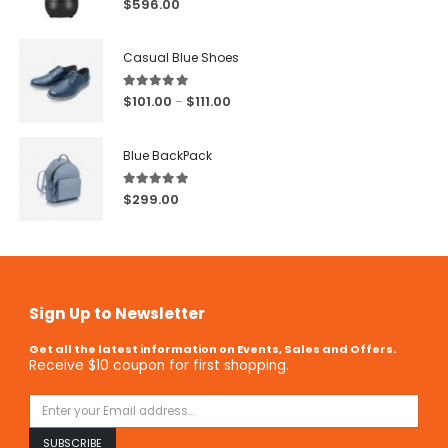
$
596.00
Casual Blue Shoes
5.00
out of 5
$
101.00
$
111.00
–
Blue BackPack
5.00
out of 5
$
299.00
Sign Up to Newsletter
Get all the latest information on Events, Sales and Offers.
Receive $10 coupon for first shopping.