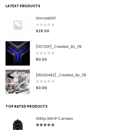
LATEST PRODUCTS
Onmark001
0
out of 5
$
25.00
[110725P]_Created_By_FB
0
out of 5
$
0.00
[X503248Z]_Created_By_FB
0
out of 5
$
0.00
TOP RATED PRODUCTS
1080p Wifi IP Camera
5.00
out of 5