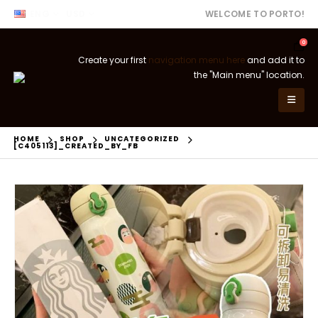
ENG
USD
WELCOME TO PORTO!
0
Create your first
navigation menu here
and add it to
the "Main menu" location.
HOME
SHOP
UNCATEGORIZED
[C405113]_CREATED_BY_FB