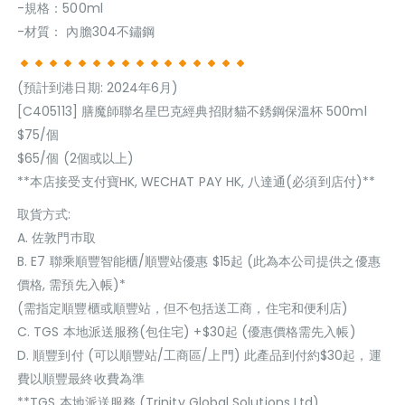
-規格：500ml
-材質： 內膽304不鏽鋼
(預計到港日期: 2024年6月)
[C405113] 膳魔師聯名星巴克經典招財貓不銹鋼保溫杯 500ml
$75/個
$65/個 (2個或以上)
**本店接受支付寶HK, WECHAT PAY HK, 八達通(必須到店付)**
取貨方式:
A. 佐敦門巿取
B. E7 聯乘順豐智能櫃/順豐站優惠 $15起 (此為本公司提供之優惠
價格, 需預先入帳)*
(需指定順豐櫃或順豐站，但不包括送工商，住宅和便利店)
C. TGS 本地派送服務(包住宅) +$30起 (優惠價格需先入帳)
D. 順豐到付 (可以順豐站/工商區/上門) 此產品到付約$30起，運
費以順豐最終收費為準
**TGS 本地派送服務 (Trinity Global Solutions Ltd)