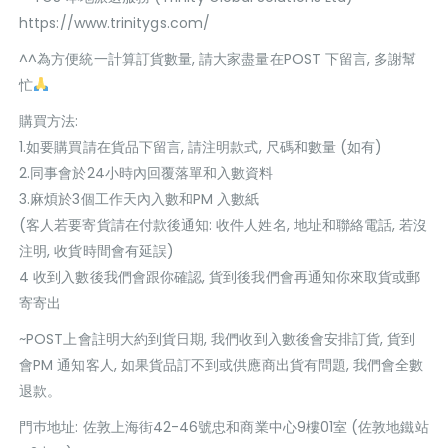
https://www.trinitygs.com/
^^為方便統一計算訂貨數量, 請大家盡量在POST 下留言, 多謝幫
忙
購買方法:
1.如要購買請在貨品下留言, 請注明款式, 尺碼和數量 (如有)
2.同事會於24小時內回覆落單和入數資料
3.麻煩於3個工作天內入數和PM 入數紙
(客人若要寄貨請在付款後通知: 收件人姓名, 地址和聯絡電話, 若沒
注明, 收貨時間會有延誤)
4 收到入數後我們會跟你確認, 貨到後我們會再通知你來取貨或郵
寄寄出
~POST上會註明大約到貨日期, 我們收到入數後會安排訂貨, 貨到
會PM 通知客人, 如果貨品訂不到或供應商出貨有問題, 我們會全數
退款。
門巿地址: 佐敦上海街42-46號忠和商業中心9樓01室 (佐敦地鐵站