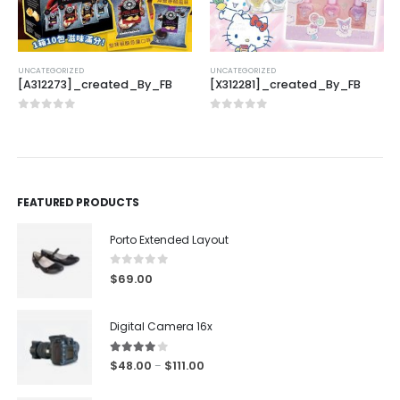
UNCATEGORIZED
UNCATEGORIZED
[A312273]_created_By_FB
[X312281]_created_By_FB
0
out of 5
0
out of 5
FEATURED PRODUCTS
Porto Extended Layout
0
out of 5
$
69.00
Digital Camera 16x
4.00
out of 5
$
48.00
$
111.00
–